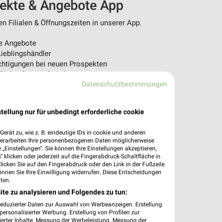
pekte & Angebote App
n Filialen & Öffnungszeiten in unserer App.
e Angebote
ieblingshändler
htigungen bei neuen Prospekten
 Einkauf stressfrei planen
Datenschutzbestimmungen
 App jetzt laden oder QR-Code scannen.
tellung nur für unbedingt erforderliche cookie
erät zu, wie z. B. eindeutige IDs in cookie und anderen
verarbeiten Ihre personenbezogenen Daten möglicherweise
„Einstellungen“. Sie können Ihre Einstellungen akzeptieren,
 klicken oder jederzeit auf die Fingerabdruck-Schaltfläche in
klicken Sie auf den Fingerabdruck oder den Link in der Fußzeile
önnen Sie Ihre Einwilligung widerrufen. Diese Entscheidungen
ten.
ite zu analysieren und Folgendes zu tun:
reduzierter Daten zur Auswahl von Werbeanzeigen. Erstellung
ersonalisierter Werbung. Erstellung von Profilen zur
ierter Inhalte. Messung der Werbeleistung. Messung der