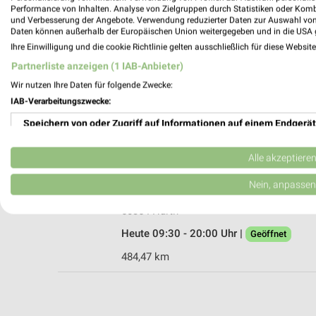
Performance von Inhalten. Analyse von Zielgruppen durch Statistiken oder Kom
und Verbesserung der Angebote. Verwendung reduzierter Daten zur Auswahl von
Daten können außerhalb der Europäischen Union weitergegeben und in die USA 
Ihre Einwilligung und die cookie Richtlinie gelten ausschließlich für diese Websit
Ernsting's family Köln
Partnerliste anzeigen (1 IAB-Anbieter)
Aachener Straße 1253
Wir nutzen Ihre Daten für folgende Zwecke:
50858 Köln
IAB-Verarbeitungszwecke:
Heute 09:30 - 20:00 Uhr |
Geöffnet
Speichern von oder Zugriff auf Informationen auf einem Endgerät
485,19 km
Verwendung reduzierter Daten zur Auswahl von Werbeanzeigen
Alle akzeptiere
Ernsting's family Hürth
Erstellung von Profilen für personalisierte Werbung
Nein, anpassen
Hürth Park L022c 1
Verwendung von Profilen zur Auswahl personalisierter Werbung
50354 Hürth
Heute 09:30 - 20:00 Uhr |
Geöffnet
Erstellung von Profilen zur Personalisierung von Inhalten
484,47 km
Verwendung von Profilen zur Auswahl personalisierter Inhalte
Messung der Werbeleistung