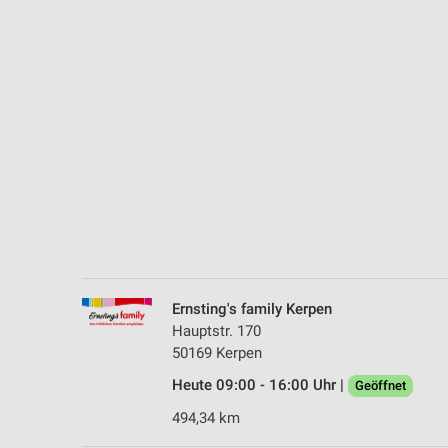
Messung der Performance von Inhalten
Analyse von Zielgruppen durch Statistiken oder Kombinationen 
Quellen
Entwicklung und Verbesserung der Angebote
Verwendung reduzierter Daten zur Auswahl von Inhalten
IAB-Besonderheiten:
Verwendung genauer Standortdaten
Geräte anhand von aktiv angeforderten Informationen identifizie
Nicht-IAB-Verarbeitungszwecke:
Ernsting's family Kerpen
Notwendig
Hauptstr. 170
50169 Kerpen
Performance
Heute 09:00 - 16:00 Uhr |
Geöffnet
Funktional
494,34 km
Werbung