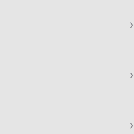
❯
❯
❯