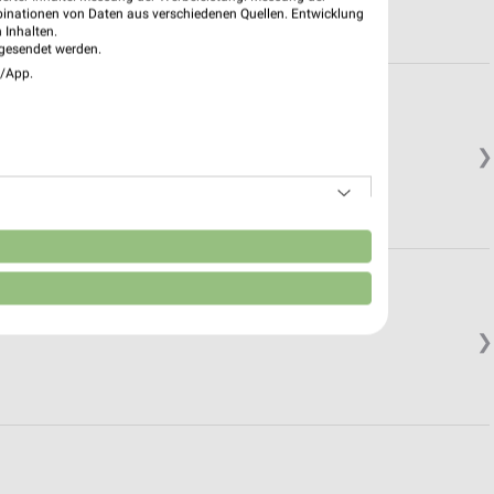
binationen von Daten aus verschiedenen Quellen. Entwicklung
 Inhalten.
gesendet werden.
e/App.
❯
n
❯