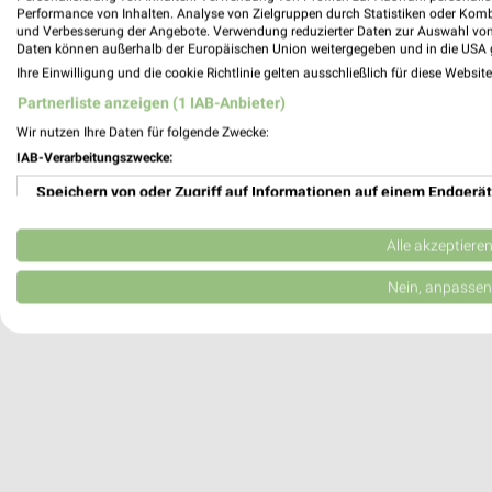
Louis FUNSHOP Wuppertal
Performance von Inhalten. Analyse von Zielgruppen durch Statistiken oder Kom
Hofkamp 138-140
und Verbesserung der Angebote. Verwendung reduzierter Daten zur Auswahl von
Daten können außerhalb der Europäischen Union weitergegeben und in die USA 
42103 Wuppertal
Ihre Einwilligung und die cookie Richtlinie gelten ausschließlich für diese Websit
Heute
geschlossen
Partnerliste anzeigen (1 IAB-Anbieter)
450,97 km
Wir nutzen Ihre Daten für folgende Zwecke:
IAB-Verarbeitungszwecke:
Speichern von oder Zugriff auf Informationen auf einem Endgerät
Verwendung reduzierter Daten zur Auswahl von Werbeanzeigen
Alle akzeptiere
Erstellung von Profilen für personalisierte Werbung
Nein, anpassen
Verwendung von Profilen zur Auswahl personalisierter Werbung
Erstellung von Profilen zur Personalisierung von Inhalten
Verwendung von Profilen zur Auswahl personalisierter Inhalte
Messung der Werbeleistung