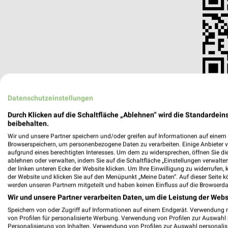
Datenschutzeinstellungen
Durch Klicken auf die Schaltfläche „Ablehnen“ wird die Standardeins
beibehalten.
Wir und unsere Partner speichern und/oder greifen auf Informationen auf einem G
Louis FUNSHOP Mönchengladbach
Browserspeichern, um personenbezogene Daten zu verarbeiten. Einige Anbieter 
aufgrund eines berechtigten Interesses. Um dem zu widersprechen, öffnen Sie die 
Odenkirchener Straße 171 / 173
ablehnen oder verwalten, indem Sie auf die Schaltfläche „Einstellungen verwalten“
41236 Mönchengladbach
der linken unteren Ecke der Website klicken. Um Ihre Einwilligung zu widerrufen, 
der Website und klicken Sie auf den Menüpunkt „Meine Daten“. Auf dieser Seite k
Heute
geschlossen
werden unseren Partnern mitgeteilt und haben keinen Einfluss auf die Browserda
Wir und unsere Partner verarbeiten Daten, um die Leistung der Webs
501,18 km
Speichern von oder Zugriff auf Informationen auf einem Endgerät. Verwendung 
von Profilen für personalisierte Werbung. Verwendung von Profilen zur Auswahl p
Personalisierung von Inhalten. Verwendung von Profilen zur Auswahl personalis