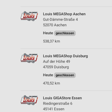
Messung der Performance von Inhalten
Analyse von Zielgruppen durch Statistiken oder Kombinationen 
Louis MEGAShop Aachen
Quellen
Gut-Dämme-Straße 4
52070 Aachen
Entwicklung und Verbesserung der Angebote
Heute
geschlossen
Verwendung reduzierter Daten zur Auswahl von Inhalten
538,37 km
IAB-Besonderheiten:
Verwendung genauer Standortdaten
Louis MEGAShop Duisburg
Auf der Höhe 49
Geräte anhand von aktiv angeforderten Informationen identifizie
47059 Duisburg
Nicht-IAB-Verarbeitungszwecke:
Heute
geschlossen
Notwendig
470,52 km
Performance
Louis GIGAStore Essen
Funktional
Riedingerstraße 6
45141 Essen
Werbung