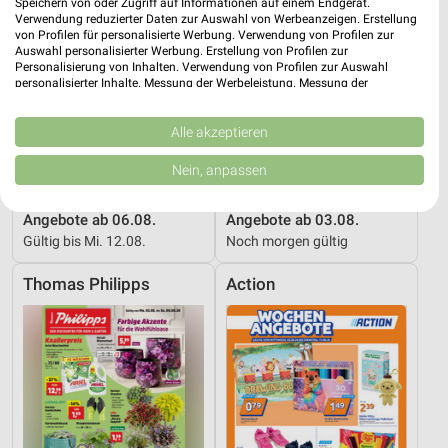
Speichern von oder Zugriff auf Informationen auf einem Endgerät.
Verwendung reduzierter Daten zur Auswahl von Werbeanzeigen. Erstellung
von Profilen für personalisierte Werbung. Verwendung von Profilen zur
Auswahl personalisierter Werbung. Erstellung von Profilen zur
Personalisierung von Inhalten. Verwendung von Profilen zur Auswahl
personalisierter Inhalte. Messung der Werbeleistung. Messung der
Performance von Inhalten. Analyse von Zielgruppen durch Statistiken oder
Kombinationen von Daten aus verschiedenen Quellen. Entwicklung und
Verbesserung der Angebote. Verwendung reduzierter Daten zur Auswahl
Alle akzeptieren
von Inhalten.
Daten können außerhalb der Europäischen Union weitergegeben und in die
Nein, anpassen
USA gesendet werden.
0,3 km
1,7 km
Ihre Einwilligung und die cookie Richtlinie gelten ausschließlich für diese
Website/App.
Angebote ab 06.08.
Angebote ab 03.08.
Gültig bis Mi. 12.08.
Noch morgen gültig
Partnerliste anzeigen (1 IAB-Anbieter)
Wir nutzen Ihre Daten für folgende Zwecke:
Thomas Philipps
Action
IAB-Verarbeitungszwecke:
Speichern von oder Zugriff auf Informationen
auf einem Endgerät
Verwendung reduzierter Daten zur Auswahl von
Werbeanzeigen
Erstellung von Profilen für personalisierte