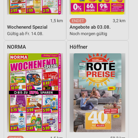
IAB-Besonderheiten:
Verwendung genauer Standortdaten
1,5 km
3,2 km
Wochenend Spezial
Angebote ab 03.08.
Geräte anhand von aktiv angeforderten
Gültig ab Fr. 14.08.
Noch morgen gültig
Informationen identifizieren
Nicht-IAB-Verarbeitungszwecke:
NORMA
Höffner
Notwendig
Performance
Funktional
Werbung