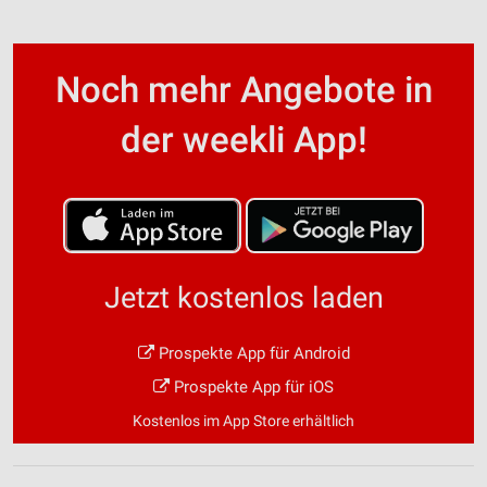
Noch mehr Angebote in
der weekli App!
Jetzt kostenlos laden
Prospekte App für Android
Prospekte App für iOS
Kostenlos im App Store erhältlich