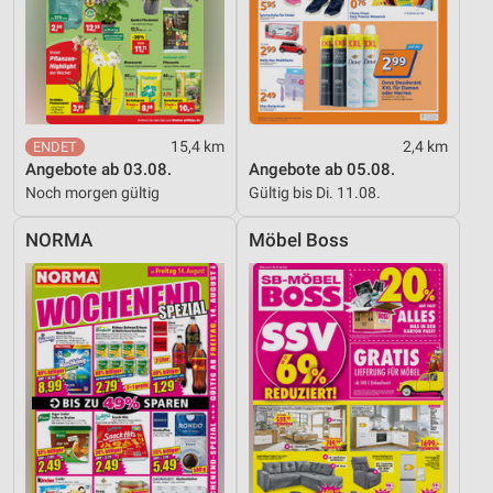
Werbung
Verwendung von Profilen zur Auswahl
personalisierter Werbung
Erstellung von Profilen zur Personalisierung
von Inhalten
15,4 km
2,4 km
Angebote ab 03.08.
Angebote ab 05.08.
Verwendung von Profilen zur Auswahl
Noch morgen gültig
Gültig bis Di. 11.08.
personalisierter Inhalte
NORMA
Möbel Boss
Messung der Werbeleistung
Messung der Performance von Inhalten
Analyse von Zielgruppen durch Statistiken oder
Kombinationen von Daten aus verschiedenen
Quellen
Entwicklung und Verbesserung der Angebote
Verwendung reduzierter Daten zur Auswahl von
Inhalten