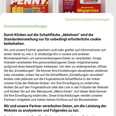
Datenschutzbestimmungen
Datenschutzeinstellungen
Durch Klicken auf die Schaltfläche „Ablehnen“ wird die
Standardeinstellung nur für unbedingt erforderliche cookie
beibehalten.
Wir und unsere Partner speichern und/oder greifen auf Informationen auf
einem Gerät zu, wie z. B. eindeutige IDs in cookie und anderen
Browserspeichern, um personenbezogene Daten zu verarbeiten. Einige
Anbieter verarbeiten Ihre personenbezogenen Daten möglicherweise
aufgrund eines berechtigten Interesses. Um dem zu widersprechen, öffnen
2,4 km
2,8 km
Sie die „Einstellungen“. Sie können Ihre Einstellungen akzeptieren, ablehnen
Angebote ab 03.08.
Angebote ab 01.08.
oder verwalten, indem Sie auf die Schaltfläche „Einstellungen verwalten“
klicken oder jederzeit auf die Fingerabdruck-Schaltfläche in der linken
Noch morgen gültig
Noch heute gültig
unteren Ecke der Website klicken. Um Ihre Einwilligung zu widerrufen,
klicken Sie auf den Fingerabdruck oder den Link in der Fußzeile der Website
Kaufland
REWE
und klicken Sie auf den Menüpunkt „Meine Daten“. Auf dieser Seite können
Sie Ihre Einwilligung widerrufen. Diese Entscheidungen werden unseren
Partnern mitgeteilt und haben keinen Einfluss auf die Browserdaten.
Wir und unsere Partner verarbeiten Daten, um die Leistung der
Website zu analysieren und Folgendes zu tun: