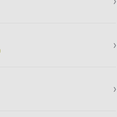
❯
❯
❯