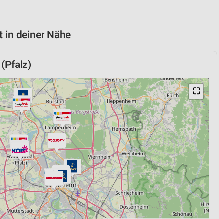
 in deiner Nähe
(Pfalz)
⛶