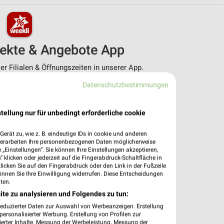
pekte & Angebote App
r Filialen & Öffnungszeiten in unserer App.
Datenschutzbestimmungen
e Angebote
ieblingshändler
htigungen bei neuen Prospekten
tellung nur für unbedingt erforderliche cookie
 Einkauf stressfrei planen
erät zu, wie z. B. eindeutige IDs in cookie und anderen
 App jetzt laden oder QR-Code scannen.
verarbeiten Ihre personenbezogenen Daten möglicherweise
„Einstellungen“. Sie können Ihre Einstellungen akzeptieren,
 klicken oder jederzeit auf die Fingerabdruck-Schaltfläche in
klicken Sie auf den Fingerabdruck oder den Link in der Fußzeile
önnen Sie Ihre Einwilligung widerrufen. Diese Entscheidungen
ten.
ite zu analysieren und Folgendes zu tun:
reduzierter Daten zur Auswahl von Werbeanzeigen. Erstellung
ersonalisierter Werbung. Erstellung von Profilen zur
ierter Inhalte. Messung der Werbeleistung. Messung der