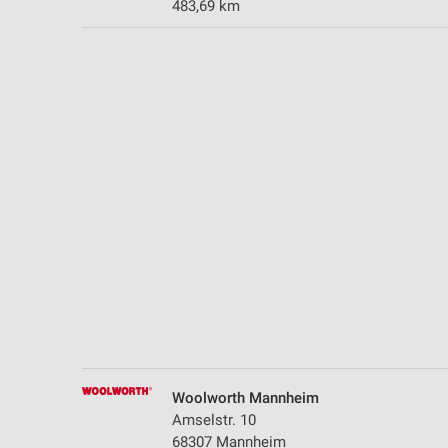
483,69 km
Messung der Performance von Inhalten
Analyse von Zielgruppen durch Statistiken oder Kombinationen 
Quellen
Entwicklung und Verbesserung der Angebote
Verwendung reduzierter Daten zur Auswahl von Inhalten
IAB-Besonderheiten:
Verwendung genauer Standortdaten
Geräte anhand von aktiv angeforderten Informationen identifizie
Nicht-IAB-Verarbeitungszwecke:
Notwendig
Performance
Woolworth Mannheim
Funktional
Amselstr. 10
68307 Mannheim
Werbung