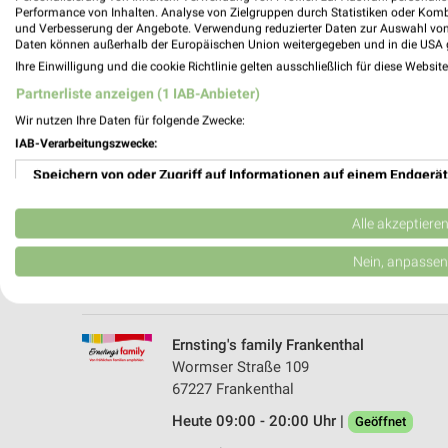
Performance von Inhalten. Analyse von Zielgruppen durch Statistiken oder Kom
und Verbesserung der Angebote. Verwendung reduzierter Daten zur Auswahl von
Daten können außerhalb der Europäischen Union weitergegeben und in die USA 
Ihre Einwilligung und die cookie Richtlinie gelten ausschließlich für diese Websit
Partnerliste anzeigen (1 IAB-Anbieter)
Wir nutzen Ihre Daten für folgende Zwecke:
IAB-Verarbeitungszwecke:
Speichern von oder Zugriff auf Informationen auf einem Endgerät
KODi Frankenthal
Speyerer Str. 38
Verwendung reduzierter Daten zur Auswahl von Werbeanzeigen
67227 Frankenthal
Alle akzeptiere
Heute 09:00 - 17:00 Uhr |
Geöffnet
Erstellung von Profilen für personalisierte Werbung
Nein, anpassen
484,62 km
Verwendung von Profilen zur Auswahl personalisierter Werbung
Erstellung von Profilen zur Personalisierung von Inhalten
Ernsting's family Frankenthal
Wormser Straße 109
Verwendung von Profilen zur Auswahl personalisierter Inhalte
67227 Frankenthal
Heute 09:00 - 20:00 Uhr |
Messung der Werbeleistung
Geöffnet