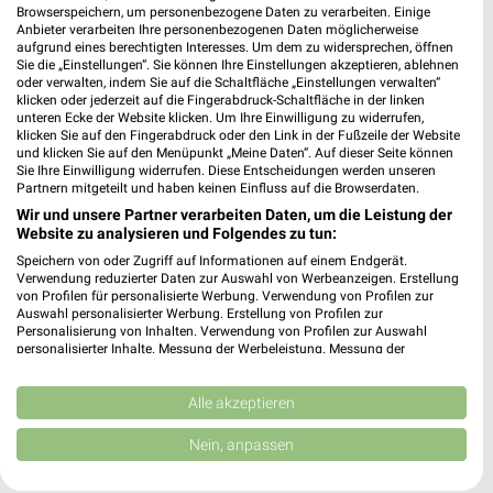
Browserspeichern, um personenbezogene Daten zu verarbeiten. Einige
Anbieter verarbeiten Ihre personenbezogenen Daten möglicherweise
aufgrund eines berechtigten Interesses. Um dem zu widersprechen, öffnen
Sie die „Einstellungen“. Sie können Ihre Einstellungen akzeptieren, ablehnen
oder verwalten, indem Sie auf die Schaltfläche „Einstellungen verwalten“
Noch mehr Angebote in
klicken oder jederzeit auf die Fingerabdruck-Schaltfläche in der linken
unteren Ecke der Website klicken. Um Ihre Einwilligung zu widerrufen,
klicken Sie auf den Fingerabdruck oder den Link in der Fußzeile der Website
der weekli App!
und klicken Sie auf den Menüpunkt „Meine Daten“. Auf dieser Seite können
Sie Ihre Einwilligung widerrufen. Diese Entscheidungen werden unseren
Partnern mitgeteilt und haben keinen Einfluss auf die Browserdaten.
Wir und unsere Partner verarbeiten Daten, um die Leistung der
Website zu analysieren und Folgendes zu tun:
Speichern von oder Zugriff auf Informationen auf einem Endgerät.
Verwendung reduzierter Daten zur Auswahl von Werbeanzeigen. Erstellung
von Profilen für personalisierte Werbung. Verwendung von Profilen zur
Auswahl personalisierter Werbung. Erstellung von Profilen zur
Jetzt kostenlos laden
Personalisierung von Inhalten. Verwendung von Profilen zur Auswahl
personalisierter Inhalte. Messung der Werbeleistung. Messung der
Performance von Inhalten. Analyse von Zielgruppen durch Statistiken oder
Prospekte App für Android
Kombinationen von Daten aus verschiedenen Quellen. Entwicklung und
Verbesserung der Angebote. Verwendung reduzierter Daten zur Auswahl
Alle akzeptieren
Prospekte App für iOS
von Inhalten.
Daten können außerhalb der Europäischen Union weitergegeben und in die
Nein, anpassen
Kostenlos im App Store erhältlich
USA gesendet werden.
Ihre Einwilligung und die cookie Richtlinie gelten ausschließlich für diese