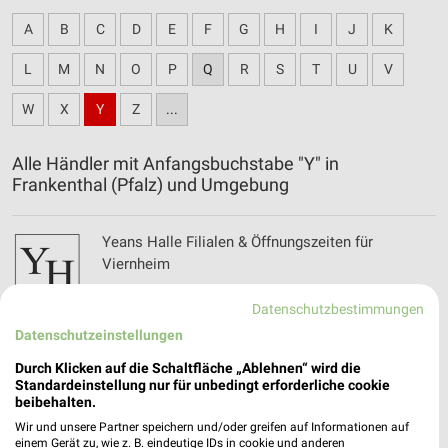
A
B
C
D
E
F
G
H
I
J
K
L
M
N
O
P
Q
R
S
T
U
V
W
X
Y
Z
...
Alle Händler mit Anfangsbuchstabe "Y" in
Frankenthal (Pfalz) und Umgebung
Yeans Halle Filialen & Öffnungszeiten für
Viernheim
Datenschutzbestimmungen
Datenschutzeinstellungen
Yellow Möbel Filialen & Öffnungszeiten für
Frankfurt
Durch Klicken auf die Schaltfläche „Ablehnen“ wird die
Standardeinstellung nur für unbedingt erforderliche cookie
beibehalten.
Wir und unsere Partner speichern und/oder greifen auf Informationen auf
einem Gerät zu, wie z. B. eindeutige IDs in cookie und anderen