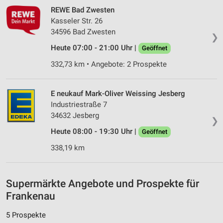
REWE Bad Zwesten
Verwendung von Profilen zur Auswahl
Kasseler Str. 26
personalisierter Werbung
34596 Bad Zwesten
❯
Erstellung von Profilen zur Personalisierung
Heute 07:00 - 21:00 Uhr |
Geöffnet
von Inhalten
332,73 km • Angebote: 2 Prospekte
Verwendung von Profilen zur Auswahl
personalisierter Inhalte
E neukauf Mark-Oliver Weissing Jesberg
Messung der Werbeleistung
Industriestraße 7
34632 Jesberg
❯
Messung der Performance von Inhalten
Heute 08:00 - 19:30 Uhr |
Geöffnet
Analyse von Zielgruppen durch Statistiken oder
338,19 km
Kombinationen von Daten aus verschiedenen
Quellen
Entwicklung und Verbesserung der Angebote
Supermärkte Angebote und Prospekte für
Frankenau
Verwendung reduzierter Daten zur Auswahl von
Inhalten
5 Prospekte