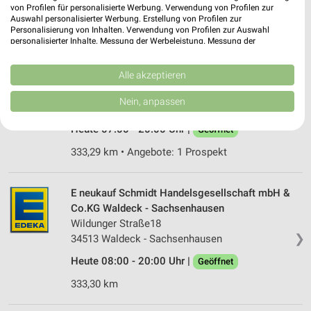
von Profilen für personalisierte Werbung. Verwendung von Profilen zur
Heute 07:00 - 20:00 Uhr |
Geöffnet
Auswahl personalisierter Werbung. Erstellung von Profilen zur
Personalisierung von Inhalten. Verwendung von Profilen zur Auswahl
330,16 km • Angebote: 1 Prospekt
personalisierter Inhalte. Messung der Werbeleistung. Messung der
Performance von Inhalten. Analyse von Zielgruppen durch Statistiken oder
Kombinationen von Daten aus verschiedenen Quellen. Entwicklung und
Verbesserung der Angebote. Verwendung reduzierter Daten zur Auswahl
Alle akzeptieren
tegut... Bad Zwesten
von Inhalten.
Zum Kurpark 2
Daten können außerhalb der Europäischen Union weitergegeben und in die
Nein, anpassen
34596 Bad Zwesten
USA gesendet werden.
❯
Ihre Einwilligung und die cookie Richtlinie gelten ausschließlich für diese
Heute 07:00 - 20:00 Uhr |
Geöffnet
Website/App.
333,29 km • Angebote: 1 Prospekt
Partnerliste anzeigen (1 IAB-Anbieter)
Wir nutzen Ihre Daten für folgende Zwecke:
IAB-Verarbeitungszwecke:
E neukauf Schmidt Handelsgesellschaft mbH &
Co.KG Waldeck - Sachsenhausen
Speichern von oder Zugriff auf Informationen
auf einem Endgerät
Wildunger Straße18
❯
34513 Waldeck - Sachsenhausen
Verwendung reduzierter Daten zur Auswahl von
Werbeanzeigen
Heute 08:00 - 20:00 Uhr |
Geöffnet
333,30 km
Erstellung von Profilen für personalisierte
Werbung