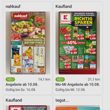
IAB-Besonderheiten:
nahkauf
Kaufland
Verwendung genauer Standortdaten
Geräte anhand von aktiv angeforderten
Informationen identifizieren
Nicht-IAB-Verarbeitungszwecke:
Notwendig
Performance
Funktional
Werbung
14,1 km
21,1 km
Angebote ab 10.08.
Mo-Mi Angebote ab 10.08.
Gültig bis So. 16.08.
Gültig bis Mi. 12.08.
Kaufland
tegut...