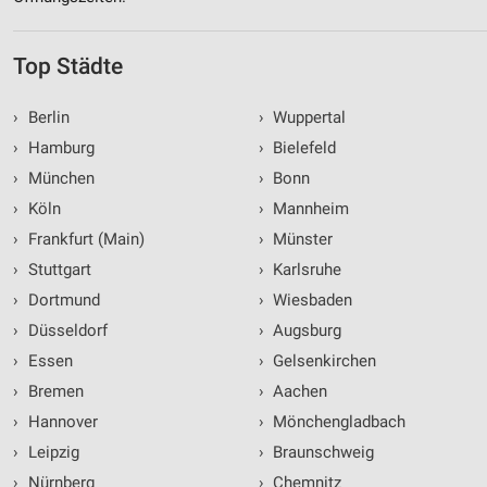
Top Städte
›
Berlin
›
Wuppertal
›
Hamburg
›
Bielefeld
›
München
›
Bonn
›
Köln
›
Mannheim
›
Frankfurt (Main)
›
Münster
›
Stuttgart
›
Karlsruhe
›
Dortmund
›
Wiesbaden
›
Düsseldorf
›
Augsburg
›
Essen
›
Gelsenkirchen
›
Bremen
›
Aachen
›
Hannover
›
Mönchengladbach
›
Leipzig
›
Braunschweig
›
Nürnberg
›
Chemnitz