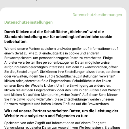
Datenschutzbestimmungen
nahkauf Rosenthal
Marburger Straße 11
Datenschutzeinstellungen
35119 Rosenthal
❯
Durch Klicken auf die Schaltfläche „Ablehnen“ wird die
Standardeinstellung nur für unbedingt erforderliche cookie
Heute 08:00 - 19:00 Uhr |
Geöffnet
beibehalten.
356,49 km • Angebote: 1 Prospekt
Wir und unsere Partner speichern und/oder greifen auf Informationen auf
einem Gerät zu, wie z. B. eindeutige IDs in cookie und anderen
Browserspeichern, um personenbezogene Daten zu verarbeiten. Einige
Anbieter verarbeiten Ihre personenbezogenen Daten möglicherweise
nahkauf Waldeck
aufgrund eines berechtigten Interesses. Um dem zu widersprechen, öffnen
Marktplatz 5
Sie die „Einstellungen“. Sie können Ihre Einstellungen akzeptieren, ablehnen
34513 Waldeck
oder verwalten, indem Sie auf die Schaltfläche „Einstellungen verwalten“
❯
klicken oder jederzeit auf die Fingerabdruck-Schaltfläche in der linken
Heute 08:00 - 18:30 Uhr |
unteren Ecke der Website klicken. Um Ihre Einwilligung zu widerrufen,
Geöffnet
klicken Sie auf den Fingerabdruck oder den Link in der Fußzeile der Website
und klicken Sie auf den Menüpunkt „Meine Daten“. Auf dieser Seite können
332,00 km
Sie Ihre Einwilligung widerrufen. Diese Entscheidungen werden unseren
Partnern mitgeteilt und haben keinen Einfluss auf die Browserdaten.
Wir und unsere Partner verarbeiten Daten, um die Leistung der
tegut... Edertal
Website zu analysieren und Folgendes zu tun:
Am Kornhaus 2
Speichern von oder Zugriff auf Informationen auf einem Endgerät.
34549 Edertal
❯
Verwendung reduzierter Daten zur Auswahl von Werbeanzeigen. Erstellung