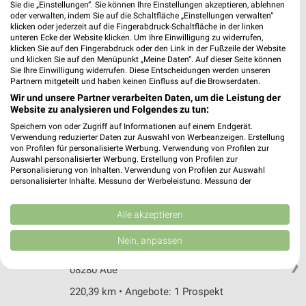
Sie die „Einstellungen“. Sie können Ihre Einstellungen akzeptieren, ablehnen
182,89 km • Angebote: 1 Prospekt
oder verwalten, indem Sie auf die Schaltfläche „Einstellungen verwalten“
klicken oder jederzeit auf die Fingerabdruck-Schaltfläche in der linken
unteren Ecke der Website klicken. Um Ihre Einwilligung zu widerrufen,
klicken Sie auf den Fingerabdruck oder den Link in der Fußzeile der Website
Gesunde Ernährung Olbernhau
und klicken Sie auf den Menüpunkt „Meine Daten“. Auf dieser Seite können
Bahnhofstr. 3
Sie Ihre Einwilligung widerrufen. Diese Entscheidungen werden unseren
❯
Partnern mitgeteilt und haben keinen Einfluss auf die Browserdaten.
09526 Olbernhau
Wir und unsere Partner verarbeiten Daten, um die Leistung der
206,82 km • Angebote: 1 Prospekt
Website zu analysieren und Folgendes zu tun:
Speichern von oder Zugriff auf Informationen auf einem Endgerät.
Verwendung reduzierter Daten zur Auswahl von Werbeanzeigen. Erstellung
Concordia-Apotheke Oelsnitz
von Profilen für personalisierte Werbung. Verwendung von Profilen zur
Auswahl personalisierter Werbung. Erstellung von Profilen zur
Gabelsberger Str. 7
Personalisierung von Inhalten. Verwendung von Profilen zur Auswahl
❯
09376 Oelsnitz
personalisierter Inhalte. Messung der Werbeleistung. Messung der
Performance von Inhalten. Analyse von Zielgruppen durch Statistiken oder
205,19 km • Angebote: 1 Prospekt
Kombinationen von Daten aus verschiedenen Quellen. Entwicklung und
Verbesserung der Angebote. Verwendung reduzierter Daten zur Auswahl
Alle akzeptieren
von Inhalten.
Daten können außerhalb der Europäischen Union weitergegeben und in die
Vita Sinn Aue
Nein, anpassen
USA gesendet werden.
Schneeberger Str. 14
Ihre Einwilligung und die cookie Richtlinie gelten ausschließlich für diese
❯
08280 Aue
Website/App.
Partnerliste anzeigen (1 IAB-Anbieter)
220,39 km • Angebote: 1 Prospekt