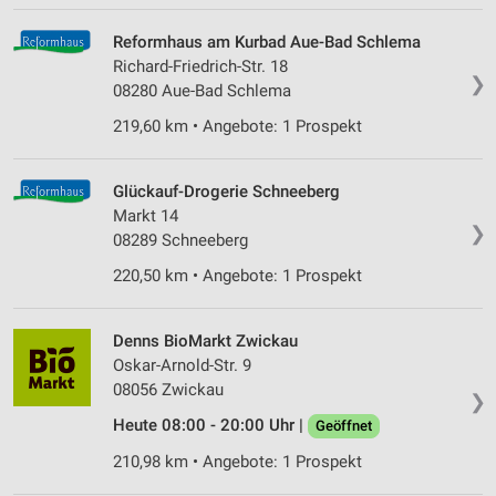
Wir nutzen Ihre Daten für folgende Zwecke:
IAB-Verarbeitungszwecke:
Reformhaus am Kurbad Aue-Bad Schlema
Speichern von oder Zugriff auf Informationen
Richard-Friedrich-Str. 18
❯
auf einem Endgerät
08280 Aue-Bad Schlema
219,60 km • Angebote: 1 Prospekt
Verwendung reduzierter Daten zur Auswahl von
Werbeanzeigen
Glückauf-Drogerie Schneeberg
Erstellung von Profilen für personalisierte
Werbung
Markt 14
❯
08289 Schneeberg
Verwendung von Profilen zur Auswahl
220,50 km • Angebote: 1 Prospekt
personalisierter Werbung
Erstellung von Profilen zur Personalisierung
von Inhalten
Denns BioMarkt Zwickau
Oskar-Arnold-Str. 9
Verwendung von Profilen zur Auswahl
08056 Zwickau
❯
personalisierter Inhalte
Heute 08:00 - 20:00 Uhr |
Geöffnet
Messung der Werbeleistung
210,98 km • Angebote: 1 Prospekt
Messung der Performance von Inhalten