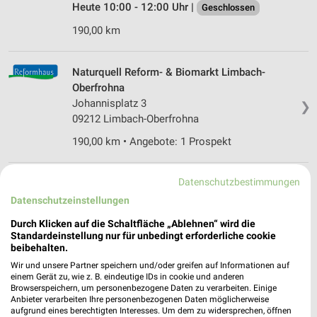
Heute 10:00 - 12:00 Uhr |
Geschlossen
190,00 km
Naturquell Reform- & Biomarkt Limbach-
Oberfrohna
Johannisplatz 3
❯
09212 Limbach-Oberfrohna
190,00 km • Angebote: 1 Prospekt
Datenschutzbestimmungen
Reformhaus Uwe Kosmalski Marienberg
Katharinenstr. 13
Datenschutzeinstellungen
❯
09496 Marienberg
Durch Klicken auf die Schaltfläche „Ablehnen“ wird die
Standardeinstellung nur für unbedingt erforderliche cookie
208,63 km • Angebote: 1 Prospekt
beibehalten.
Wir und unsere Partner speichern und/oder greifen auf Informationen auf
einem Gerät zu, wie z. B. eindeutige IDs in cookie und anderen
Brücken-Apotheke Penig
Browserspeichern, um personenbezogene Daten zu verarbeiten. Einige
Brückenstr. 13
Anbieter verarbeiten Ihre personenbezogenen Daten möglicherweise
❯
09322 Penig
aufgrund eines berechtigten Interesses. Um dem zu widersprechen, öffnen