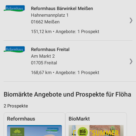
Reformhaus Bärwinkel Meißen
Analyse von Zielgruppen durch Statistiken oder
Hahnemannplatz 1
Kombinationen von Daten aus verschiedenen
❯
01662 Meißen
Quellen
151,12 km • Angebote: 1 Prospekt
Entwicklung und Verbesserung der Angebote
Verwendung reduzierter Daten zur Auswahl von
Reformhaus Freital
Inhalten
Am Markt 2
❯
01705 Freital
IAB-Besonderheiten:
Verwendung genauer Standortdaten
168,67 km • Angebote: 1 Prospekt
Geräte anhand von aktiv angeforderten
Informationen identifizieren
Biomärkte Angebote und Prospekte für Flöha
Nicht-IAB-Verarbeitungszwecke:
2 Prospekte
Notwendig
Reformhaus
BioMarkt
Performance
Funktional