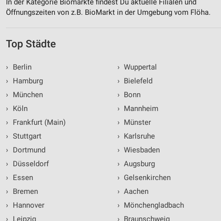
In der Kategorie Biomärkte findest Du aktuelle Filialen und
Öffnungszeiten von z.B. BioMarkt in der Umgebung vom Flöha.
Top Städte
›
Berlin
›
Wuppertal
›
Hamburg
›
Bielefeld
›
München
›
Bonn
›
Köln
›
Mannheim
›
Frankfurt (Main)
›
Münster
›
Stuttgart
›
Karlsruhe
›
Dortmund
›
Wiesbaden
›
Düsseldorf
›
Augsburg
›
Essen
›
Gelsenkirchen
›
Bremen
›
Aachen
›
Hannover
›
Mönchengladbach
›
Leipzig
›
Braunschweig