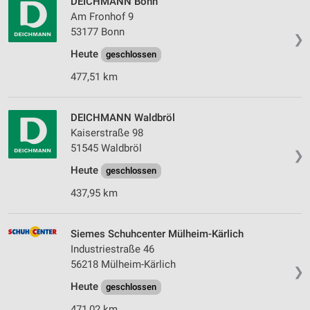
Werbung
DEICHMANN Bonn
Am Fronhof 9
Verwendung von Profilen zur Auswahl
53177 Bonn
❯
personalisierter Werbung
Heute
geschlossen
Erstellung von Profilen zur Personalisierung
477,51 km
von Inhalten
Verwendung von Profilen zur Auswahl
DEICHMANN Waldbröl
personalisierter Inhalte
Kaiserstraße 98
51545 Waldbröl
Messung der Werbeleistung
❯
Heute
geschlossen
Messung der Performance von Inhalten
437,95 km
Analyse von Zielgruppen durch Statistiken oder
Kombinationen von Daten aus verschiedenen
Quellen
Siemes Schuhcenter Mülheim-Kärlich
Industriestraße 46
Entwicklung und Verbesserung der Angebote
56218 Mülheim-Kärlich
❯
Verwendung reduzierter Daten zur Auswahl von
Heute
geschlossen
Inhalten
471,02 km