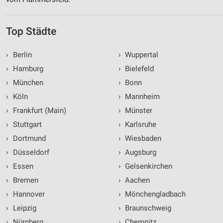
Top Städte
›
Berlin
›
Wuppertal
›
Hamburg
›
Bielefeld
›
München
›
Bonn
›
Köln
›
Mannheim
›
Frankfurt (Main)
›
Münster
›
Stuttgart
›
Karlsruhe
›
Dortmund
›
Wiesbaden
›
Düsseldorf
›
Augsburg
›
Essen
›
Gelsenkirchen
›
Bremen
›
Aachen
›
Hannover
›
Mönchengladbach
›
Leipzig
›
Braunschweig
›
Nürnberg
›
Chemnitz