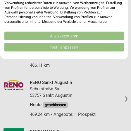
❯
Verwendung reduzierter Daten zur Auswahl von Werbeanzeigen. Erstellung
Heute
geschlossen
von Profilen für personalisierte Werbung. Verwendung von Profilen zur
Auswahl personalisierter Werbung. Erstellung von Profilen zur
475,28 km
Personalisierung von Inhalten. Verwendung von Profilen zur Auswahl
personalisierter Inhalte. Messung der Werbeleistung. Messung der
Performance von Inhalten. Analyse von Zielgruppen durch Statistiken oder
Kombinationen von Daten aus verschiedenen Quellen. Entwicklung und
DEICHMANN Bendorf
Verbesserung der Angebote. Verwendung reduzierter Daten zur Auswahl
Alle akzeptieren
Hauptstraße 133
von Inhalten.
Daten können außerhalb der Europäischen Union weitergegeben und in die
56170 Bendorf
Nein, anpassen
❯
USA gesendet werden.
Heute
geschlossen
Ihre Einwilligung und die cookie Richtlinie gelten ausschließlich für diese
Website/App.
466,11 km
Partnerliste anzeigen (1 IAB-Anbieter)
Wir nutzen Ihre Daten für folgende Zwecke:
RENO Sankt Augustin
IAB-Verarbeitungszwecke:
Schulstraße 5a
Speichern von oder Zugriff auf Informationen
53757 Sankt Augustin
auf einem Endgerät
❯
Heute
geschlossen
Verwendung reduzierter Daten zur Auswahl von
Werbeanzeigen
469,24 km • Angebote: 1 Prospekt
Erstellung von Profilen für personalisierte