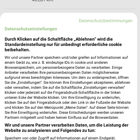
DEICHMANN Neuwied
Datenschutzbestimmungen
Mittelstraße 83
Datenschutzeinstellungen
56564 Neuwied
❯
Durch Klicken auf die Schaltfläche „Ablehnen“ wird die
Heute
geschlossen
Standardeinstellung nur für unbedingt erforderliche cookie
beibehalten.
472,48 km
Wir und unsere Partner speichern und/oder greifen auf Informationen auf
einem Gerät zu, wie z. B. eindeutige IDs in cookie und anderen
Browserspeichern, um personenbezogene Daten zu verarbeiten. Einige
DEICHMANN Ransbach-Baumbach
Anbieter verarbeiten Ihre personenbezogenen Daten möglicherweise
Pleurtuitstraße 5
aufgrund eines berechtigten Interesses. Um dem zu widersprechen, öffnen
Sie die „Einstellungen“. Sie können Ihre Einstellungen akzeptieren, ablehnen
56235 Ransbach-Baumbach
❯
oder verwalten, indem Sie auf die Schaltfläche „Einstellungen verwalten“
klicken oder jederzeit auf die Fingerabdruck-Schaltfläche in der linken
Heute
geschlossen
unteren Ecke der Website klicken. Um Ihre Einwilligung zu widerrufen,
klicken Sie auf den Fingerabdruck oder den Link in der Fußzeile der Website
454,81 km
und klicken Sie auf den Menüpunkt „Meine Daten“. Auf dieser Seite können
Sie Ihre Einwilligung widerrufen. Diese Entscheidungen werden unseren
Partnern mitgeteilt und haben keinen Einfluss auf die Browserdaten.
DEICHMANN Andernach
Wir und unsere Partner verarbeiten Daten, um die Leistung der
Koblenzer Straße 51
Website zu analysieren und Folgendes zu tun:
56626 Andernach
Speichern von oder Zugriff auf Informationen auf einem Endgerät.