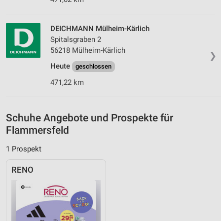
IAB-Besonderheiten:
Verwendung genauer Standortdaten
DEICHMANN Mülheim-Kärlich
Spitalsgraben 2
Geräte anhand von aktiv angeforderten
56218 Mülheim-Kärlich
Informationen identifizieren
❯
Heute
geschlossen
Nicht-IAB-Verarbeitungszwecke:
471,22 km
Notwendig
Performance
Schuhe Angebote und Prospekte für
Funktional
Flammersfeld
Werbung
1 Prospekt
RENO