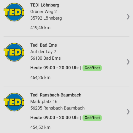
TEDi Löhnberg
Verwendung von Profilen zur Auswahl
Grüner Weg 2
personalisierter Werbung
❯
35792 Löhnberg
Erstellung von Profilen zur Personalisierung
419,45 km
von Inhalten
Verwendung von Profilen zur Auswahl
Tedi Bad Ems
personalisierter Inhalte
Auf der Lay 7
56130 Bad Ems
Messung der Werbeleistung
❯
Heute 09:00 - 20:00 Uhr |
Geöffnet
Messung der Performance von Inhalten
464,26 km
Analyse von Zielgruppen durch Statistiken oder
Kombinationen von Daten aus verschiedenen
Quellen
Tedi Ransbach-Baumbach
Marktplatz 16
Entwicklung und Verbesserung der Angebote
56235 Ransbach-Baumbach
❯
Verwendung reduzierter Daten zur Auswahl von
Heute 09:00 - 20:00 Uhr |
Geöffnet
Inhalten
454,52 km
IAB-Besonderheiten: