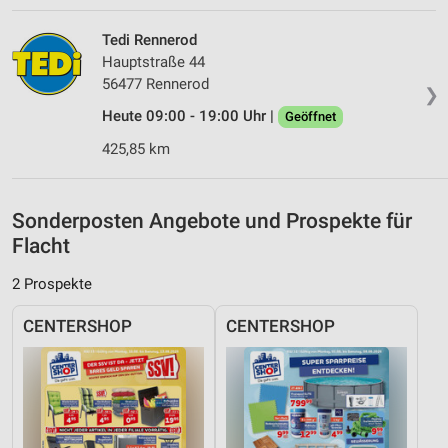
Verwendung genauer Standortdaten
Tedi Rennerod
Hauptstraße 44
Geräte anhand von aktiv angeforderten
56477 Rennerod
Informationen identifizieren
❯
Heute 09:00 - 19:00 Uhr |
Geöffnet
Nicht-IAB-Verarbeitungszwecke:
425,85 km
Notwendig
Performance
Sonderposten Angebote und Prospekte für
Funktional
Flacht
Werbung
2 Prospekte
CENTERSHOP
CENTERSHOP