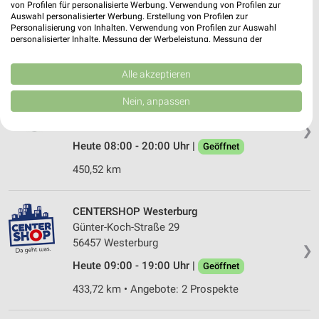
56422 Wirges
von Profilen für personalisierte Werbung. Verwendung von Profilen zur
❯
Auswahl personalisierter Werbung. Erstellung von Profilen zur
Heute 09:00 - 19:00 Uhr |
Geöffnet
Personalisierung von Inhalten. Verwendung von Profilen zur Auswahl
personalisierter Inhalte. Messung der Werbeleistung. Messung der
450,32 km
Performance von Inhalten. Analyse von Zielgruppen durch Statistiken oder
Kombinationen von Daten aus verschiedenen Quellen. Entwicklung und
Verbesserung der Angebote. Verwendung reduzierter Daten zur Auswahl
Alle akzeptieren
von Inhalten.
Tedi Taunusstein Hahn
Daten können außerhalb der Europäischen Union weitergegeben und in die
Nein, anpassen
Kleiststr. 8-10
USA gesendet werden.
65232 Taunusstein Hahn
Ihre Einwilligung und die cookie Richtlinie gelten ausschließlich für diese
❯
Website/App.
Heute 08:00 - 20:00 Uhr |
Geöffnet
Partnerliste anzeigen (1 IAB-Anbieter)
450,52 km
Wir nutzen Ihre Daten für folgende Zwecke:
IAB-Verarbeitungszwecke:
Speichern von oder Zugriff auf Informationen
CENTERSHOP Westerburg
auf einem Endgerät
Günter-Koch-Straße 29
56457 Westerburg
❯
Verwendung reduzierter Daten zur Auswahl von
Werbeanzeigen
Heute 09:00 - 19:00 Uhr |
Geöffnet
433,72 km • Angebote: 2 Prospekte
Erstellung von Profilen für personalisierte
Werbung