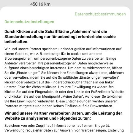
450,16 km
Datenschutzbestimmungen
Tedi Dornburg
Datenschutzeinstellungen
Langendernbacher Str. 73
Durch Klicken auf die Schaltfläche „Ablehnen“ wird die
65599 Dornburg
Standardeinstellung nur für unbedingt erforderliche cookie
❯
beibehalten.
Heute 09:00 - 19:00 Uhr |
Geöffnet
Wir und unsere Partner speichern und/oder greifen auf Informationen auf
433,41 km
einem Gerät zu, wie z. B. eindeutige IDs in cookie und anderen
Browserspeichern, um personenbezogene Daten zu verarbeiten. Einige
Anbieter verarbeiten Ihre personenbezogenen Daten möglicherweise
aufgrund eines berechtigten Interesses. Um dem zu widersprechen, öffnen
CENTERSHOP Waldbrunn (Westerwald)
Sie die „Einstellungen“. Sie können Ihre Einstellungen akzeptieren, ablehnen
oder verwalten, indem Sie auf die Schaltfläche „Einstellungen verwalten“
In der Struth 7
klicken oder jederzeit auf die Fingerabdruck-Schaltfläche in der linken
65620 Waldbrunn (Westerwald)
❯
unteren Ecke der Website klicken. Um Ihre Einwilligung zu widerrufen,
klicken Sie auf den Fingerabdruck oder den Link in der Fußzeile der Website
Heute 09:00 - 19:00 Uhr |
Geöffnet
und klicken Sie auf den Menüpunkt „Meine Daten“. Auf dieser Seite können
Sie Ihre Einwilligung widerrufen. Diese Entscheidungen werden unseren
428,57 km • Angebote: 2 Prospekte
Partnern mitgeteilt und haben keinen Einfluss auf die Browserdaten.
Wir und unsere Partner verarbeiten Daten, um die Leistung der
Website zu analysieren und Folgendes zu tun:
Tedi Wirges
Speichern von oder Zugriff auf Informationen auf einem Endgerät.
Samoborstr. 5
Verwendung reduzierter Daten zur Auswahl von Werbeanzeigen. Erstellung