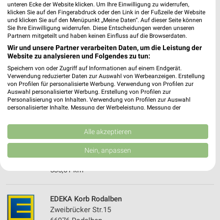
547,89 km • Angebote: 2 Prospekte
unteren Ecke der Website klicken. Um Ihre Einwilligung zu widerrufen,
klicken Sie auf den Fingerabdruck oder den Link in der Fußzeile der Website
und klicken Sie auf den Menüpunkt „Meine Daten“. Auf dieser Seite können
Sie Ihre Einwilligung widerrufen. Diese Entscheidungen werden unseren
WASGAU Rodalben
Partnern mitgeteilt und haben keinen Einfluss auf die Browserdaten.
Bahnhofstraße 5
Wir und unsere Partner verarbeiten Daten, um die Leistung der
66976 Rodalben
Website zu analysieren und Folgendes zu tun:
❯
Speichern von oder Zugriff auf Informationen auf einem Endgerät.
Heute 08:00 - 21:00 Uhr |
Öffnet in 35 Min.
Verwendung reduzierter Daten zur Auswahl von Werbeanzeigen. Erstellung
von Profilen für personalisierte Werbung. Verwendung von Profilen zur
544,74 km • Angebote: 1 Prospekt
Auswahl personalisierter Werbung. Erstellung von Profilen zur
Personalisierung von Inhalten. Verwendung von Profilen zur Auswahl
personalisierter Inhalte. Messung der Werbeleistung. Messung der
Performance von Inhalten. Analyse von Zielgruppen durch Statistiken oder
EDEKA Paul Dorfladen Gossersweiler-Stein
Kombinationen von Daten aus verschiedenen Quellen. Entwicklung und
Madenburgstr. 5
Verbesserung der Angebote. Verwendung reduzierter Daten zur Auswahl
Alle akzeptieren
76857 Gossersweiler-Stein
von Inhalten.
❯
Daten können außerhalb der Europäischen Union weitergegeben und in die
Nein, anpassen
Heute 00:00 - 23:59 Uhr |
Geöffnet
USA gesendet werden.
Ihre Einwilligung und die cookie Richtlinie gelten ausschließlich für diese
535,61 km
Website/App.
Partnerliste anzeigen (1 IAB-Anbieter)
EDEKA Korb Rodalben
Wir nutzen Ihre Daten für folgende Zwecke:
Zweibrücker Str.15
IAB-Verarbeitungszwecke: