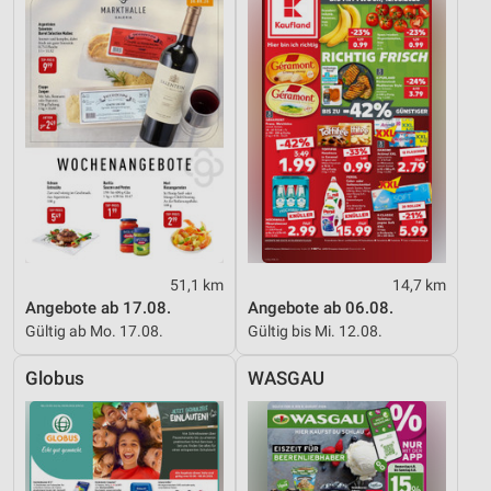
Kombinationen von Daten aus verschiedenen
Quellen
Entwicklung und Verbesserung der Angebote
Verwendung reduzierter Daten zur Auswahl von
Inhalten
IAB-Besonderheiten:
Verwendung genauer Standortdaten
Geräte anhand von aktiv angeforderten
Informationen identifizieren
51,1 km
14,7 km
Angebote ab 17.08.
Angebote ab 06.08.
Nicht-IAB-Verarbeitungszwecke:
Gültig ab Mo. 17.08.
Gültig bis Mi. 12.08.
Notwendig
Globus
WASGAU
Performance
Funktional
Werbung