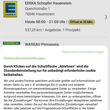
EDEKA Schopfer Hauenstein
Queichstraße 1
76846 Hauenstein
❯
Heute 08:00 - 21:00 Uhr |
Öffnet in 35 Min.
537,25 km • Angebote: 1 Prospekt
WASGAU Pirmasens
Carl-Schurz-Straße 33
Datenschutzbestimmungen
66953 Pirmasens
❯
Datenschutzeinstellungen
Heute 06:30 - 21:00 Uhr |
Geöffnet
Durch Klicken auf die Schaltfläche „Ablehnen“ wird die
Standardeinstellung nur für unbedingt erforderliche cookie
548,35 km • Angebote: 1 Prospekt
beibehalten.
Wir und unsere Partner speichern und/oder greifen auf Informationen auf
einem Gerät zu, wie z. B. eindeutige IDs in cookie und anderen
Kaufland Pirmasens
Browserspeichern, um personenbezogene Daten zu verarbeiten. Einige
Zweibrücker Straße 230
Anbieter verarbeiten Ihre personenbezogenen Daten möglicherweise
66954 Pirmasens
aufgrund eines berechtigten Interesses. Um dem zu widersprechen, öffnen
❯
Sie die „Einstellungen“. Sie können Ihre Einstellungen akzeptieren, ablehnen
Heute 07:00 - 22:00 Uhr |
oder verwalten, indem Sie auf die Schaltfläche „Einstellungen verwalten“
Geöffnet
klicken oder jederzeit auf die Fingerabdruck-Schaltfläche in der linken