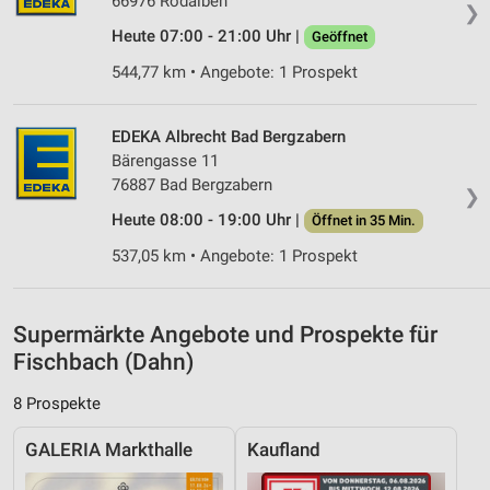
66976 Rodalben
❯
Speichern von oder Zugriff auf Informationen
auf einem Endgerät
Heute 07:00 - 21:00 Uhr |
Geöffnet
544,77 km • Angebote: 1 Prospekt
Verwendung reduzierter Daten zur Auswahl von
Werbeanzeigen
EDEKA Albrecht Bad Bergzabern
Erstellung von Profilen für personalisierte
Werbung
Bärengasse 11
76887 Bad Bergzabern
❯
Verwendung von Profilen zur Auswahl
Heute 08:00 - 19:00 Uhr |
Öffnet in 35 Min.
personalisierter Werbung
537,05 km • Angebote: 1 Prospekt
Erstellung von Profilen zur Personalisierung
von Inhalten
Verwendung von Profilen zur Auswahl
Supermärkte Angebote und Prospekte für
personalisierter Inhalte
Fischbach (Dahn)
Messung der Werbeleistung
8 Prospekte
Messung der Performance von Inhalten
GALERIA Markthalle
Kaufland
Analyse von Zielgruppen durch Statistiken oder