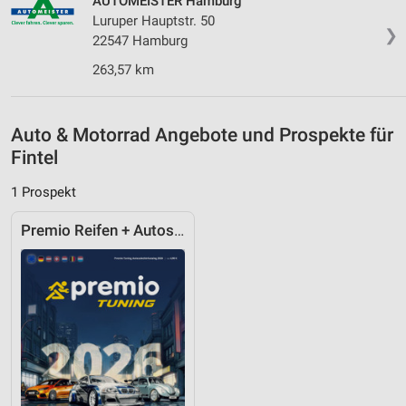
AUTOMEISTER Hamburg
Geräte anhand von aktiv angeforderten
Luruper Hauptstr. 50
Informationen identifizieren
❯
22547 Hamburg
Nicht-IAB-Verarbeitungszwecke:
263,57 km
Notwendig
Performance
Auto & Motorrad Angebote und Prospekte für
Fintel
Funktional
1 Prospekt
Werbung
Premio Reifen + Autoservice