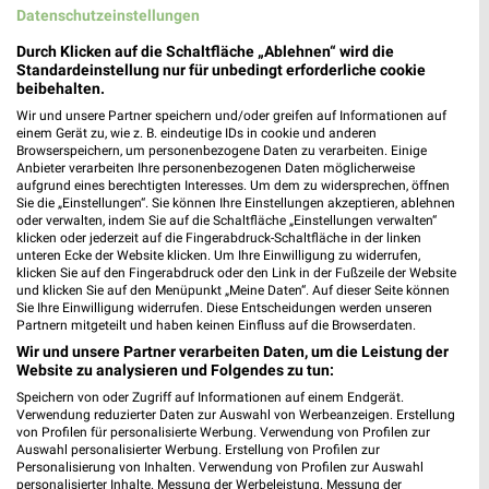
245,50 km
Datenschutzeinstellungen
Durch Klicken auf die Schaltfläche „Ablehnen“ wird die
Standardeinstellung nur für unbedingt erforderliche cookie
Louis Zentrale Hamburg
beibehalten.
Rungedamm 35
❯
Wir und unsere Partner speichern und/oder greifen auf Informationen auf
21035 Hamburg
einem Gerät zu, wie z. B. eindeutige IDs in cookie und anderen
Browserspeichern, um personenbezogene Daten zu verarbeiten. Einige
245,46 km
Anbieter verarbeiten Ihre personenbezogenen Daten möglicherweise
aufgrund eines berechtigten Interesses. Um dem zu widersprechen, öffnen
Sie die „Einstellungen“. Sie können Ihre Einstellungen akzeptieren, ablehnen
pitstop Hamburg
oder verwalten, indem Sie auf die Schaltfläche „Einstellungen verwalten“
klicken oder jederzeit auf die Fingerabdruck-Schaltfläche in der linken
Stresemannstr. 362
unteren Ecke der Website klicken. Um Ihre Einwilligung zu widerrufen,
22761 Hamburg
klicken Sie auf den Fingerabdruck oder den Link in der Fußzeile der Website
❯
und klicken Sie auf den Menüpunkt „Meine Daten“. Auf dieser Seite können
Heute 08:00 - 18:00 Uhr |
Öffnet in 26 Min.
Sie Ihre Einwilligung widerrufen. Diese Entscheidungen werden unseren
Partnern mitgeteilt und haben keinen Einfluss auf die Browserdaten.
260,05 km
Wir und unsere Partner verarbeiten Daten, um die Leistung der
Website zu analysieren und Folgendes zu tun:
Speichern von oder Zugriff auf Informationen auf einem Endgerät.
Autohaus Wiebusch Stade
Verwendung reduzierter Daten zur Auswahl von Werbeanzeigen. Erstellung
Heidbecker Damm 3+4
von Profilen für personalisierte Werbung. Verwendung von Profilen zur
❯
Auswahl personalisierter Werbung. Erstellung von Profilen zur
21684 Stade
Personalisierung von Inhalten. Verwendung von Profilen zur Auswahl
personalisierter Inhalte. Messung der Werbeleistung. Messung der
286,57 km