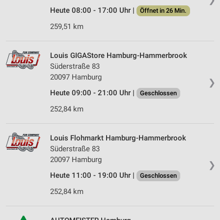
Heute 08:00 - 17:00 Uhr |
Erstellung von Profilen zur Personalisierung
Öffnet in 26 Min.
von Inhalten
259,51 km
Verwendung von Profilen zur Auswahl
personalisierter Inhalte
Louis GIGAStore Hamburg-Hammerbrook
Süderstraße 83
Messung der Werbeleistung
20097 Hamburg
❯
Messung der Performance von Inhalten
Heute 09:00 - 21:00 Uhr |
Geschlossen
Analyse von Zielgruppen durch Statistiken oder
252,84 km
Kombinationen von Daten aus verschiedenen
Quellen
Louis Flohmarkt Hamburg-Hammerbrook
Entwicklung und Verbesserung der Angebote
Süderstraße 83
20097 Hamburg
❯
Verwendung reduzierter Daten zur Auswahl von
Inhalten
Heute 11:00 - 19:00 Uhr |
Geschlossen
IAB-Besonderheiten:
252,84 km
Verwendung genauer Standortdaten