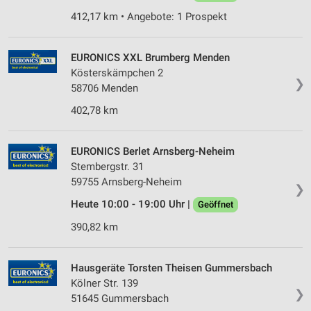
412,17 km • Angebote: 1 Prospekt
Speichern von oder Zugriff auf Informationen
auf einem Endgerät
EURONICS XXL Brumberg Menden
Verwendung reduzierter Daten zur Auswahl von
Werbeanzeigen
Kösterskämpchen 2
❯
58706 Menden
Erstellung von Profilen für personalisierte
402,78 km
Werbung
Verwendung von Profilen zur Auswahl
EURONICS Berlet Arnsberg-Neheim
personalisierter Werbung
Stembergstr. 31
Erstellung von Profilen zur Personalisierung
59755 Arnsberg-Neheim
❯
von Inhalten
Heute 10:00 - 19:00 Uhr |
Geöffnet
Verwendung von Profilen zur Auswahl
390,82 km
personalisierter Inhalte
Messung der Werbeleistung
Hausgeräte Torsten Theisen Gummersbach
Kölner Str. 139
Messung der Performance von Inhalten
❯
51645 Gummersbach