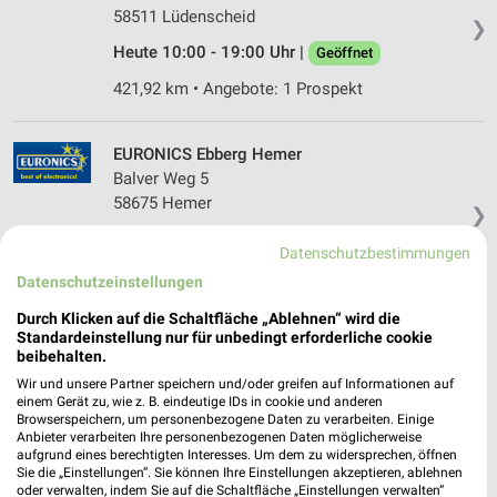
58511 Lüdenscheid
❯
Heute 10:00 - 19:00 Uhr |
Geöffnet
421,92 km • Angebote: 1 Prospekt
EURONICS Ebberg Hemer
Balver Weg 5
58675 Hemer
❯
Heute 14:30 - 18:00 Uhr |
Geöffnet
Datenschutzbestimmungen
404,13 km
Datenschutzeinstellungen
Durch Klicken auf die Schaltfläche „Ablehnen“ wird die
Standardeinstellung nur für unbedingt erforderliche cookie
EP:Pelster Meschede
beibehalten.
Zeughausstr. 2
Wir und unsere Partner speichern und/oder greifen auf Informationen auf
59872 Meschede
❯
einem Gerät zu, wie z. B. eindeutige IDs in cookie und anderen
Browserspeichern, um personenbezogene Daten zu verarbeiten. Einige
Heute 09:00 - 18:00 Uhr |
Geöffnet
Anbieter verarbeiten Ihre personenbezogenen Daten möglicherweise
aufgrund eines berechtigten Interesses. Um dem zu widersprechen, öffnen
374,47 km • Angebote: 2 Prospekte
Sie die „Einstellungen“. Sie können Ihre Einstellungen akzeptieren, ablehnen
oder verwalten, indem Sie auf die Schaltfläche „Einstellungen verwalten“