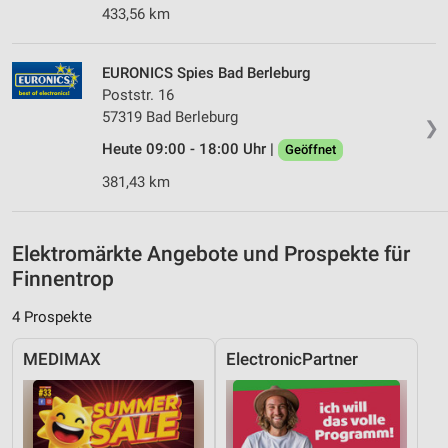
Analyse von Zielgruppen durch Statistiken oder
433,56 km
Kombinationen von Daten aus verschiedenen
Quellen
EURONICS Spies Bad Berleburg
Entwicklung und Verbesserung der Angebote
Poststr. 16
57319 Bad Berleburg
❯
Verwendung reduzierter Daten zur Auswahl von
Inhalten
Heute 09:00 - 18:00 Uhr |
Geöffnet
IAB-Besonderheiten:
381,43 km
Verwendung genauer Standortdaten
Geräte anhand von aktiv angeforderten
Elektromärkte Angebote und Prospekte für
Informationen identifizieren
Finnentrop
Nicht-IAB-Verarbeitungszwecke:
4 Prospekte
Notwendig
MEDIMAX
ElectronicPartner
Performance
Funktional