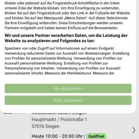
klicken oder jederzeit auf die Fingerabdruck-Schaltfläche in der linken
MediaMarkt Saturn Iserlohn
unteren Ecke der Website klicken. Um Ihre Einwilligung zu widerrufen,
klicken Sie auf den Fingerabdruck oder den Link in der Fußzeile der Website
Kurt-Schumacher-Ring 5
und klicken Sie auf den Menüpunkt „Meine Daten“. Auf dieser Seite können
58636 Iserlohn
Sie Ihre Einwilligung widerrufen. Diese Entscheidungen werden unseren
❯
Partnern mitgeteilt und haben keinen Einfluss auf die Browserdaten.
Heute 10:00 - 18:00 Uhr |
Geöffnet
Wir und unsere Partner verarbeiten Daten, um die Leistung der
Website zu analysieren und Folgendes zu tun:
411,29 km • Angebote: 1 Prospekt
Speichern von oder Zugriff auf Informationen auf einem Endgerät.
Verwendung reduzierter Daten zur Auswahl von Werbeanzeigen. Erstellung
von Profilen für personalisierte Werbung. Verwendung von Profilen zur
SP Iwanowski Iserlohn
Auswahl personalisierter Werbung. Erstellung von Profilen zur
Ludwigstraße 5
Personalisierung von Inhalten. Verwendung von Profilen zur Auswahl
personalisierter Inhalte. Messung der Werbeleistung. Messung der
58638 Iserlohn
❯
Performance von Inhalten. Analyse von Zielgruppen durch Statistiken oder
Kombinationen von Daten aus verschiedenen Quellen. Entwicklung und
Heute 10:00 - 18:00 Uhr |
Geöffnet
Verbesserung der Angebote. Verwendung reduzierter Daten zur Auswahl
Alle akzeptieren
von Inhalten.
412,04 km
Daten können außerhalb der Europäischen Union weitergegeben und in die
Nein, anpassen
USA gesendet werden.
Ihre Einwilligung und die cookie Richtlinie gelten ausschließlich für diese
MediaMarkt Saturn Siegen
Website/App.
Hauptmarkt / Poststraße 1
Partnerliste anzeigen (1 IAB-Anbieter)
57076 Siegen
❯
Wir nutzen Ihre Daten für folgende Zwecke:
Heute 10:00 - 20:00 Uhr |
Geöffnet
IAB-Verarbeitungszwecke: