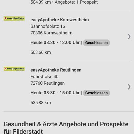
504,39 km • Angebote: 1 Prospekt
Verwendung von Profilen zur Auswahl
personalisierter Inhalte
easyApotheke Kornwestheim
Messung der Werbeleistung
Bahnhofsplatz 16
70806 Kornwestheim
Messung der Performance von Inhalten
❯
Heute 08:30 - 13:00 Uhr |
Geschlossen
Analyse von Zielgruppen durch Statistiken oder
Kombinationen von Daten aus verschiedenen
503,66 km
Quellen
Entwicklung und Verbesserung der Angebote
easyApotheke Reutlingen
Föhrstraße 40
Verwendung reduzierter Daten zur Auswahl von
72760 Reutlingen
Inhalten
❯
Heute 08:30 - 15:00 Uhr |
Geschlossen
IAB-Besonderheiten:
535,88 km
Verwendung genauer Standortdaten
Geräte anhand von aktiv angeforderten
Informationen identifizieren
Gesundheit & Ärzte Angebote und Prospekte
für Filderstadt
Nicht-IAB-Verarbeitungszwecke: