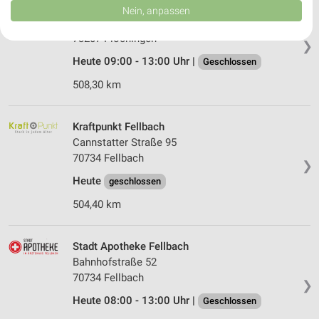
Daten können außerhalb der Europäischen Union weitergegeben und in die
Kraftpunkt Plochingen
Nein, anpassen
USA gesendet werden.
Urbanstraße 10
Ihre Einwilligung und die cookie Richtlinie gelten ausschließlich für diese
73207 Plochingen
❯
Website/App.
Heute 09:00 - 13:00 Uhr |
Geschlossen
Partnerliste anzeigen (1 IAB-Anbieter)
Wir nutzen Ihre Daten für folgende Zwecke:
508,30 km
IAB-Verarbeitungszwecke:
Speichern von oder Zugriff auf Informationen
Kraftpunkt Fellbach
auf einem Endgerät
Cannstatter Straße 95
70734 Fellbach
Verwendung reduzierter Daten zur Auswahl von
❯
Werbeanzeigen
Heute
geschlossen
Erstellung von Profilen für personalisierte
504,40 km
Werbung
Verwendung von Profilen zur Auswahl
Stadt Apotheke Fellbach
personalisierter Werbung
Bahnhofstraße 52
70734 Fellbach
❯
Erstellung von Profilen zur Personalisierung
von Inhalten
Heute 08:00 - 13:00 Uhr |
Geschlossen