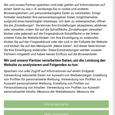
Wir und unsere Partner speichern und/oder greifen auf Informationen auf
einem Gerät zu, wie z. B. eindeutige IDs in cookie und anderen
Browserspeichern, um personenbezogene Daten zu verarbeiten. Einige
DEICHMANN Kulmbach
Anbieter verarbeiten Ihre personenbezogenen Daten möglicherweise
Fritz-Hornschuchstraße 9
aufgrund eines berechtigten Interesses. Um dem zu widersprechen, öffnen
Sie die „Einstellungen“. Sie können Ihre Einstellungen akzeptieren, ablehnen
95326 Kulmbach
❯
oder verwalten, indem Sie auf die Schaltfläche „Einstellungen verwalten“
klicken oder jederzeit auf die Fingerabdruck-Schaltfläche in der linken
Heute
geschlossen
unteren Ecke der Website klicken. Um Ihre Einwilligung zu widerrufen,
klicken Sie auf den Fingerabdruck oder den Link in der Fußzeile der Website
300,51 km
und klicken Sie auf den Menüpunkt „Meine Daten“. Auf dieser Seite können
Sie Ihre Einwilligung widerrufen. Diese Entscheidungen werden unseren
Partnern mitgeteilt und haben keinen Einfluss auf die Browserdaten.
DEICHMANN Hof
Wir und unsere Partner verarbeiten Daten, um die Leistung der
Lorenzstraße 11
Website zu analysieren und Folgendes zu tun:
95028 Hof
Speichern von oder Zugriff auf Informationen auf einem Endgerät.
❯
Verwendung reduzierter Daten zur Auswahl von Werbeanzeigen. Erstellung
Heute
geschlossen
von Profilen für personalisierte Werbung. Verwendung von Profilen zur
Auswahl personalisierter Werbung. Erstellung von Profilen zur
265,89 km
Personalisierung von Inhalten. Verwendung von Profilen zur Auswahl
personalisierter Inhalte. Messung der Werbeleistung. Messung der
Performance von Inhalten. Analyse von Zielgruppen durch Statistiken oder
Kombinationen von Daten aus verschiedenen Quellen. Entwicklung und
JOMOS Schuhfabrik Selbitz
Verbesserung der Angebote. Verwendung reduzierter Daten zur Auswahl
Alle akzeptieren
Garlesstr. 27
von Inhalten.
95152 Selbitz
Daten können außerhalb der Europäischen Union weitergegeben und in die
Nein, anpassen