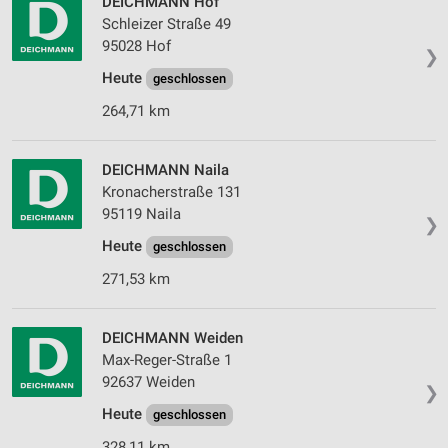
DEICHMANN Hof
personalisierter Inhalte
Schleizer Straße 49
95028 Hof
Messung der Werbeleistung
❯
Heute
geschlossen
Messung der Performance von Inhalten
264,71 km
Analyse von Zielgruppen durch Statistiken oder
Kombinationen von Daten aus verschiedenen
Quellen
DEICHMANN Naila
Kronacherstraße 131
Entwicklung und Verbesserung der Angebote
95119 Naila
❯
Heute
geschlossen
Verwendung reduzierter Daten zur Auswahl von
Inhalten
271,53 km
IAB-Besonderheiten:
Verwendung genauer Standortdaten
DEICHMANN Weiden
Max-Reger-Straße 1
Geräte anhand von aktiv angeforderten
92637 Weiden
Informationen identifizieren
❯
Heute
geschlossen
Nicht-IAB-Verarbeitungszwecke:
328,11 km