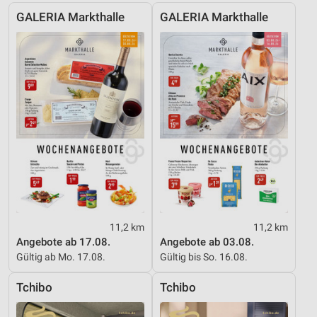
von Inhalten
GALERIA Markthalle
GALERIA Markthalle
Verwendung von Profilen zur Auswahl
personalisierter Inhalte
Messung der Werbeleistung
Messung der Performance von Inhalten
Analyse von Zielgruppen durch Statistiken oder
Kombinationen von Daten aus verschiedenen
Quellen
Entwicklung und Verbesserung der Angebote
Verwendung reduzierter Daten zur Auswahl von
11,2 km
11,2 km
Inhalten
Angebote ab 17.08.
Angebote ab 03.08.
IAB-Besonderheiten:
Gültig ab Mo. 17.08.
Gültig bis So. 16.08.
Verwendung genauer Standortdaten
Tchibo
Tchibo
Geräte anhand von aktiv angeforderten