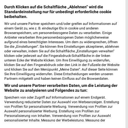
81541 München
❯
Durch Klicken auf die Schaltfläche „Ablehnen“ wird die
Heute 09:00 - 18:00 Uhr |
Geschlossen
Standardeinstellung nur für unbedingt erforderliche cookie
beibehalten.
506,38 km • Angebote: 5 Prospekte
Wir und unsere Partner speichern und/oder greifen auf Informationen auf
einem Gerät zu, wie z. B. eindeutige IDs in cookie und anderen
Browserspeichern, um personenbezogene Daten zu verarbeiten. Einige
Ernsting's family München
Anbieter verarbeiten Ihre personenbezogenen Daten möglicherweise
aufgrund eines berechtigten Interesses. Um dem zu widersprechen, öffnen
Tegernseer Landstr. 44a
Sie die „Einstellungen“. Sie können Ihre Einstellungen akzeptieren, ablehnen
81541 München
oder verwalten, indem Sie auf die Schaltfläche „Einstellungen verwalten“
❯
klicken oder jederzeit auf die Fingerabdruck-Schaltfläche in der linken
Heute 09:00 - 20:00 Uhr |
Geschlossen
unteren Ecke der Website klicken. Um Ihre Einwilligung zu widerrufen,
klicken Sie auf den Fingerabdruck oder den Link in der Fußzeile der Website
506,40 km
und klicken Sie auf den Menüpunkt „Meine Daten“. Auf dieser Seite können
Sie Ihre Einwilligung widerrufen. Diese Entscheidungen werden unseren
Partnern mitgeteilt und haben keinen Einfluss auf die Browserdaten.
Woolworth München
Wir und unsere Partner verarbeiten Daten, um die Leistung der
Website zu analysieren und Folgendes zu tun:
Tegernseer Landstr. 64
81541 München
Speichern von oder Zugriff auf Informationen auf einem Endgerät.
❯
Verwendung reduzierter Daten zur Auswahl von Werbeanzeigen. Erstellung
Heute 09:00 - 20:00 Uhr |
von Profilen für personalisierte Werbung. Verwendung von Profilen zur
Geschlossen
Auswahl personalisierter Werbung. Erstellung von Profilen zur
Personalisierung von Inhalten. Verwendung von Profilen zur Auswahl
506,49 km
personalisierter Inhalte. Messung der Werbeleistung. Messung der
Performance von Inhalten. Analyse von Zielgruppen durch Statistiken oder