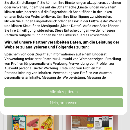
Sie die „Einstellungen“. Sie können Ihre Einstellungen akzeptieren, ablehnen
oder verwalten, indem Sie auf die Schaltfläche „Einstellungen verwalten“
klicken oder jederzeit auf die Fingerabdruck-Schaltfläche in der linken
unteren Ecke der Website klicken. Um Ihre Einwilligung zu widerrufen,
klicken Sie auf den Fingerabdruck oder den Link in der Fußzeile der Website
und klicken Sie auf den Menüpunkt „Meine Daten“. Auf dieser Seite können
Sie Ihre Einwilligung widerrufen. Diese Entscheidungen werden unseren
Partnern mitgeteilt und haben keinen Einfluss auf die Browserdaten.
Wir und unsere Partner verarbeiten Daten, um die Leistung der
1,2 km
1,2 km
Website zu analysieren und Folgendes zu tun:
Angebote ab 10.08.
Angebote ab 17.08.
Speichern von oder Zugriff auf Informationen auf einem Endgerät.
Gültig bis Sa. 15.08.
Gültig ab Mo. 17.08.
Verwendung reduzierter Daten zur Auswahl von Werbeanzeigen. Erstellung
von Profilen für personalisierte Werbung. Verwendung von Profilen zur
Auswahl personalisierter Werbung. Erstellung von Profilen zur
REWE
toom Baumarkt
Personalisierung von Inhalten. Verwendung von Profilen zur Auswahl
personalisierter Inhalte. Messung der Werbeleistung. Messung der
Performance von Inhalten. Analyse von Zielgruppen durch Statistiken oder
Kombinationen von Daten aus verschiedenen Quellen. Entwicklung und
Verbesserung der Angebote. Verwendung reduzierter Daten zur Auswahl
Alle akzeptieren
von Inhalten.
Daten können außerhalb der Europäischen Union weitergegeben und in die
Nein, anpassen
USA gesendet werden.
Ihre Einwilligung und die cookie Richtlinie gelten ausschließlich für diese
Website/App.
Partnerliste anzeigen (1 IAB-Anbieter)