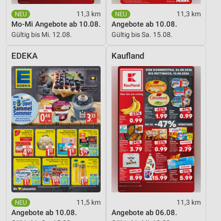
Messung der Performance von Inhalten
11,3 km
11,3 km
Analyse von Zielgruppen durch Statistiken oder
Mo-Mi Angebote ab 10.08.
Angebote ab 10.08.
Kombinationen von Daten aus verschiedenen
Gültig bis Mi. 12.08.
Gültig bis Sa. 15.08.
Quellen
EDEKA
Kaufland
Entwicklung und Verbesserung der Angebote
Verwendung reduzierter Daten zur Auswahl von
Inhalten
IAB-Besonderheiten:
Verwendung genauer Standortdaten
Geräte anhand von aktiv angeforderten
Informationen identifizieren
Nicht-IAB-Verarbeitungszwecke:
Notwendig
Performance
11,5 km
11,3 km
Angebote ab 10.08.
Angebote ab 06.08.
Funktional