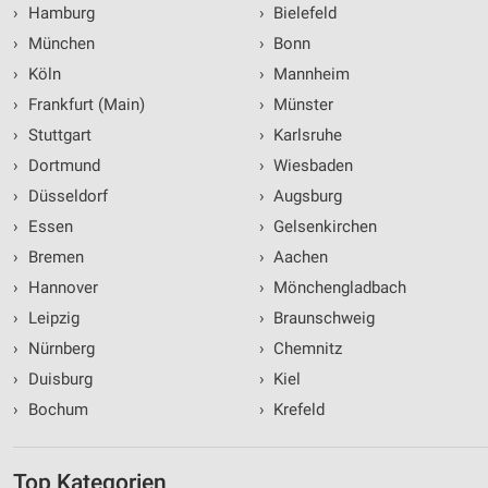
›
Hamburg
›
Bielefeld
›
München
›
Bonn
›
Köln
›
Mannheim
›
Frankfurt (Main)
›
Münster
›
Stuttgart
›
Karlsruhe
›
Dortmund
›
Wiesbaden
›
Düsseldorf
›
Augsburg
›
Essen
›
Gelsenkirchen
›
Bremen
›
Aachen
›
Hannover
›
Mönchengladbach
›
Leipzig
›
Braunschweig
›
Nürnberg
›
Chemnitz
›
Duisburg
›
Kiel
›
Bochum
›
Krefeld
Top Kategorien