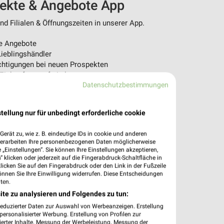
pekte & Angebote App
d Filialen & Öffnungszeiten in unserer App.
e Angebote
ieblingshändler
htigungen bei neuen Prospekten
 Einkauf stressfrei planen
Datenschutzbestimmungen
 App jetzt laden oder QR-Code scannen.
tellung nur für unbedingt erforderliche cookie
erät zu, wie z. B. eindeutige IDs in cookie und anderen
verarbeiten Ihre personenbezogenen Daten möglicherweise
„Einstellungen“. Sie können Ihre Einstellungen akzeptieren,
 klicken oder jederzeit auf die Fingerabdruck-Schaltfläche in
klicken Sie auf den Fingerabdruck oder den Link in der Fußzeile
önnen Sie Ihre Einwilligung widerrufen. Diese Entscheidungen
ten.
ite zu analysieren und Folgendes zu tun:
reduzierter Daten zur Auswahl von Werbeanzeigen. Erstellung
ersonalisierter Werbung. Erstellung von Profilen zur
ierter Inhalte. Messung der Werbeleistung. Messung der