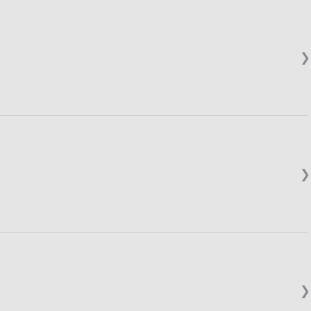
❯
❯
❯