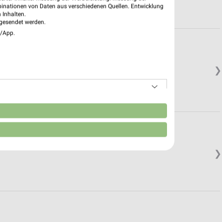
binationen von Daten aus verschiedenen Quellen. Entwicklung
 Inhalten.
gesendet werden.
e/App.
❯
n
❯