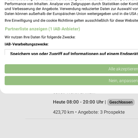
Performance von Inhalten. Analyse von Zielgruppen durch Statistiken oder Kom
und Verbesserung der Angebote. Verwendung reduzierter Daten zur Auswahl von
Daten können außerhalb der Europäischen Union weitergegeben und in die USA 
Ihre Einwilligung und die cookie Richtlinie gelten ausschließlich für diese Websit
Ernsting's family Miltenberg
Partnerliste anzeigen (1 IAB-Anbieter)
Hauptstr. 95
Wir nutzen Ihre Daten für folgende Zwecke:
63897 Miltenberg
IAB-Verarbeitungszwecke:
Heute 09:00 - 18:00 Uhr |
Geschlossen
Speichern von oder Zugriff auf Informationen auf einem Endgerät
426,69 km
Verwendung reduzierter Daten zur Auswahl von Werbeanzeigen
Alle akzeptiere
Rossmann Wörth a. Main
Erstellung von Profilen für personalisierte Werbung
Nein, anpassen
Presentstr. 5
Verwendung von Profilen zur Auswahl personalisierter Werbung
63939 Wörth a. Main
Heute 08:00 - 20:00 Uhr |
Geschlossen
Erstellung von Profilen zur Personalisierung von Inhalten
423,70 km • Angebote: 3 Prospekte
Verwendung von Profilen zur Auswahl personalisierter Inhalte
Messung der Werbeleistung