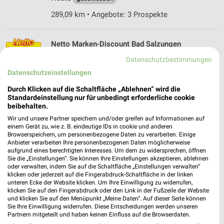
289,09 km • Angebote: 3 Prospekte
Netto Marken-Discount Bad Salzungen
Heinrich-Heine-Straße 40
Datenschutzbestimmungen
36433 Bad Salzungen
❯
Datenschutzeinstellungen
Heute
geschlossen
Durch Klicken auf die Schaltfläche „Ablehnen“ wird die
Standardeinstellung nur für unbedingt erforderliche cookie
288,85 km • Angebote: 3 Prospekte
beibehalten.
Wir und unsere Partner speichern und/oder greifen auf Informationen auf
einem Gerät zu, wie z. B. eindeutige IDs in cookie und anderen
Lidl Bad Salzungen
Browserspeichern, um personenbezogene Daten zu verarbeiten. Einige
Rhönstraße 25
Anbieter verarbeiten Ihre personenbezogenen Daten möglicherweise
36433 Bad Salzungen
aufgrund eines berechtigten Interesses. Um dem zu widersprechen, öffnen
❯
Sie die „Einstellungen“. Sie können Ihre Einstellungen akzeptieren, ablehnen
Heute
geschlossen
oder verwalten, indem Sie auf die Schaltfläche „Einstellungen verwalten“
klicken oder jederzeit auf die Fingerabdruck-Schaltfläche in der linken
290,08 km • Angebote: 3 Prospekte
unteren Ecke der Website klicken. Um Ihre Einwilligung zu widerrufen,
klicken Sie auf den Fingerabdruck oder den Link in der Fußzeile der Website
und klicken Sie auf den Menüpunkt „Meine Daten“. Auf dieser Seite können
Sie Ihre Einwilligung widerrufen. Diese Entscheidungen werden unseren
ALDI Nord Bad Salzungen
Partnern mitgeteilt und haben keinen Einfluss auf die Browserdaten.
Clara-Zetkin-Straße 9