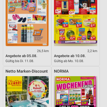
Verwendung reduzierter Daten zur Auswahl von
Inhalten
IAB-Besonderheiten:
Verwendung genauer Standortdaten
Geräte anhand von aktiv angeforderten
Informationen identifizieren
Nicht-IAB-Verarbeitungszwecke:
26,5 km
2,2 km
Notwendig
Angebote ab 05.08.
Angebote ab 10.08.
Gültig bis Di. 11.08.
Gültig ab Mo. 10.08.
Performance
Netto Marken-Discount
NORMA
Funktional
Werbung