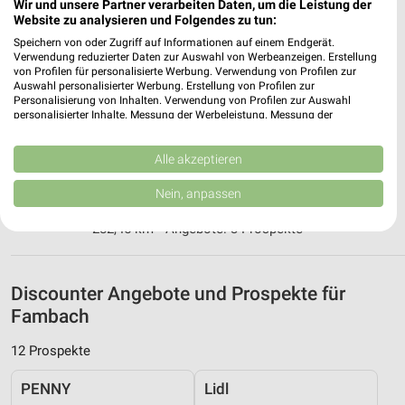
Wir und unsere Partner verarbeiten Daten, um die Leistung der
36433 Bad Salzungen
Website zu analysieren und Folgendes zu tun:
❯
Speichern von oder Zugriff auf Informationen auf einem Endgerät.
Heute
geschlossen
Verwendung reduzierter Daten zur Auswahl von Werbeanzeigen. Erstellung
von Profilen für personalisierte Werbung. Verwendung von Profilen zur
290,38 km • Angebote: 3 Prospekte
Auswahl personalisierter Werbung. Erstellung von Profilen zur
Personalisierung von Inhalten. Verwendung von Profilen zur Auswahl
personalisierter Inhalte. Messung der Werbeleistung. Messung der
ALDI Nord Steinbach-Hallenberg
Performance von Inhalten. Analyse von Zielgruppen durch Statistiken oder
Kombinationen von Daten aus verschiedenen Quellen. Entwicklung und
Bahnhofstraße 16
Verbesserung der Angebote. Verwendung reduzierter Daten zur Auswahl
Alle akzeptieren
98587 Steinbach-Hallenberg
von Inhalten.
❯
Daten können außerhalb der Europäischen Union weitergegeben und in die
Nein, anpassen
Heute
geschlossen
USA gesendet werden.
Ihre Einwilligung und die cookie Richtlinie gelten ausschließlich für diese
282,45 km • Angebote: 3 Prospekte
Website/App.
Partnerliste anzeigen (1 IAB-Anbieter)
Wir nutzen Ihre Daten für folgende Zwecke:
Discounter Angebote und Prospekte für
IAB-Verarbeitungszwecke:
Fambach
Speichern von oder Zugriff auf Informationen
auf einem Endgerät
12 Prospekte
Verwendung reduzierter Daten zur Auswahl von
PENNY
Lidl
Werbeanzeigen