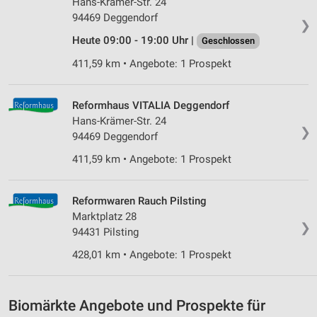
Hans-Krämer-Str. 24
94469 Deggendorf
Messung der Werbeleistung
❯
Heute 09:00 - 19:00 Uhr |
Geschlossen
Messung der Performance von Inhalten
411,59 km • Angebote: 1 Prospekt
Analyse von Zielgruppen durch Statistiken oder
Kombinationen von Daten aus verschiedenen
Quellen
Reformhaus VITALIA Deggendorf
Hans-Krämer-Str. 24
❯
Entwicklung und Verbesserung der Angebote
94469 Deggendorf
411,59 km • Angebote: 1 Prospekt
Verwendung reduzierter Daten zur Auswahl von
Inhalten
IAB-Besonderheiten:
Reformwaren Rauch Pilsting
Marktplatz 28
Verwendung genauer Standortdaten
❯
94431 Pilsting
Geräte anhand von aktiv angeforderten
428,01 km • Angebote: 1 Prospekt
Informationen identifizieren
Nicht-IAB-Verarbeitungszwecke:
Biomärkte Angebote und Prospekte für
Notwendig