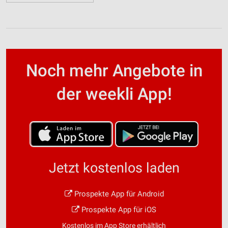
Noch mehr Angebote in
der weekli App!
Jetzt kostenlos laden
Prospekte App für Android
Prospekte App für iOS
Kostenlos im App Store erhältlich