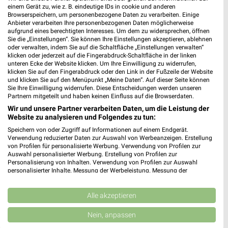
Heute 08:00 - 20:00 Uhr |
Geschlossen
einem Gerät zu, wie z. B. eindeutige IDs in cookie und anderen
Browserspeichern, um personenbezogene Daten zu verarbeiten. Einige
400,79 km • Angebote: 1 Prospekt
Anbieter verarbeiten Ihre personenbezogenen Daten möglicherweise
aufgrund eines berechtigten Interesses. Um dem zu widersprechen, öffnen
Sie die „Einstellungen“. Sie können Ihre Einstellungen akzeptieren, ablehnen
oder verwalten, indem Sie auf die Schaltfläche „Einstellungen verwalten“
Denns BioMarkt Regensburg
klicken oder jederzeit auf die Fingerabdruck-Schaltfläche in der linken
Franz-von-Taxis-Ring 51
unteren Ecke der Website klicken. Um Ihre Einwilligung zu widerrufen,
klicken Sie auf den Fingerabdruck oder den Link in der Fußzeile der Website
93049 Regensburg
❯
und klicken Sie auf den Menüpunkt „Meine Daten“. Auf dieser Seite können
Sie Ihre Einwilligung widerrufen. Diese Entscheidungen werden unseren
Heute 08:00 - 19:00 Uhr |
Geschlossen
Partnern mitgeteilt und haben keinen Einfluss auf die Browserdaten.
401,33 km • Angebote: 1 Prospekt
Wir und unsere Partner verarbeiten Daten, um die Leistung der
Website zu analysieren und Folgendes zu tun:
Speichern von oder Zugriff auf Informationen auf einem Endgerät.
Denns BioMarkt Schwandorf
Verwendung reduzierter Daten zur Auswahl von Werbeanzeigen. Erstellung
von Profilen für personalisierte Werbung. Verwendung von Profilen zur
Regensburger Str. 65
Auswahl personalisierter Werbung. Erstellung von Profilen zur
92421 Schwandorf
Personalisierung von Inhalten. Verwendung von Profilen zur Auswahl
❯
personalisierter Inhalte. Messung der Werbeleistung. Messung der
Heute 08:00 - 20:00 Uhr |
Geschlossen
Performance von Inhalten. Analyse von Zielgruppen durch Statistiken oder
Kombinationen von Daten aus verschiedenen Quellen. Entwicklung und
368,04 km • Angebote: 1 Prospekt
Verbesserung der Angebote. Verwendung reduzierter Daten zur Auswahl
Alle akzeptieren
von Inhalten.
Daten können außerhalb der Europäischen Union weitergegeben und in die
Nein, anpassen
USA gesendet werden.
Haus der Gesundheit Zwick Schwandorf