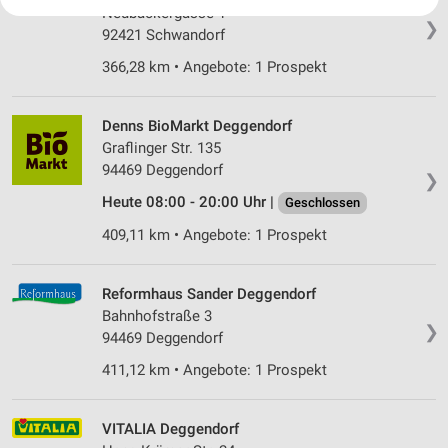
Ihre Einwilligung und die cookie Richtlinie gelten ausschließlich für diese
Neubäckergasse 1
Website/App.
❯
92421 Schwandorf
Partnerliste anzeigen (1 IAB-Anbieter)
366,28 km • Angebote: 1 Prospekt
Wir nutzen Ihre Daten für folgende Zwecke:
IAB-Verarbeitungszwecke:
Denns BioMarkt Deggendorf
Speichern von oder Zugriff auf Informationen
auf einem Endgerät
Graflinger Str. 135
94469 Deggendorf
❯
Verwendung reduzierter Daten zur Auswahl von
Heute 08:00 - 20:00 Uhr |
Werbeanzeigen
Geschlossen
409,11 km • Angebote: 1 Prospekt
Erstellung von Profilen für personalisierte
Werbung
Reformhaus Sander Deggendorf
Verwendung von Profilen zur Auswahl
Bahnhofstraße 3
personalisierter Werbung
❯
94469 Deggendorf
Erstellung von Profilen zur Personalisierung
411,12 km • Angebote: 1 Prospekt
von Inhalten
Verwendung von Profilen zur Auswahl
VITALIA Deggendorf
personalisierter Inhalte