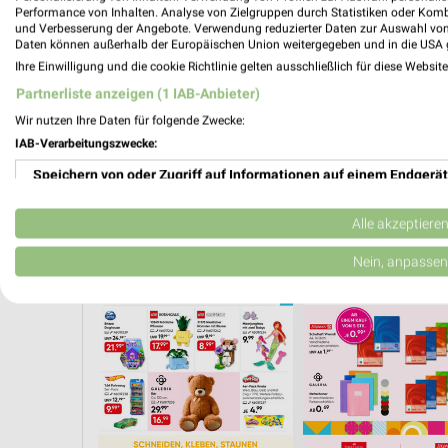
Performance von Inhalten. Analyse von Zielgruppen durch Statistiken oder Kom
und Verbesserung der Angebote. Verwendung reduzierter Daten zur Auswahl von
Daten können außerhalb der Europäischen Union weitergegeben und in die USA 
Ihre Einwilligung und die cookie Richtlinie gelten ausschließlich für diese Websit
Partnerliste anzeigen (1 IAB-Anbieter)
Wir nutzen Ihre Daten für folgende Zwecke:
IAB-Verarbeitungszwecke:
Speichern von oder Zugriff auf Informationen auf einem Endgerät
Verwendung reduzierter Daten zur Auswahl von Werbeanzeigen
Alle akzeptiere
SCHULANFANG
MODETRENDS
SCHULE
Erstellung von Profilen für personalisierte Werbung
Nein, anpassen
Verwendung von Profilen zur Auswahl personalisierter Werbung
Erstellung von Profilen zur Personalisierung von Inhalten
Verwendung von Profilen zur Auswahl personalisierter Inhalte
Messung der Werbeleistung