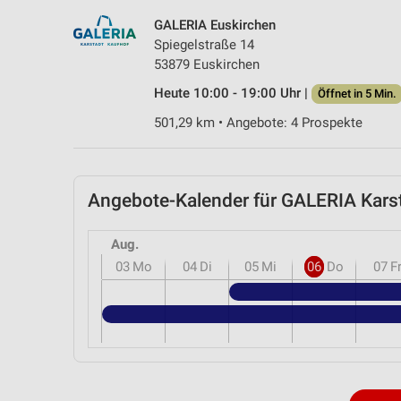
GALERIA Euskirchen
Spiegelstraße 14
53879 Euskirchen
Heute 10:00 - 19:00 Uhr |
Öffnet in 5 Min.
501,29 km • Angebote: 4 Prospekte
Angebote-Kalender für GALERIA Kars
Aug.
03
Mo
04
Di
05
Mi
06
Do
07
F