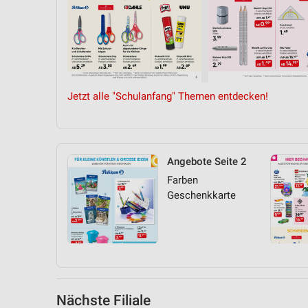
Messung der Performance von Inhalten
Analyse von Zielgruppen durch Statistiken oder Kombinationen 
Quellen
Entwicklung und Verbesserung der Angebote
Jetzt alle "Schulanfang" Themen entdecken!
Verwendung reduzierter Daten zur Auswahl von Inhalten
IAB-Besonderheiten:
Verwendung genauer Standortdaten
Angebote Seite 2
Geräte anhand von aktiv angeforderten Informationen identifizie
Farben
Geschenkkarte
Nicht-IAB-Verarbeitungszwecke:
Notwendig
Performance
Funktional
Nächste Filiale
Werbung