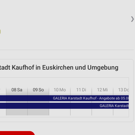
❯
tadt Kaufhof in Euskirchen und Umgebung
r
08
Sa
09
So
10
Mo
11
Di
12
Mi
13
Do
GALERIA Karstadt Kaufhof - Angebote ab 05.08.
GALERIA Karstadt Kau