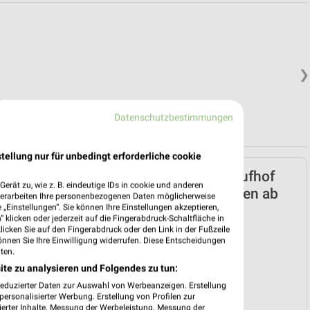
❯
Datenschutzbestimmungen
tellung nur für unbedingt erforderliche cookie
GALERIA Karstadt Kaufhof
erät zu, wie z. B. eindeutige IDs in cookie und anderen
Prospekt für Euskirchen ab
verarbeiten Ihre personenbezogenen Daten möglicherweise
„Einstellungen“. Sie können Ihre Einstellungen akzeptieren,
Mo. den 06.07.
 klicken oder jederzeit auf die Fingerabdruck-Schaltfläche in
klicken Sie auf den Fingerabdruck oder den Link in der Fußzeile
Back to School
önnen Sie Ihre Einwilligung widerrufen. Diese Entscheidungen
Gültig von 06. Jul. bis 30. Sep.
ten.
ite zu analysieren und Folgendes zu tun:
📅
Kalendereintrag erstellen
reduzierter Daten zur Auswahl von Werbeanzeigen. Erstellung
❯
ersonalisierter Werbung. Erstellung von Profilen zur
ierter Inhalte. Messung der Werbeleistung. Messung der