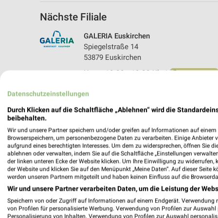
Nächste Filiale
GALERIA Euskirchen
Spiegelstraße 14
53879 Euskirchen
Heute 10:00 - 19:00 Uhr |
Öffnet in 5 Min.
501,29 km • Angebote: 4 Prospekte
Datenschutzeinstellungen
Durch Klicken auf die Schaltfläche „Ablehnen“ wird die Standardeins
beibehalten.
Wir und unsere Partner speichern und/oder greifen auf Informationen auf einem G
Browserspeichern, um personenbezogene Daten zu verarbeiten. Einige Anbieter 
aufgrund eines berechtigten Interesses. Um dem zu widersprechen, öffnen Sie die 
ablehnen oder verwalten, indem Sie auf die Schaltfläche „Einstellungen verwalten“
der linken unteren Ecke der Website klicken. Um Ihre Einwilligung zu widerrufen, 
der Website und klicken Sie auf den Menüpunkt „Meine Daten“. Auf dieser Seite k
werden unseren Partnern mitgeteilt und haben keinen Einfluss auf die Browserda
Wir und unsere Partner verarbeiten Daten, um die Leistung der Webs
Speichern von oder Zugriff auf Informationen auf einem Endgerät. Verwendung 
von Profilen für personalisierte Werbung. Verwendung von Profilen zur Auswahl p
Personalisierung von Inhalten. Verwendung von Profilen zur Auswahl personalis