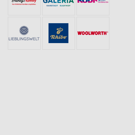
GESCHENKIDEEN FÜR IHN
MODETRENDS
SCHULANFANG