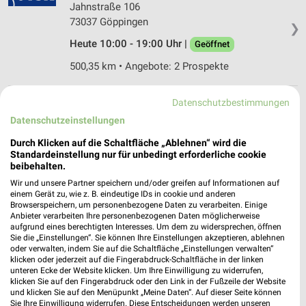
Jahnstraße 106
73037 Göppingen
❯
Heute 10:00 - 19:00 Uhr |
Geöffnet
500,35 km • Angebote: 2 Prospekte
Datenschutzbestimmungen
JYSK Pfullingen
Datenschutzeinstellungen
Daimler Straße 3
72793 Pfullingen
❯
Durch Klicken auf die Schaltfläche „Ablehnen“ wird die
Standardeinstellung nur für unbedingt erforderliche cookie
Heute 10:00 - 19:00 Uhr |
Geöffnet
beibehalten.
537,65 km • Angebote: 2 Prospekte
Wir und unsere Partner speichern und/oder greifen auf Informationen auf
einem Gerät zu, wie z. B. eindeutige IDs in cookie und anderen
Browserspeichern, um personenbezogene Daten zu verarbeiten. Einige
Anbieter verarbeiten Ihre personenbezogenen Daten möglicherweise
JYSK Tübingen
aufgrund eines berechtigten Interesses. Um dem zu widersprechen, öffnen
Rosentalstraße 4
Sie die „Einstellungen“. Sie können Ihre Einstellungen akzeptieren, ablehnen
oder verwalten, indem Sie auf die Schaltfläche „Einstellungen verwalten“
72070 Tübingen
❯
klicken oder jederzeit auf die Fingerabdruck-Schaltfläche in der linken
unteren Ecke der Website klicken. Um Ihre Einwilligung zu widerrufen,
Heute 10:00 - 19:00 Uhr |
Geöffnet
klicken Sie auf den Fingerabdruck oder den Link in der Fußzeile der Website
und klicken Sie auf den Menüpunkt „Meine Daten“. Auf dieser Seite können
541,17 km • Angebote: 2 Prospekte
Sie Ihre Einwilligung widerrufen. Diese Entscheidungen werden unseren