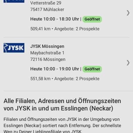
Entwicklung und Verbesserung der Angebote
Vetterstraße 29
75417 Mühlacker
❯
Verwendung reduzierter Daten zur Auswahl von
Heute 10:00 - 18:30 Uhr |
Geöffnet
Inhalten
509,41 km • Angebote: 2 Prospekte
IAB-Besonderheiten:
Verwendung genauer Standortdaten
JYSK Mössingen
Geräte anhand von aktiv angeforderten
Maybachstraße 1
Informationen identifizieren
72116 Mössingen
❯
Nicht-IAB-Verarbeitungszwecke:
Heute 10:00 - 19:00 Uhr |
Geöffnet
Notwendig
551,58 km • Angebote: 2 Prospekte
Performance
Funktional
Alle Filialen, Adressen und Öffnungszeiten
von JYSK in und um Esslingen (Neckar)
Werbung
Filialen und Öffnungszeiten von JYSK in der Umgebung von
Esslingen (Neckar) sortiert nach Entfernung. Der schnellste
Weg zu Deiner Lieblingsfiliale von JYSK.