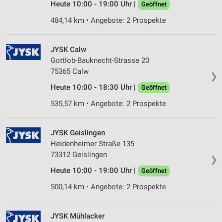
Heute 10:00 - 19:00 Uhr |
Geöffnet
Verwendung reduzierter Daten zur Auswahl von
Werbeanzeigen
484,14 km • Angebote: 2 Prospekte
Erstellung von Profilen für personalisierte
Werbung
JYSK Calw
Gottlob-Bauknecht-Strasse 20
Verwendung von Profilen zur Auswahl
personalisierter Werbung
75365 Calw
❯
Heute 10:00 - 18:30 Uhr |
Geöffnet
Erstellung von Profilen zur Personalisierung
von Inhalten
535,57 km • Angebote: 2 Prospekte
Verwendung von Profilen zur Auswahl
personalisierter Inhalte
JYSK Geislingen
Heidenheimer Straße 135
Messung der Werbeleistung
73312 Geislingen
❯
Messung der Performance von Inhalten
Heute 10:00 - 19:00 Uhr |
Geöffnet
500,14 km • Angebote: 2 Prospekte
Analyse von Zielgruppen durch Statistiken oder
Kombinationen von Daten aus verschiedenen
Quellen
JYSK Mühlacker