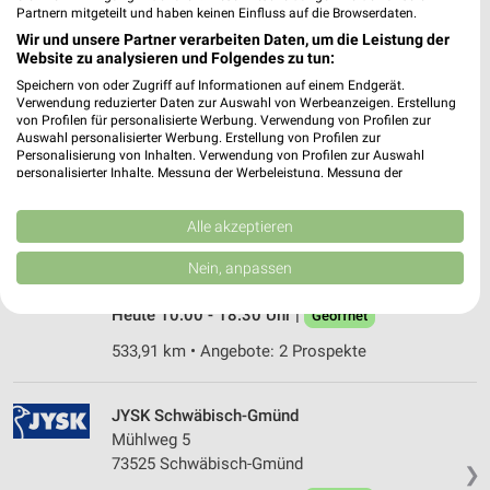
Partnern mitgeteilt und haben keinen Einfluss auf die Browserdaten.
Wir und unsere Partner verarbeiten Daten, um die Leistung der
JYSK Weil der Stadt
Website zu analysieren und Folgendes zu tun:
Josef-Beyerle-Str. 8
Speichern von oder Zugriff auf Informationen auf einem Endgerät.
71263 Weil der Stadt
Verwendung reduzierter Daten zur Auswahl von Werbeanzeigen. Erstellung
❯
von Profilen für personalisierte Werbung. Verwendung von Profilen zur
Heute 10:00 - 18:30 Uhr |
Geöffnet
Auswahl personalisierter Werbung. Erstellung von Profilen zur
Personalisierung von Inhalten. Verwendung von Profilen zur Auswahl
526,51 km • Angebote: 2 Prospekte
personalisierter Inhalte. Messung der Werbeleistung. Messung der
Performance von Inhalten. Analyse von Zielgruppen durch Statistiken oder
Kombinationen von Daten aus verschiedenen Quellen. Entwicklung und
Verbesserung der Angebote. Verwendung reduzierter Daten zur Auswahl
Alle akzeptieren
JYSK Münsingen
von Inhalten.
Lichtensteinstraße 32
Daten können außerhalb der Europäischen Union weitergegeben und in die
Nein, anpassen
72525 Münsingen
USA gesendet werden.
❯
Ihre Einwilligung und die cookie Richtlinie gelten ausschließlich für diese
Heute 10:00 - 18:30 Uhr |
Geöffnet
Website/App.
Partnerliste anzeigen (1 IAB-Anbieter)
533,91 km • Angebote: 2 Prospekte
Wir nutzen Ihre Daten für folgende Zwecke:
IAB-Verarbeitungszwecke:
JYSK Schwäbisch-Gmünd
Speichern von oder Zugriff auf Informationen
Mühlweg 5
auf einem Endgerät
73525 Schwäbisch-Gmünd
❯