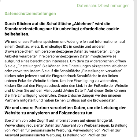
Datenschutzbestimmungen
Datenschutzeinstellungen
Durch Klicken auf die Schaltfläche „Ablehnen“ wird die
Standardeinstellung nur für unbedingt erforderliche cookie
beibehalten.
Wir und unsere Partner speichern und/oder greifen auf Informationen auf
22,5 km
0,2 km
einem Gerät zu, wie z. B. eindeutige IDs in cookie und anderen
Browserspeichern, um personenbezogene Daten zu verarbeiten. Einige
Bestes Fleisch
Angebote ab 03.08.
Anbieter verarbeiten Ihre personenbezogenen Daten möglicherweise
Gültig bis Mo. 31.08.
Noch morgen gültig
aufgrund eines berechtigten Interesses. Um dem zu widersprechen, öffnen
Sie die „Einstellungen“. Sie können Ihre Einstellungen akzeptieren, ablehnen
oder verwalten, indem Sie auf die Schaltfläche „Einstellungen verwalten“
Mix Markt
Kaufland
klicken oder jederzeit auf die Fingerabdruck-Schaltfläche in der linken
unteren Ecke der Website klicken. Um Ihre Einwilligung zu widerrufen,
klicken Sie auf den Fingerabdruck oder den Link in der Fußzeile der Website
und klicken Sie auf den Menüpunkt „Meine Daten“. Auf dieser Seite können
Sie Ihre Einwilligung widerrufen. Diese Entscheidungen werden unseren
Partnern mitgeteilt und haben keinen Einfluss auf die Browserdaten.
Wir und unsere Partner verarbeiten Daten, um die Leistung der
Website zu analysieren und Folgendes zu tun:
Speichern von oder Zugriff auf Informationen auf einem Endgerät.
Verwendung reduzierter Daten zur Auswahl von Werbeanzeigen. Erstellung
von Profilen für personalisierte Werbung. Verwendung von Profilen zur
Auswahl personalisierter Werbung. Erstellung von Profilen zur