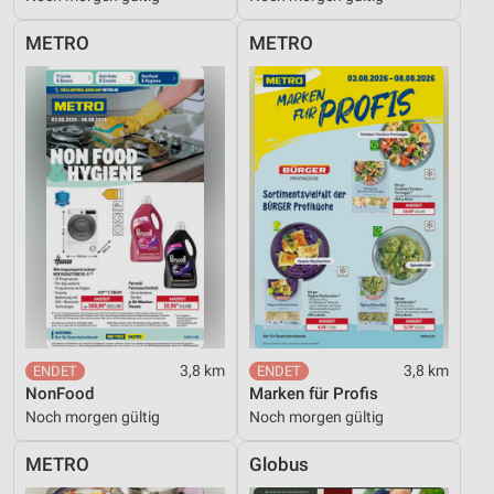
METRO
METRO
Geräte anhand von aktiv angeforderten
Informationen identifizieren
Nicht-IAB-Verarbeitungszwecke:
Notwendig
Performance
Funktional
Werbung
3,8 km
3,8 km
NonFood
Marken für Profis
Noch morgen gültig
Noch morgen gültig
METRO
Globus