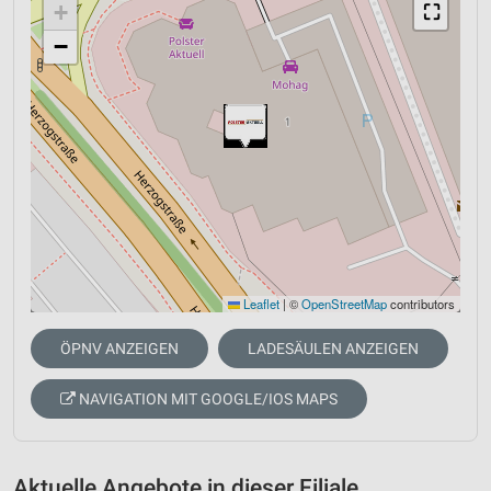
+
⛶
−
Leaflet
|
©
OpenStreetMap
contributors
ÖPNV ANZEIGEN
LADESÄULEN ANZEIGEN
NAVIGATION MIT GOOGLE/IOS MAPS
Aktuelle Angebote in dieser Filiale