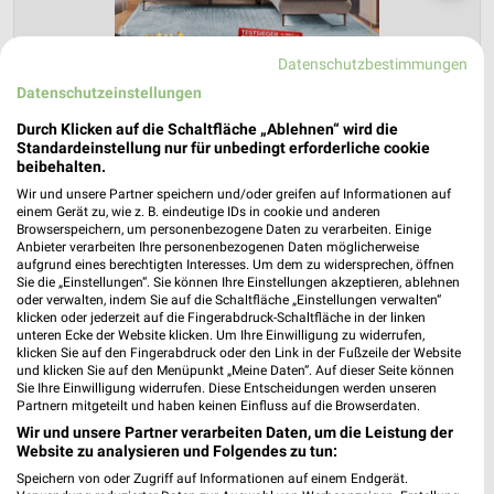
Datenschutzbestimmungen
Datenschutzeinstellungen
Durch Klicken auf die Schaltfläche „Ablehnen“ wird die
Standardeinstellung nur für unbedingt erforderliche cookie
beibehalten.
Wir und unsere Partner speichern und/oder greifen auf Informationen auf
Polster Aktuell Prospekt für Essen ab Di.
einem Gerät zu, wie z. B. eindeutige IDs in cookie und anderen
Browserspeichern, um personenbezogene Daten zu verarbeiten. Einige
den 04.08.
Anbieter verarbeiten Ihre personenbezogenen Daten möglicherweise
aufgrund eines berechtigten Interesses. Um dem zu widersprechen, öffnen
Testsieger Komfort
Sie die „Einstellungen“. Sie können Ihre Einstellungen akzeptieren, ablehnen
Gültig von 04. Aug. bis 01. Sep.
oder verwalten, indem Sie auf die Schaltfläche „Einstellungen verwalten“
klicken oder jederzeit auf die Fingerabdruck-Schaltfläche in der linken
unteren Ecke der Website klicken. Um Ihre Einwilligung zu widerrufen,
📅
Kalendereintrag erstellen
klicken Sie auf den Fingerabdruck oder den Link in der Fußzeile der Website
und klicken Sie auf den Menüpunkt „Meine Daten“. Auf dieser Seite können
Sie Ihre Einwilligung widerrufen. Diese Entscheidungen werden unseren
PROSPEKT BLÄTTERN
Partnern mitgeteilt und haben keinen Einfluss auf die Browserdaten.
Wir und unsere Partner verarbeiten Daten, um die Leistung der
Website zu analysieren und Folgendes zu tun:
Speichern von oder Zugriff auf Informationen auf einem Endgerät.
MEHR PROSPEKTE