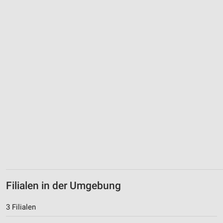
Verwendung von Profilen zur Auswahl
personalisierter Werbung
Erstellung von Profilen zur Personalisierung
von Inhalten
Verwendung von Profilen zur Auswahl
personalisierter Inhalte
Messung der Werbeleistung
Messung der Performance von Inhalten
Analyse von Zielgruppen durch Statistiken oder
Kombinationen von Daten aus verschiedenen
Quellen
Entwicklung und Verbesserung der Angebote
Filialen in der Umgebung
Verwendung reduzierter Daten zur Auswahl von
3 Filialen
Inhalten