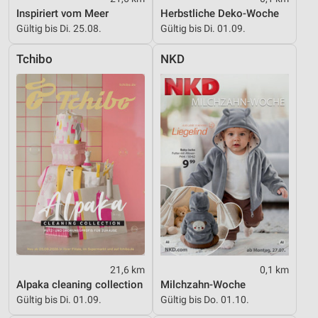
Inspiriert vom Meer
Herbstliche Deko-Woche
IAB-Besonderheiten:
Gültig bis Di. 25.08.
Gültig bis Di. 01.09.
Verwendung genauer Standortdaten
Tchibo
NKD
Geräte anhand von aktiv angeforderten
Informationen identifizieren
Nicht-IAB-Verarbeitungszwecke:
Notwendig
Performance
Funktional
Werbung
21,6 km
0,1 km
Alpaka cleaning collection
Milchzahn-Woche
Gültig bis Di. 01.09.
Gültig bis Do. 01.10.