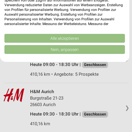
Speichern von oder Zugriff auf Informationen auf einem Endgerät.
Verwendung reduzierter Daten zur Auswahl von Werbeanzeigen. Erstellung
26603 Aurich
❯
von Profilen für personalisierte Werbung. Verwendung von Profilen zur
Auswahl personalisierter Werbung. Erstellung von Profilen zur
Heute 09:30 - 18:30 Uhr |
Geschlossen
Personalisierung von Inhalten. Verwendung von Profilen zur Auswahl
personalisierter Inhalte. Messung der Werbeleistung. Messung der
410,11 km
Performance von Inhalten. Analyse von Zielgruppen durch Statistiken oder
Kombinationen von Daten aus verschiedenen Quellen. Entwicklung und
Verbesserung der Angebote. Verwendung reduzierter Daten zur Auswahl
Alle akzeptieren
Tchibo Filiale Aurich
von Inhalten.
Daten können außerhalb der Europäischen Union weitergegeben und in die
Burgstraße 21-23
Nein, anpassen
USA gesendet werden.
26603 Aurich
❯
Ihre Einwilligung und die cookie Richtlinie gelten ausschließlich für diese
Website/App.
Heute 09:00 - 18:30 Uhr |
Geschlossen
Partnerliste anzeigen (1 IAB-Anbieter)
410,16 km • Angebote: 5 Prospekte
Wir nutzen Ihre Daten für folgende Zwecke:
IAB-Verarbeitungszwecke:
H&M Aurich
Speichern von oder Zugriff auf Informationen
Burgstraße 21-23
auf einem Endgerät
26603 Aurich
❯
Verwendung reduzierter Daten zur Auswahl von
Heute 09:30 - 18:30 Uhr |
Geschlossen
Werbeanzeigen
410,16 km
Erstellung von Profilen für personalisierte