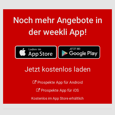
Noch mehr Angebote in
der weekli App!
Jetzt kostenlos laden
Prospekte App für Android
Prospekte App für iOS
Kostenlos im App Store erhältlich