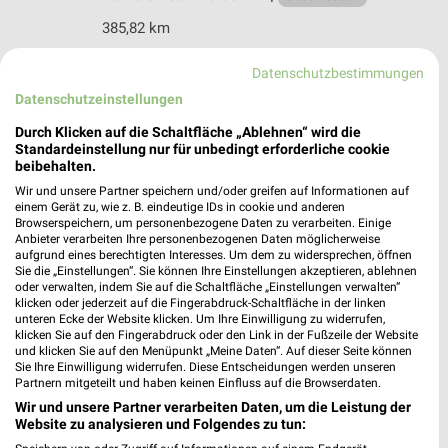
385,82 km
Datenschutzbestimmungen
NKD Jever
Datenschutzeinstellungen
Alter Markt 15
26441 Jever
Durch Klicken auf die Schaltfläche „Ablehnen“ wird die
❯
Standardeinstellung nur für unbedingt erforderliche cookie
Heute 09:00 - 18:30 Uhr |
Geschlossen
beibehalten.
Wir und unsere Partner speichern und/oder greifen auf Informationen auf
385,79 km • Angebote: 2 Prospekte
einem Gerät zu, wie z. B. eindeutige IDs in cookie und anderen
Browserspeichern, um personenbezogene Daten zu verarbeiten. Einige
Anbieter verarbeiten Ihre personenbezogenen Daten möglicherweise
KiK Aurich Innenstadt
aufgrund eines berechtigten Interesses. Um dem zu widersprechen, öffnen
Sie die „Einstellungen“. Sie können Ihre Einstellungen akzeptieren, ablehnen
Osterstraße 28-30
oder verwalten, indem Sie auf die Schaltfläche „Einstellungen verwalten“
26603 Aurich Innenstadt
klicken oder jederzeit auf die Fingerabdruck-Schaltfläche in der linken
❯
unteren Ecke der Website klicken. Um Ihre Einwilligung zu widerrufen,
Heute 09:00 - 19:00 Uhr |
Schließt in 7 Min.
klicken Sie auf den Fingerabdruck oder den Link in der Fußzeile der Website
und klicken Sie auf den Menüpunkt „Meine Daten“. Auf dieser Seite können
409,90 km • Angebote: 1 Prospekt
Sie Ihre Einwilligung widerrufen. Diese Entscheidungen werden unseren
Partnern mitgeteilt und haben keinen Einfluss auf die Browserdaten.
Wir und unsere Partner verarbeiten Daten, um die Leistung der
Silomon Aurich
Website zu analysieren und Folgendes zu tun:
Burgstraße 2-8