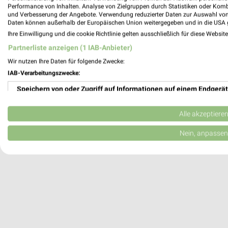
Performance von Inhalten. Analyse von Zielgruppen durch Statistiken oder Kom
Herzogenrath, Deutschland
und Verbesserung der Angebote. Verwendung reduzierter Daten zur Auswahl von
Daten können außerhalb der Europäischen Union weitergegeben und in die USA 
Ihre Einwilligung und die cookie Richtlinie gelten ausschließlich für diese Websit
538,54 km
Partnerliste anzeigen (1 IAB-Anbieter)
Wir nutzen Ihre Daten für folgende Zwecke:
IAB-Verarbeitungszwecke:
Speichern von oder Zugriff auf Informationen auf einem Endgerät
Verwendung reduzierter Daten zur Auswahl von Werbeanzeigen
Alle akzeptiere
Erstellung von Profilen für personalisierte Werbung
Nein, anpassen
Verwendung von Profilen zur Auswahl personalisierter Werbung
Erstellung von Profilen zur Personalisierung von Inhalten
Verwendung von Profilen zur Auswahl personalisierter Inhalte
Messung der Werbeleistung