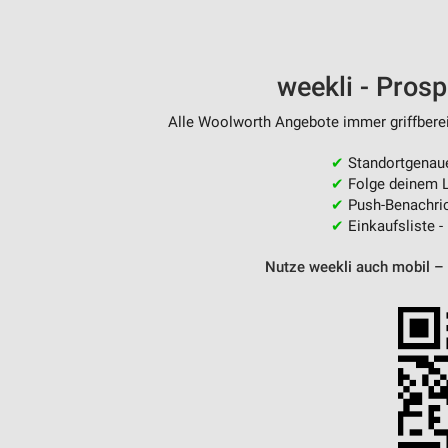
weekli - Pros
Alle Woolworth Angebote immer griffberei
✔
Standortgenau
✔
Folge deinem L
✔
Push-Benachric
✔
Einkaufsliste -
Nutze weekli auch mobil –