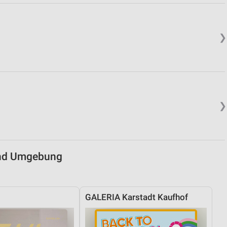
von Daten aus verschiedenen
❯
❯
ren
und Umgebung
GALERIA Karstadt Kaufhof