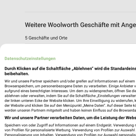
Weitere Woolworth Geschäfte mit Ange
5 Geschäfte und Orte
Woolworth Angebote in Niederzier
Datenschutzeinstellungen
Niederzier, Deutschland
Durch Klicken auf die Schaltfläche „Ablehnen“ wird die Standardeins
beibehalten.
514,09 km
Wir und unsere Partner speichern und/oder greifen auf Informationen auf einem G
Browserspeichern, um personenbezogene Daten zu verarbeiten. Einige Anbieter 
aufgrund eines berechtigten Interesses. Um dem zu widersprechen, öffnen Sie die 
Woolworth Angebote in Aachen
ablehnen oder verwalten, indem Sie auf die Schaltfläche „Einstellungen verwalten“
Aachen, Deutschland
der linken unteren Ecke der Website klicken. Um Ihre Einwilligung zu widerrufen, 
der Website und klicken Sie auf den Menüpunkt „Meine Daten“. Auf dieser Seite k
werden unseren Partnern mitgeteilt und haben keinen Einfluss auf die Browserda
540,26 km
Wir und unsere Partner verarbeiten Daten, um die Leistung der Webs
Speichern von oder Zugriff auf Informationen auf einem Endgerät. Verwendung 
von Profilen für personalisierte Werbung. Verwendung von Profilen zur Auswahl p
Woolworth Angebote in Herzogenrath
Personalisierung von Inhalten. Verwendung von Profilen zur Auswahl personalis