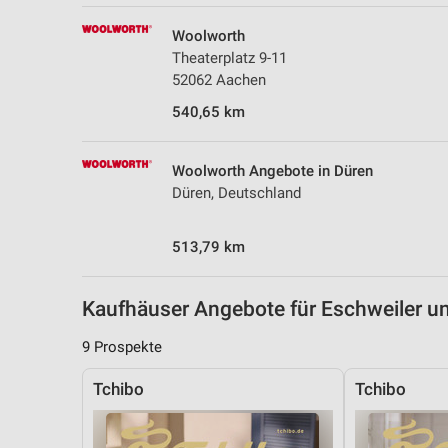
Messung der Performance von Inhalten
Woolworth
Analyse von Zielgruppen durch Statistiken oder Kombinationen 
Theaterplatz 9-11
Quellen
52062 Aachen
540,65 km
Entwicklung und Verbesserung der Angebote
Verwendung reduzierter Daten zur Auswahl von Inhalten
Woolworth Angebote in Düren
IAB-Besonderheiten:
Düren, Deutschland
Verwendung genauer Standortdaten
513,79 km
Geräte anhand von aktiv angeforderten Informationen identifizie
Nicht-IAB-Verarbeitungszwecke:
Kaufhäuser Angebote für Eschweiler 
Notwendig
9 Prospekte
Performance
Tchibo
Tchibo
Funktional
Werbung