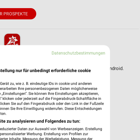
R PROSPEKTE
Datenschutzbestimmungen
pekte & Angebote App
reit – mit der kostenlosen weekli App für iOS & Android.
tellung nur für unbedingt erforderliche cookie
e Angebote
erät zu, wie z. B. eindeutige IDs in cookie und anderen
ieblingshändler
verarbeiten Ihre personenbezogenen Daten möglicherweise
„Einstellungen“. Sie können Ihre Einstellungen akzeptieren,
htigungen bei neuen Prospekten
 klicken oder jederzeit auf die Fingerabdruck-Schaltfläche in
 Einkauf stressfrei planen
klicken Sie auf den Fingerabdruck oder den Link in der Fußzeile
önnen Sie Ihre Einwilligung widerrufen. Diese Entscheidungen
 App jetzt laden oder QR-Code scannen.
ten.
ite zu analysieren und Folgendes zu tun:
reduzierter Daten zur Auswahl von Werbeanzeigen. Erstellung
ersonalisierter Werbung. Erstellung von Profilen zur
ierter Inhalte. Messung der Werbeleistung. Messung der