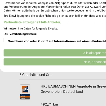
Performance von Inhalten. Analyse von Zielgruppen durch Statistiken oder Kom
und Verbesserung der Angebote. Verwendung reduzierter Daten zur Auswahl von
Daten können außerhalb der Europäischen Union weitergegeben und in die USA 
Ihre Einwilligung und die cookie Richtlinie gelten ausschließlich für diese Websit
Partnerliste anzeigen (1 IAB-Anbieter)
Wir nutzen Ihre Daten für folgende Zwecke:
IAB-Verarbeitungszwecke:
Speichern von oder Zugriff auf Informationen auf einem Endgerät
Verwendung reduzierter Daten zur Auswahl von Werbeanzeigen
Alle akzeptiere
Erstellung von Profilen für personalisierte Werbung
Nein, anpassen
Weitere HKL BAUMASCHINEN Geschäfte
Verwendung von Profilen zur Auswahl personalisierter Werbung
5 Geschäfte und Orte
Erstellung von Profilen zur Personalisierung von Inhalten
HKL BAUMASCHINEN Angebote in Greve
Verwendung von Profilen zur Auswahl personalisierter Inhalte
Grevenbroich, Deutschland
Messung der Werbeleistung
492,71 km