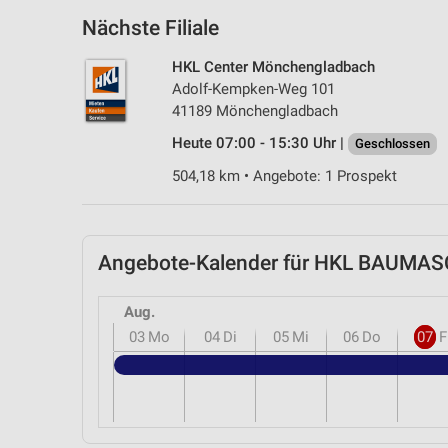
Nächste Filiale
HKL Center Mönchengladbach
Adolf-Kempken-Weg 101
41189 Mönchengladbach
Heute 07:00 - 15:30 Uhr |
Geschlossen
504,18 km • Angebote: 1 Prospekt
Angebote-Kalender für HKL BAUMAS
Aug.
03
Mo
04
Di
05
Mi
06
Do
07
F