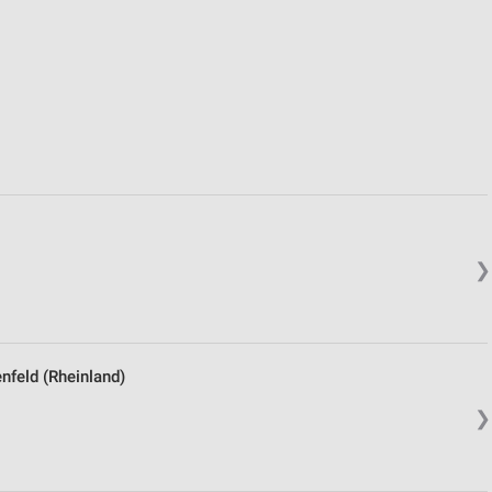
❯
eld (Rheinland)
❯