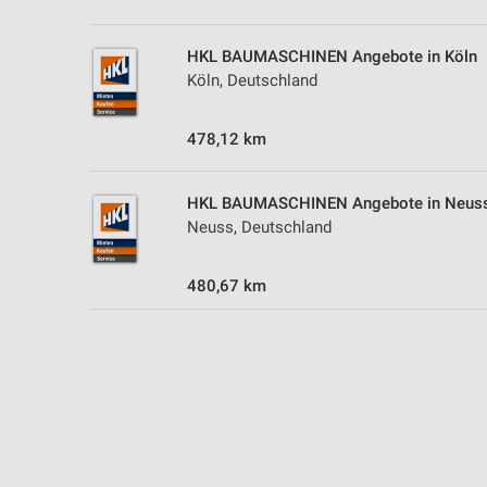
Messung der Performance von Inhalten
HKL BAUMASCHINEN Angebote in Köln
Analyse von Zielgruppen durch Statistiken oder Kombinationen 
Quellen
Köln, Deutschland
Entwicklung und Verbesserung der Angebote
478,12 km
Verwendung reduzierter Daten zur Auswahl von Inhalten
HKL BAUMASCHINEN Angebote in Neus
IAB-Besonderheiten:
Neuss, Deutschland
Verwendung genauer Standortdaten
Geräte anhand von aktiv angeforderten Informationen identifizie
480,67 km
Nicht-IAB-Verarbeitungszwecke:
Notwendig
Performance
Funktional
Werbung