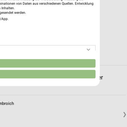
binationen von Daten aus verschiedenen Quellen. Entwicklung
 Inhalten.
gesendet werden.
e/App.
n
 mit Angeboten in und um Eschweiler
nbroich
❯