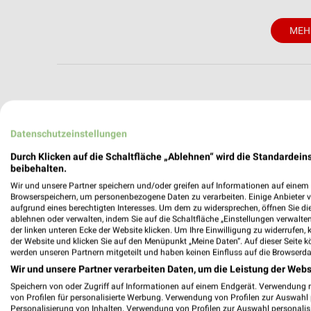
MEH
weekli - Pros
Datenschutzeinstellungen
Alle HKL BAUMASCHINEN Angebote immer griffbe
Durch Klicken auf die Schaltfläche „Ablehnen“ wird die Standardeins
beibehalten.
✔
Standortgenau
Wir und unsere Partner speichern und/oder greifen auf Informationen auf einem G
✔
Folge deinem L
Browserspeichern, um personenbezogene Daten zu verarbeiten. Einige Anbieter 
aufgrund eines berechtigten Interesses. Um dem zu widersprechen, öffnen Sie die 
✔
Push-Benachric
ablehnen oder verwalten, indem Sie auf die Schaltfläche „Einstellungen verwalten“
✔
Einkaufsliste -
der linken unteren Ecke der Website klicken. Um Ihre Einwilligung zu widerrufen, 
der Website und klicken Sie auf den Menüpunkt „Meine Daten“. Auf dieser Seite k
Nutze weekli auch mobil –
werden unseren Partnern mitgeteilt und haben keinen Einfluss auf die Browserda
Wir und unsere Partner verarbeiten Daten, um die Leistung der Webs
Speichern von oder Zugriff auf Informationen auf einem Endgerät. Verwendung 
von Profilen für personalisierte Werbung. Verwendung von Profilen zur Auswahl p
Personalisierung von Inhalten. Verwendung von Profilen zur Auswahl personalis