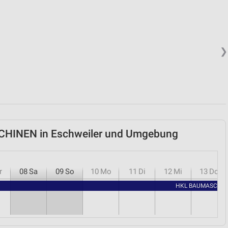
❯
CHINEN in Eschweiler und Umgebung
r
08
Sa
09
So
10
Mo
11
Di
12
Mi
13
Do
HKL BAUMASCHINE