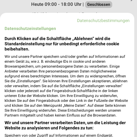
Heute 09:00 - 18:00 Uhr |
Geschlossen
426,48 km • Angebote: 1 Prospekt
Datenschutzbestimmungen
Datenschutzeinstellungen
Fressnapf Wetzlar-West
Durch Klicken auf die Schaltfläche „Ablehnen“ wird die
An der Kommandantur 7
Standardeinstellung nur für unbedingt erforderliche cookie
35578 Wetzlar
❯
beibehalten.
Heute 09:00 - 18:00 Uhr |
Geschlossen
Wir und unsere Partner speichern und/oder greifen auf Informationen auf
einem Gerät zu, wie z. B. eindeutige IDs in cookie und anderen
405,07 km • Angebote: 1 Prospekt
Browserspeichern, um personenbezogene Daten zu verarbeiten. Einige
Anbieter verarbeiten Ihre personenbezogenen Daten möglicherweise
aufgrund eines berechtigten Interesses. Um dem zu widersprechen, öffnen
Sie die „Einstellungen“. Sie können Ihre Einstellungen akzeptieren, ablehnen
Fressnapf Lollar
oder verwalten, indem Sie auf die Schaltfläche „Einstellungen verwalten“
Rothweg 3d
klicken oder jederzeit auf die Fingerabdruck-Schaltfläche in der linken
unteren Ecke der Website klicken. Um Ihre Einwilligung zu widerrufen,
35457 Lollar
❯
klicken Sie auf den Fingerabdruck oder den Link in der Fußzeile der Website
und klicken Sie auf den Menüpunkt „Meine Daten“. Auf dieser Seite können
Heute 09:00 - 18:00 Uhr |
Geschlossen
Sie Ihre Einwilligung widerrufen. Diese Entscheidungen werden unseren
Partnern mitgeteilt und haben keinen Einfluss auf die Browserdaten.
386,41 km • Angebote: 1 Prospekt
Wir und unsere Partner verarbeiten Daten, um die Leistung der
Website zu analysieren und Folgendes zu tun:
Fressnapf Betzdorf
Speichern von oder Zugriff auf Informationen auf einem Endgerät.