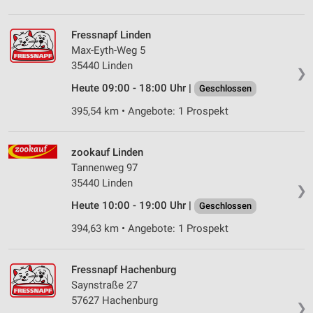
Werbung
Verwendung von Profilen zur Auswahl
Fressnapf Linden
personalisierter Werbung
Max-Eyth-Weg 5
35440 Linden
Erstellung von Profilen zur Personalisierung
❯
von Inhalten
Heute 09:00 - 18:00 Uhr |
Geschlossen
Verwendung von Profilen zur Auswahl
395,54 km • Angebote: 1 Prospekt
personalisierter Inhalte
Messung der Werbeleistung
zookauf Linden
Tannenweg 97
Messung der Performance von Inhalten
35440 Linden
❯
Heute 10:00 - 19:00 Uhr |
Geschlossen
Analyse von Zielgruppen durch Statistiken oder
Kombinationen von Daten aus verschiedenen
394,63 km • Angebote: 1 Prospekt
Quellen
Entwicklung und Verbesserung der Angebote
Fressnapf Hachenburg
Saynstraße 27
Verwendung reduzierter Daten zur Auswahl von
57627 Hachenburg
Inhalten
❯