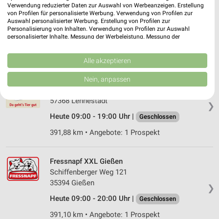
Verwendung reduzierter Daten zur Auswahl von Werbeanzeigen. Erstellung
Kirchener Straße 4
von Profilen für personalisierte Werbung. Verwendung von Profilen zur
57518 Betzdorf
Auswahl personalisierter Werbung. Erstellung von Profilen zur
❯
Personalisierung von Inhalten. Verwendung von Profilen zur Auswahl
Heute 09:00 - 18:00 Uhr |
Geschlossen
personalisierter Inhalte. Messung der Werbeleistung. Messung der
Performance von Inhalten. Analyse von Zielgruppen durch Statistiken oder
426,76 km • Angebote: 1 Prospekt
Kombinationen von Daten aus verschiedenen Quellen. Entwicklung und
Verbesserung der Angebote. Verwendung reduzierter Daten zur Auswahl
Alle akzeptieren
von Inhalten.
Daten können außerhalb der Europäischen Union weitergegeben und in die
ZOO & Co. Lennestadt
Nein, anpassen
USA gesendet werden.
Hundemstr. 46
Ihre Einwilligung und die cookie Richtlinie gelten ausschließlich für diese
57368 Lennestadt
Website/App.
❯
Partnerliste anzeigen (1 IAB-Anbieter)
Heute 09:00 - 19:00 Uhr |
Geschlossen
Wir nutzen Ihre Daten für folgende Zwecke:
391,88 km • Angebote: 1 Prospekt
IAB-Verarbeitungszwecke:
Speichern von oder Zugriff auf Informationen
Fressnapf XXL Gießen
auf einem Endgerät
Schiffenberger Weg 121
35394 Gießen
Verwendung reduzierter Daten zur Auswahl von
❯
Werbeanzeigen
Heute 09:00 - 20:00 Uhr |
Geschlossen
Erstellung von Profilen für personalisierte
391,10 km • Angebote: 1 Prospekt