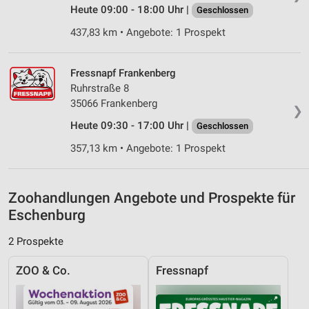
Heute 09:00 - 18:00 Uhr |
Geschlossen
IAB-Besonderheiten:
437,83 km • Angebote: 1 Prospekt
Verwendung genauer Standortdaten
Geräte anhand von aktiv angeforderten
Informationen identifizieren
Fressnapf Frankenberg
Ruhrstraße 8
Nicht-IAB-Verarbeitungszwecke:
35066 Frankenberg
❯
Notwendig
Heute 09:30 - 17:00 Uhr |
Geschlossen
Performance
357,13 km • Angebote: 1 Prospekt
Funktional
Zoohandlungen Angebote und Prospekte für
Werbung
Eschenburg
2 Prospekte
ZOO & Co.
Fressnapf