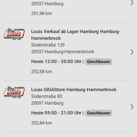
❯
Erstellung von Profilen für personalisierte
20537 Hamburg
Werbung
251,98 km
Verwendung von Profilen zur Auswahl
personalisierter Werbung
Louis Verkauf ab Lager Hamburg Hamburg-
Hammerbrook
Erstellung von Profilen zur Personalisierung
von Inhalten
Süderstraße 129
❯
20537 Hamburg-Hammerbrook
Verwendung von Profilen zur Auswahl
Heute 12:00 - 20:00 Uhr |
personalisierter Inhalte
Geschlossen
252,58 km
Messung der Werbeleistung
Messung der Performance von Inhalten
Louis GIGAStore Hamburg-Hammerbrook
Süderstraße 83
Analyse von Zielgruppen durch Statistiken oder
20097 Hamburg
Kombinationen von Daten aus verschiedenen
❯
Quellen
Heute 09:00 - 21:00 Uhr |
Geschlossen
Entwicklung und Verbesserung der Angebote
252,84 km
Verwendung reduzierter Daten zur Auswahl von