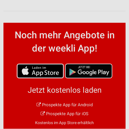
Noch mehr Angebote in
der weekli App!
Jetzt kostenlos laden
Prospekte App für Android
Prospekte App für iOS
Kostenlos im App Store erhältlich