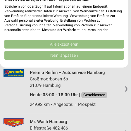
250,69 km
Speichern von oder Zugriff auf Informationen auf einem Endgerät.
Verwendung reduzierter Daten zur Auswahl von Werbeanzeigen. Erstellung
von Profilen für personalisierte Werbung. Verwendung von Profilen zur
Auswahl personalisierter Werbung. Erstellung von Profilen zur
pitstop Hamburg
Personalisierung von Inhalten. Verwendung von Profilen zur Auswahl
Rüter Str. 45
personalisierter Inhalte. Messung der Werbeleistung. Messung der
Performance von Inhalten. Analyse von Zielgruppen durch Statistiken oder
22041 Hamburg
❯
Kombinationen von Daten aus verschiedenen Quellen. Entwicklung und
Verbesserung der Angebote. Verwendung reduzierter Daten zur Auswahl
Alle akzeptieren
Heute 08:00 - 18:00 Uhr |
Geschlossen
von Inhalten.
Daten können außerhalb der Europäischen Union weitergegeben und in die
251,37 km
Nein, anpassen
USA gesendet werden.
Ihre Einwilligung und die cookie Richtlinie gelten ausschließlich für diese
Website/App.
Premio Reifen + Autoservice Hamburg
Partnerliste anzeigen (1 IAB-Anbieter)
Großmoorbogen 5b
Wir nutzen Ihre Daten für folgende Zwecke:
21079 Hamburg
❯
IAB-Verarbeitungszwecke:
Heute 08:00 - 18:00 Uhr |
Geschlossen
Speichern von oder Zugriff auf Informationen
249,92 km • Angebote: 1 Prospekt
auf einem Endgerät
Verwendung reduzierter Daten zur Auswahl von
Mr. Wash Hamburg
Werbeanzeigen
Eiffestraße 482-486