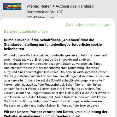
Premio Reifen + Autoservice Hamburg
Bargteheider Str. 107
22143 Hamburg
❯
Datenschutzbestimmungen
Heute 08:00 - 18:00 Uhr |
Geschlossen
Datenschutzeinstellungen
248,84 km • Angebote: 1 Prospekt
Durch Klicken auf die Schaltfläche „Ablehnen“ wird die
Standardeinstellung nur für unbedingt erforderliche cookie
beibehalten.
Hugo Pfohe - Ford & Kia Hamburg
Wir und unsere Partner speichern und/oder greifen auf Informationen auf
Friedrich-Ebert-Damm 190
einem Gerät zu, wie z. B. eindeutige IDs in cookie und anderen
22047 Hamburg
❯
Browserspeichern, um personenbezogene Daten zu verarbeiten. Einige
Anbieter verarbeiten Ihre personenbezogenen Daten möglicherweise
Heute 08:00 - 19:00 Uhr |
Geschlossen
aufgrund eines berechtigten Interesses. Um dem zu widersprechen, öffnen
Sie die „Einstellungen“. Sie können Ihre Einstellungen akzeptieren, ablehnen
250,60 km
oder verwalten, indem Sie auf die Schaltfläche „Einstellungen verwalten“
klicken oder jederzeit auf die Fingerabdruck-Schaltfläche in der linken
unteren Ecke der Website klicken. Um Ihre Einwilligung zu widerrufen,
klicken Sie auf den Fingerabdruck oder den Link in der Fußzeile der Website
Mr. Wash Hamburg
und klicken Sie auf den Menüpunkt „Meine Daten“. Auf dieser Seite können
Friedrich-Ebert-Damm 170
Sie Ihre Einwilligung widerrufen. Diese Entscheidungen werden unseren
22047 Hamburg
Partnern mitgeteilt und haben keinen Einfluss auf die Browserdaten.
❯
Wir und unsere Partner verarbeiten Daten, um die Leistung der
Heute 08:00 - 18:00 Uhr |
Geschlossen
Website zu analysieren und Folgendes zu tun: