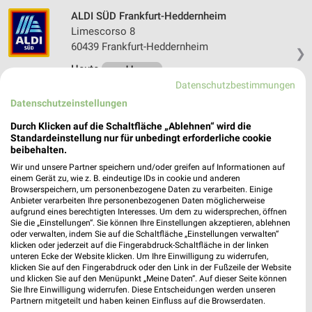
ALDI SÜD Frankfurt-Heddernheim
Limescorso 8
60439 Frankfurt-Heddernheim
❯
Heute
geschlossen
Datenschutzbestimmungen
422,71 km • Angebote: 5 Prospekte
Datenschutzeinstellungen
Durch Klicken auf die Schaltfläche „Ablehnen“ wird die
ALDI SÜD Frankfurt-Griesheim
Standardeinstellung nur für unbedingt erforderliche cookie
Lärchenstraße 141 a
beibehalten.
65933 Frankfurt-Griesheim
Wir und unsere Partner speichern und/oder greifen auf Informationen auf
❯
einem Gerät zu, wie z. B. eindeutige IDs in cookie und anderen
Heute
geschlossen
Browserspeichern, um personenbezogene Daten zu verarbeiten. Einige
Anbieter verarbeiten Ihre personenbezogenen Daten möglicherweise
429,59 km • Angebote: 5 Prospekte
aufgrund eines berechtigten Interesses. Um dem zu widersprechen, öffnen
Sie die „Einstellungen“. Sie können Ihre Einstellungen akzeptieren, ablehnen
oder verwalten, indem Sie auf die Schaltfläche „Einstellungen verwalten“
klicken oder jederzeit auf die Fingerabdruck-Schaltfläche in der linken
ALDI SÜD Frankfurt-Rebstock
unteren Ecke der Website klicken. Um Ihre Einwilligung zu widerrufen,
Schmidtstraße 12
klicken Sie auf den Fingerabdruck oder den Link in der Fußzeile der Website
und klicken Sie auf den Menüpunkt „Meine Daten“. Auf dieser Seite können
60326 Frankfurt-Rebstock
❯
Sie Ihre Einwilligung widerrufen. Diese Entscheidungen werden unseren
Partnern mitgeteilt und haben keinen Einfluss auf die Browserdaten.
Heute
geschlossen