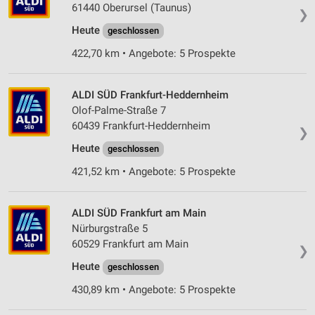
61440 Oberursel (Taunus)
❯
Erstellung von Profilen für personalisierte
Heute
geschlossen
Werbung
422,70 km • Angebote: 5 Prospekte
Verwendung von Profilen zur Auswahl
personalisierter Werbung
ALDI SÜD Frankfurt-Heddernheim
Erstellung von Profilen zur Personalisierung
Olof-Palme-Straße 7
von Inhalten
60439 Frankfurt-Heddernheim
❯
Heute
geschlossen
Verwendung von Profilen zur Auswahl
personalisierter Inhalte
421,52 km • Angebote: 5 Prospekte
Messung der Werbeleistung
ALDI SÜD Frankfurt am Main
Messung der Performance von Inhalten
Nürburgstraße 5
60529 Frankfurt am Main
Analyse von Zielgruppen durch Statistiken oder
❯
Kombinationen von Daten aus verschiedenen
Heute
geschlossen
Quellen
430,89 km • Angebote: 5 Prospekte
Entwicklung und Verbesserung der Angebote