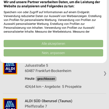
Wir und unsere Partner verarbeiten Daten, um die Leistung der
427,53 km • Angebote: 5 Prospekte
Website zu analysieren und Folgendes zu tun:
Speichern von oder Zugriff auf Informationen auf einem Endgerät.
Verwendung reduzierter Daten zur Auswahl von Werbeanzeigen. Erstellung
ALDI SÜD Frankfurt-Riedberg
von Profilen für personalisierte Werbung. Verwendung von Profilen zur
Auswahl personalisierter Werbung. Erstellung von Profilen zur
Riedbergplatz 2
Personalisierung von Inhalten. Verwendung von Profilen zur Auswahl
60438 Frankfurt-Riedberg
❯
personalisierter Inhalte. Messung der Werbeleistung. Messung der
Performance von Inhalten. Analyse von Zielgruppen durch Statistiken oder
Heute
geschlossen
Kombinationen von Daten aus verschiedenen Quellen. Entwicklung und
Verbesserung der Angebote. Verwendung reduzierter Daten zur Auswahl
Alle akzeptieren
421,57 km • Angebote: 5 Prospekte
von Inhalten.
Daten können außerhalb der Europäischen Union weitergegeben und in die
Nein, anpassen
USA gesendet werden.
ALDI SÜD Frankfurt-Bockenheim
Ihre Einwilligung und die cookie Richtlinie gelten ausschließlich für diese
Website/App.
Juliusstraße 5
Partnerliste anzeigen (1 IAB-Anbieter)
60487 Frankfurt-Bockenheim
❯
Wir nutzen Ihre Daten für folgende Zwecke:
Heute
geschlossen
IAB-Verarbeitungszwecke:
424,64 km • Angebote: 5 Prospekte
Speichern von oder Zugriff auf Informationen
auf einem Endgerät
ALDI SÜD Oberursel (Taunus)
Verwendung reduzierter Daten zur Auswahl von
Pfeiffstraße 7
Werbeanzeigen