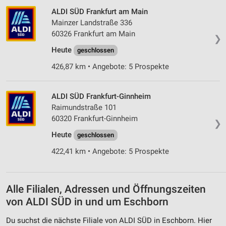
Verwendung reduzierter Daten zur Auswahl von
ALDI SÜD Frankfurt am Main
Inhalten
Mainzer Landstraße 336
60326 Frankfurt am Main
IAB-Besonderheiten:
❯
Heute
geschlossen
Verwendung genauer Standortdaten
426,87 km • Angebote: 5 Prospekte
Geräte anhand von aktiv angeforderten
Informationen identifizieren
ALDI SÜD Frankfurt-Ginnheim
Nicht-IAB-Verarbeitungszwecke:
Raimundstraße 101
Notwendig
60320 Frankfurt-Ginnheim
❯
Performance
Heute
geschlossen
422,41 km • Angebote: 5 Prospekte
Funktional
Werbung
Alle Filialen, Adressen und Öffnungszeiten
von ALDI SÜD in und um Eschborn
Du suchst die nächste Filiale von ALDI SÜD in Eschborn. Hier