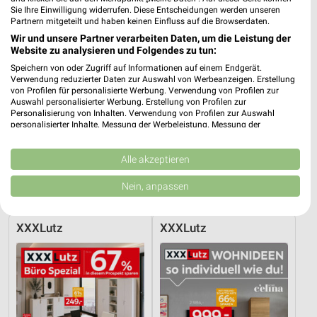
Sie Ihre Einwilligung widerrufen. Diese Entscheidungen werden unseren
Partnern mitgeteilt und haben keinen Einfluss auf die Browserdaten.
Wir und unsere Partner verarbeiten Daten, um die Leistung der
Website zu analysieren und Folgendes zu tun:
Speichern von oder Zugriff auf Informationen auf einem Endgerät.
Verwendung reduzierter Daten zur Auswahl von Werbeanzeigen. Erstellung
von Profilen für personalisierte Werbung. Verwendung von Profilen zur
Auswahl personalisierter Werbung. Erstellung von Profilen zur
Personalisierung von Inhalten. Verwendung von Profilen zur Auswahl
personalisierter Inhalte. Messung der Werbeleistung. Messung der
Performance von Inhalten. Analyse von Zielgruppen durch Statistiken oder
Kombinationen von Daten aus verschiedenen Quellen. Entwicklung und
Verbesserung der Angebote. Verwendung reduzierter Daten zur Auswahl
Alle akzeptieren
7 km
9,7 km
von Inhalten.
Trendbonus
Wohnenpreishits
Daten können außerhalb der Europäischen Union weitergegeben und in die
Nein, anpassen
USA gesendet werden.
Gültig bis So. 09.08.
Gültig bis Fr. 14.08.
Ihre Einwilligung und die cookie Richtlinie gelten ausschließlich für diese
Website/App.
XXXLutz
XXXLutz
Partnerliste anzeigen (1 IAB-Anbieter)
Wir nutzen Ihre Daten für folgende Zwecke:
IAB-Verarbeitungszwecke:
Speichern von oder Zugriff auf Informationen
auf einem Endgerät