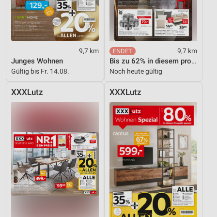
Entwicklung und Verbesserung der Angebote
Verwendung reduzierter Daten zur Auswahl von
Inhalten
9,7 km
9,7 km
IAB-Besonderheiten:
Junges Wohnen
Bis zu 62% in diesem prospekt
Gültig bis Fr. 14.08.
Noch heute gültig
Verwendung genauer Standortdaten
XXXLutz
XXXLutz
Geräte anhand von aktiv angeforderten
Informationen identifizieren
Nicht-IAB-Verarbeitungszwecke:
Notwendig
Performance
Funktional
Werbung