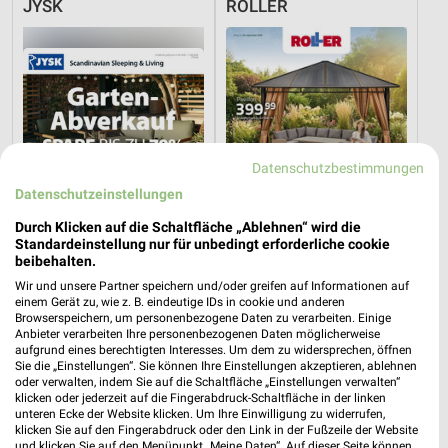
JYSK
ROLLER
Datenschutzbestimmungen
Datenschutzeinstellungen
Durch Klicken auf die Schaltfläche „Ablehnen“ wird die
Standardeinstellung nur für unbedingt erforderliche cookie
beibehalten.
Wir und unsere Partner speichern und/oder greifen auf Informationen auf
2,6 km
7 km
einem Gerät zu, wie z. B. eindeutige IDs in cookie und anderen
Browserspeichern, um personenbezogene Daten zu verarbeiten. Einige
Gartenabverkauf
Gartenliebe
Anbieter verarbeiten Ihre personenbezogenen Daten möglicherweise
Gültig bis Sa. 15.08.
Gültig bis Sa. 26.09.
aufgrund eines berechtigten Interesses. Um dem zu widersprechen, öffnen
Sie die „Einstellungen“. Sie können Ihre Einstellungen akzeptieren, ablehnen
oder verwalten, indem Sie auf die Schaltfläche „Einstellungen verwalten“
mömax
XXXLutz
klicken oder jederzeit auf die Fingerabdruck-Schaltfläche in der linken
unteren Ecke der Website klicken. Um Ihre Einwilligung zu widerrufen,
klicken Sie auf den Fingerabdruck oder den Link in der Fußzeile der Website
und klicken Sie auf den Menüpunkt „Meine Daten“. Auf dieser Seite können