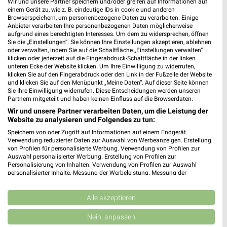
Wir und unsere Partner speichern und/oder greifen auf Informationen auf
einem Gerät zu, wie z. B. eindeutige IDs in cookie und anderen
Browserspeichern, um personenbezogene Daten zu verarbeiten. Einige
Vorwerk Shop Heilbronn
Anbieter verarbeiten Ihre personenbezogenen Daten möglicherweise
Lohtorstraße 24
aufgrund eines berechtigten Interesses. Um dem zu widersprechen, öffnen
74072 Heilbronn
Sie die „Einstellungen“. Sie können Ihre Einstellungen akzeptieren, ablehnen
❯
oder verwalten, indem Sie auf die Schaltfläche „Einstellungen verwalten“
Heute
geschlossen
klicken oder jederzeit auf die Fingerabdruck-Schaltfläche in der linken
unteren Ecke der Website klicken. Um Ihre Einwilligung zu widerrufen,
476,70 km
klicken Sie auf den Fingerabdruck oder den Link in der Fußzeile der Website
und klicken Sie auf den Menüpunkt „Meine Daten“. Auf dieser Seite können
Sie Ihre Einwilligung widerrufen. Diese Entscheidungen werden unseren
Partnern mitgeteilt und haben keinen Einfluss auf die Browserdaten.
MediaMarkt Saturn Heilbronn
Wir und unsere Partner verarbeiten Daten, um die Leistung der
Edisonstr. 5
Website zu analysieren und Folgendes zu tun:
74076 Heilbronn
❯
Speichern von oder Zugriff auf Informationen auf einem Endgerät.
Verwendung reduzierter Daten zur Auswahl von Werbeanzeigen. Erstellung
Heute
geschlossen
von Profilen für personalisierte Werbung. Verwendung von Profilen zur
Auswahl personalisierter Werbung. Erstellung von Profilen zur
476,48 km • Angebote: 1 Prospekt
Personalisierung von Inhalten. Verwendung von Profilen zur Auswahl
personalisierter Inhalte. Messung der Werbeleistung. Messung der
Performance von Inhalten. Analyse von Zielgruppen durch Statistiken oder
media@home Eberwein Heilbronn
Kombinationen von Daten aus verschiedenen Quellen. Entwicklung und
Verbesserung der Angebote. Verwendung reduzierter Daten zur Auswahl
Alle akzeptieren
Gartenstr. 60
von Inhalten.
74072 Heilbronn
Daten können außerhalb der Europäischen Union weitergegeben und in die
❯
Nein, anpassen
USA gesendet werden.