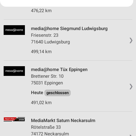
Heute
geschlossen
Ihre Einwilligung und die cookie Richtlinie gelten ausschließlich für diese
Website/App.
476,22 km
Partnerliste anzeigen (1 IAB-Anbieter)
Wir nutzen Ihre Daten für folgende Zwecke:
media@home Siegmund Ludwigsburg
IAB-Verarbeitungszwecke:
Friesenstr. 23
❯
Speichern von oder Zugriff auf Informationen
71640 Ludwigsburg
auf einem Endgerät
499,14 km
Verwendung reduzierter Daten zur Auswahl von
Werbeanzeigen
media@home Tüx Eppingen
Erstellung von Profilen für personalisierte
Brettener Str. 10
Werbung
75031 Eppingen
❯
Heute
geschlossen
Verwendung von Profilen zur Auswahl
personalisierter Werbung
491,02 km
Erstellung von Profilen zur Personalisierung
von Inhalten
MediaMarkt Saturn Neckarsulm
Rötelstraße 33
Verwendung von Profilen zur Auswahl
74172 Neckarsulm
personalisierter Inhalte