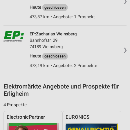
❯
Heute
geschlossen
Messung der Werbeleistung
473,87 km • Angebote: 1 Prospekt
Messung der Performance von Inhalten
Analyse von Zielgruppen durch Statistiken oder
EP:Zacharias Weinsberg
Kombinationen von Daten aus verschiedenen
Bahnhofstr. 29
Quellen
74189 Weinsberg
❯
Entwicklung und Verbesserung der Angebote
Heute
geschlossen
473,19 km • Angebote: 2 Prospekte
Verwendung reduzierter Daten zur Auswahl von
Inhalten
IAB-Besonderheiten:
Elektromärkte Angebote und Prospekte für
Verwendung genauer Standortdaten
Erligheim
Geräte anhand von aktiv angeforderten
4 Prospekte
Informationen identifizieren
ElectronicPartner
EURONICS
Nicht-IAB-Verarbeitungszwecke:
Notwendig