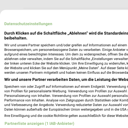
Weitere Kölle Zoo Geschäfte mit Angeb
Datenschutzeinstellungen
1 Ergebnisse Ort mit Angeboten
Durch Klicken auf die Schaltfläche „Ablehnen“ wird die Standardeins
beibehalten.
Wir und unsere Partner speichern und/oder greifen auf Informationen auf einem G
Kölle Zoo Angebote in Würzburg
Browserspeichern, um personenbezogene Daten zu verarbeiten. Einige Anbieter 
Würzburg, Deutschland
aufgrund eines berechtigten Interesses. Um dem zu widersprechen, öffnen Sie die 
ablehnen oder verwalten, indem Sie auf die Schaltfläche „Einstellungen verwalten“
der linken unteren Ecke der Website klicken. Um Ihre Einwilligung zu widerrufen, 
383,30 km
der Website und klicken Sie auf den Menüpunkt „Meine Daten“. Auf dieser Seite k
werden unseren Partnern mitgeteilt und haben keinen Einfluss auf die Browserda
Wir und unsere Partner verarbeiten Daten, um die Leistung der Webs
Speichern von oder Zugriff auf Informationen auf einem Endgerät. Verwendung 
von Profilen für personalisierte Werbung. Verwendung von Profilen zur Auswahl p
Personalisierung von Inhalten. Verwendung von Profilen zur Auswahl personalis
Performance von Inhalten. Analyse von Zielgruppen durch Statistiken oder Kom
und Verbesserung der Angebote. Verwendung reduzierter Daten zur Auswahl von
Daten können außerhalb der Europäischen Union weitergegeben und in die USA 
Ihre Einwilligung und die cookie Richtlinie gelten ausschließlich für diese Websit
Partnerliste anzeigen (1 IAB-Anbieter)