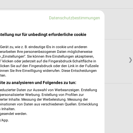
Datenschutzbestimmungen
oten in und um Erlangen
tellung nur für unbedingt erforderliche cookie
erät zu, wie z. B. eindeutige IDs in cookie und anderen
verarbeiten Ihre personenbezogenen Daten möglicherweise
„Einstellungen“. Sie können Ihre Einstellungen akzeptieren,
❯
 klicken oder jederzeit auf die Fingerabdruck-Schaltfläche in
klicken Sie auf den Fingerabdruck oder den Link in der Fußzeile
önnen Sie Ihre Einwilligung widerrufen. Diese Entscheidungen
ten.
ite zu analysieren und Folgendes zu tun:
reduzierter Daten zur Auswahl von Werbeanzeigen. Erstellung
ersonalisierter Werbung. Erstellung von Profilen zur
ierter Inhalte. Messung der Werbeleistung. Messung der
binationen von Daten aus verschiedenen Quellen. Entwicklung
 Inhalten.
gesendet werden.
e/App.