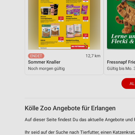
Entwicklung und Verbesserung der Angebote
Verwendung reduzierter Daten zur Auswahl von Inhalten
IAB-Besonderheiten:
Verwendung genauer Standortdaten
Geräte anhand von aktiv angeforderten Informationen identifizie
Nicht-IAB-Verarbeitungszwecke:
12,7 km
Sommer Knaller
Fressnapf Fri
Notwendig
Noch morgen gültig
Gültig bis Mo. 
Performance
AL
Funktional
Werbung
Kölle Zoo Angebote für Erlangen
Auf dieser Seite findest Du das aktuelle Angebote und 
Ihr seid auf der Suche nach Tierfutter, einen Katzenk