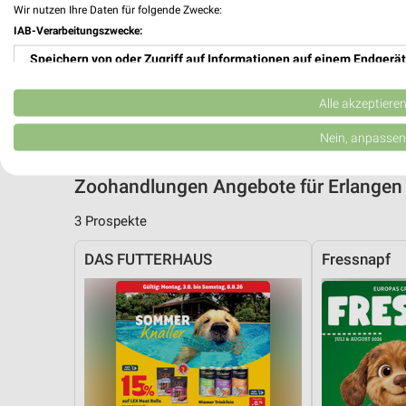
Wir nutzen Ihre Daten für folgende Zwecke:
IAB-Verarbeitungszwecke:
Speichern von oder Zugriff auf Informationen auf einem Endgerät
Verwendung reduzierter Daten zur Auswahl von Werbeanzeigen
Alle akzeptiere
Erstellung von Profilen für personalisierte Werbung
Nein, anpassen
Verwendung von Profilen zur Auswahl personalisierter Werbung
Zoohandlungen Angebote für Erlange
Erstellung von Profilen zur Personalisierung von Inhalten
3 Prospekte
Verwendung von Profilen zur Auswahl personalisierter Inhalte
DAS FUTTERHAUS
Fressnapf
Messung der Werbeleistung
Messung der Performance von Inhalten
Analyse von Zielgruppen durch Statistiken oder Kombinationen 
Quellen