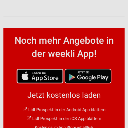
Noch mehr Angebote in
der weekli App!
Jetzt kostenlos laden
Lidl Prospekt in der Android App blättern
Lidl Prospekt in der iOS App blättern
Kostenlos im App Store erhältlich