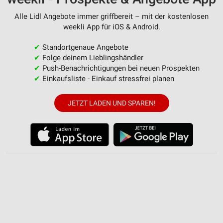
Messung der Werbeleistung
Alle Lidl Angebote immer griffbereit – mit der kostenlosen
weekli App für iOS & Android.
Messung der Performance von Inhalten
✔
Standortgenaue Angebote
Analyse von Zielgruppen durch Statistiken oder
✔
Folge deinem Lieblingshändler
Kombinationen von Daten aus verschiedenen
✔
Push-Benachrichtigungen bei neuen Prospekten
Quellen
✔
Einkaufsliste - Einkauf stressfrei planen
Entwicklung und Verbesserung der Angebote
JETZT LADEN UND SPAREN!
Verwendung reduzierter Daten zur Auswahl von
Inhalten
IAB-Besonderheiten:
Verwendung genauer Standortdaten
Geräte anhand von aktiv angeforderten
Informationen identifizieren
Nicht-IAB-Verarbeitungszwecke:
Notwendig