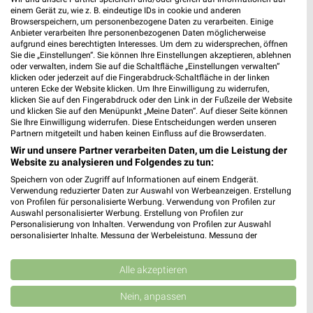
einem Gerät zu, wie z. B. eindeutige IDs in cookie und anderen
Browserspeichern, um personenbezogene Daten zu verarbeiten. Einige
Anbieter verarbeiten Ihre personenbezogenen Daten möglicherweise
aufgrund eines berechtigten Interesses. Um dem zu widersprechen, öffnen
Lidl Prospekt für Eriskirch ab Mo. den
Sie die „Einstellungen“. Sie können Ihre Einstellungen akzeptieren, ablehnen
03.08.
oder verwalten, indem Sie auf die Schaltfläche „Einstellungen verwalten“
klicken oder jederzeit auf die Fingerabdruck-Schaltfläche in der linken
Gültig von 03. Aug. bis 08. Aug.
unteren Ecke der Website klicken. Um Ihre Einwilligung zu widerrufen,
klicken Sie auf den Fingerabdruck oder den Link in der Fußzeile der Website
📅
Kalendereintrag erstellen
und klicken Sie auf den Menüpunkt „Meine Daten“. Auf dieser Seite können
Sie Ihre Einwilligung widerrufen. Diese Entscheidungen werden unseren
Partnern mitgeteilt und haben keinen Einfluss auf die Browserdaten.
Wir und unsere Partner verarbeiten Daten, um die Leistung der
PROSPEKT BLÄTTERN
Website zu analysieren und Folgendes zu tun:
Speichern von oder Zugriff auf Informationen auf einem Endgerät.
Verwendung reduzierter Daten zur Auswahl von Werbeanzeigen. Erstellung
von Profilen für personalisierte Werbung. Verwendung von Profilen zur
Auswahl personalisierter Werbung. Erstellung von Profilen zur
WEIN
ANGEBOTE AB FREITAG
BLUMEN
HANDY & SMARTPHONE
Personalisierung von Inhalten. Verwendung von Profilen zur Auswahl
personalisierter Inhalte. Messung der Werbeleistung. Messung der
Performance von Inhalten. Analyse von Zielgruppen durch Statistiken oder
Kombinationen von Daten aus verschiedenen Quellen. Entwicklung und
Verbesserung der Angebote. Verwendung reduzierter Daten zur Auswahl
Alle akzeptieren
von Inhalten.
Daten können außerhalb der Europäischen Union weitergegeben und in die
Nein, anpassen
USA gesendet werden.