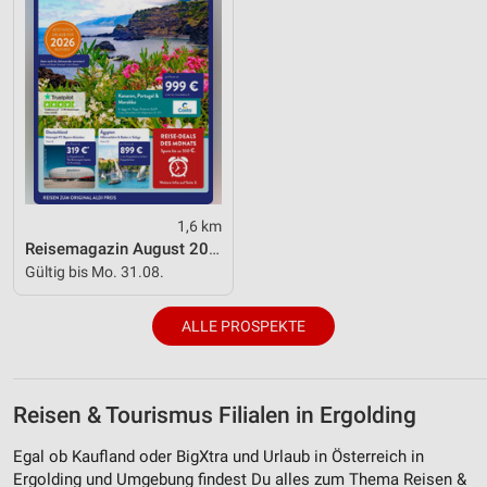
IAB-Verarbeitungszwecke:
Speichern von oder Zugriff auf Informationen
auf einem Endgerät
Verwendung reduzierter Daten zur Auswahl von
Werbeanzeigen
Erstellung von Profilen für personalisierte
Werbung
1,6 km
Verwendung von Profilen zur Auswahl
Reisemagazin August 2026
personalisierter Werbung
Gültig bis Mo. 31.08.
Erstellung von Profilen zur Personalisierung
von Inhalten
ALLE PROSPEKTE
Verwendung von Profilen zur Auswahl
personalisierter Inhalte
Reisen & Tourismus Filialen in Ergolding
Messung der Werbeleistung
Egal ob Kaufland oder BigXtra und Urlaub in Österreich in
Messung der Performance von Inhalten
Ergolding und Umgebung findest Du alles zum Thema Reisen &