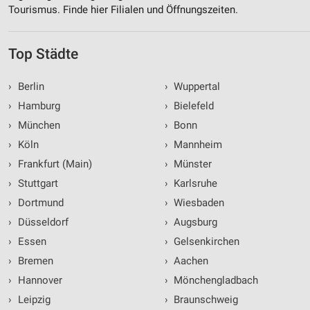
Tourismus. Finde hier Filialen und Öffnungszeiten.
Analyse von Zielgruppen durch Statistiken oder
Kombinationen von Daten aus verschiedenen
Quellen
Top Städte
Entwicklung und Verbesserung der Angebote
›
Berlin
›
Wuppertal
Verwendung reduzierter Daten zur Auswahl von
›
Hamburg
›
Bielefeld
Inhalten
›
München
›
Bonn
IAB-Besonderheiten:
›
Köln
›
Mannheim
Verwendung genauer Standortdaten
›
Frankfurt (Main)
›
Münster
Geräte anhand von aktiv angeforderten
›
Stuttgart
›
Karlsruhe
Informationen identifizieren
›
Dortmund
›
Wiesbaden
Nicht-IAB-Verarbeitungszwecke:
›
Düsseldorf
›
Augsburg
Notwendig
›
Essen
›
Gelsenkirchen
›
Bremen
›
Aachen
Performance
›
Hannover
›
Mönchengladbach
Funktional
›
Leipzig
›
Braunschweig