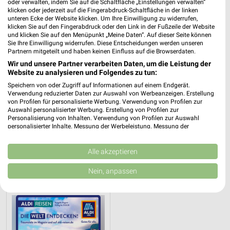
oder verwalten, indem Sie auf die Schaltfläche „Einstellungen verwalten“
klicken oder jederzeit auf die Fingerabdruck-Schaltfläche in der linken
unteren Ecke der Website klicken. Um Ihre Einwilligung zu widerrufen,
klicken Sie auf den Fingerabdruck oder den Link in der Fußzeile der Website
und klicken Sie auf den Menüpunkt „Meine Daten“. Auf dieser Seite können
Sie Ihre Einwilligung widerrufen. Diese Entscheidungen werden unseren
Partnern mitgeteilt und haben keinen Einfluss auf die Browserdaten.
Wir und unsere Partner verarbeiten Daten, um die Leistung der
Website zu analysieren und Folgendes zu tun:
Speichern von oder Zugriff auf Informationen auf einem Endgerät.
Verwendung reduzierter Daten zur Auswahl von Werbeanzeigen. Erstellung
von Profilen für personalisierte Werbung. Verwendung von Profilen zur
Auswahl personalisierter Werbung. Erstellung von Profilen zur
Personalisierung von Inhalten. Verwendung von Profilen zur Auswahl
personalisierter Inhalte. Messung der Werbeleistung. Messung der
Performance von Inhalten. Analyse von Zielgruppen durch Statistiken oder
2,9 km
0,2 km
Kombinationen von Daten aus verschiedenen Quellen. Entwicklung und
Angebote ab 06.08.
Reisemagazin August 2026
Verbesserung der Angebote. Verwendung reduzierter Daten zur Auswahl
Alle akzeptieren
von Inhalten.
Gültig bis Mi. 12.08.
Gültig bis Mo. 31.08.
Daten können außerhalb der Europäischen Union weitergegeben und in die
Nein, anpassen
USA gesendet werden.
ALDI SÜD
Ihre Einwilligung und die cookie Richtlinie gelten ausschließlich für diese
Website/App.
Partnerliste anzeigen (1 IAB-Anbieter)
Wir nutzen Ihre Daten für folgende Zwecke: