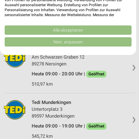
von Profilen für personalisierte Werbung. Verwendung von Profilen zur
Bahnhofstraße 7
Auswahl personalisierter Werbung. Erstellung von Profilen zur
Personalisierung von Inhalten. Verwendung von Profilen zur Auswahl
89257 Illertissen
❯
personalisierter Inhalte. Messung der Werbeleistung. Messung der
Performance von Inhalten. Analyse von Zielgruppen durch Statistiken oder
Heute 09:00 - 19:00 Uhr |
Geöffnet
Kombinationen von Daten aus verschiedenen Quellen. Entwicklung und
Verbesserung der Angebote. Verwendung reduzierter Daten zur Auswahl
Alle akzeptieren
532,00 km
von Inhalten.
Daten können außerhalb der Europäischen Union weitergegeben und in die
Nein, anpassen
USA gesendet werden.
Tedi Nersingen
Ihre Einwilligung und die cookie Richtlinie gelten ausschließlich für diese
Website/App.
Am Schwarzen Graben 12
89278 Nersingen
Partnerliste anzeigen (1 IAB-Anbieter)
❯
Wir nutzen Ihre Daten für folgende Zwecke:
Heute 09:00 - 20:00 Uhr |
Geöffnet
IAB-Verarbeitungszwecke:
510,97 km
Speichern von oder Zugriff auf Informationen
auf einem Endgerät
Tedi Munderkingen
Verwendung reduzierter Daten zur Auswahl von
Untertorplatz 3
Werbeanzeigen
89597 Munderkingen
❯
Erstellung von Profilen für personalisierte
Heute 09:00 - 19:00 Uhr |
Geöffnet
Werbung
545,72 km