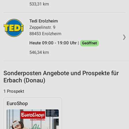
533,31 km
Verwendung genauer Standortdaten
Geräte anhand von aktiv angeforderten
Tedi Erolzheim
Informationen identifizieren
Zeppelinstr. 9
Nicht-IAB-Verarbeitungszwecke:
88453 Erolzheim
❯
Notwendig
Heute 09:00 - 19:00 Uhr |
Geöffnet
546,34 km
Performance
Funktional
Sonderposten Angebote und Prospekte für
Werbung
Erbach (Donau)
1 Prospekt
EuroShop