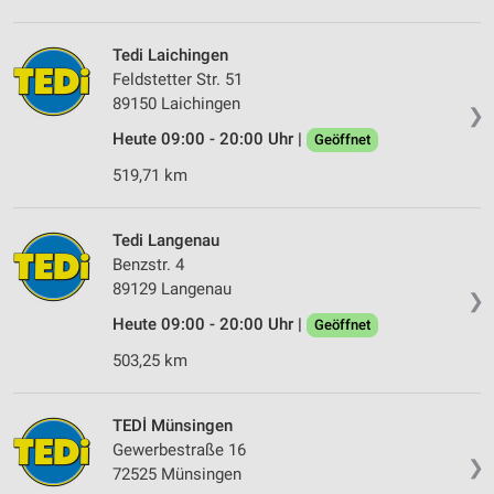
Verwendung von Profilen zur Auswahl
personalisierter Werbung
Tedi Laichingen
Feldstetter Str. 51
Erstellung von Profilen zur Personalisierung
von Inhalten
89150 Laichingen
❯
Heute 09:00 - 20:00 Uhr |
Geöffnet
Verwendung von Profilen zur Auswahl
personalisierter Inhalte
519,71 km
Messung der Werbeleistung
Tedi Langenau
Messung der Performance von Inhalten
Benzstr. 4
89129 Langenau
❯
Analyse von Zielgruppen durch Statistiken oder
Kombinationen von Daten aus verschiedenen
Heute 09:00 - 20:00 Uhr |
Geöffnet
Quellen
503,25 km
Entwicklung und Verbesserung der Angebote
TEDİ Münsingen
Verwendung reduzierter Daten zur Auswahl von
Inhalten
Gewerbestraße 16
❯
72525 Münsingen
IAB-Besonderheiten: