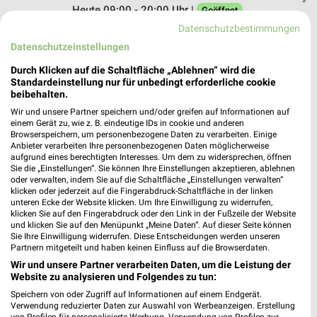
Heute 09:00 - 20:00 Uhr |
Geöffnet
Datenschutzbestimmungen
539,45 km
Datenschutzeinstellungen
Durch Klicken auf die Schaltfläche „Ablehnen“ wird die
Tedi Vöhringen
Standardeinstellung nur für unbedingt erforderliche cookie
Industriestr. 24
beibehalten.
89269 Vöhringen
❯
Wir und unsere Partner speichern und/oder greifen auf Informationen auf
einem Gerät zu, wie z. B. eindeutige IDs in cookie und anderen
Heute 09:00 - 20:00 Uhr |
Geöffnet
Browserspeichern, um personenbezogene Daten zu verarbeiten. Einige
Anbieter verarbeiten Ihre personenbezogenen Daten möglicherweise
526,24 km
aufgrund eines berechtigten Interesses. Um dem zu widersprechen, öffnen
Sie die „Einstellungen“. Sie können Ihre Einstellungen akzeptieren, ablehnen
oder verwalten, indem Sie auf die Schaltfläche „Einstellungen verwalten“
klicken oder jederzeit auf die Fingerabdruck-Schaltfläche in der linken
Tedi Schemmerhofen
unteren Ecke der Website klicken. Um Ihre Einwilligung zu widerrufen,
Alte Biberacher Str. 53
klicken Sie auf den Fingerabdruck oder den Link in der Fußzeile der Website
88433 Schemmerhofen
und klicken Sie auf den Menüpunkt „Meine Daten“. Auf dieser Seite können
❯
Sie Ihre Einwilligung widerrufen. Diese Entscheidungen werden unseren
Heute 09:00 - 20:00 Uhr |
Partnern mitgeteilt und haben keinen Einfluss auf die Browserdaten.
Geöffnet
Wir und unsere Partner verarbeiten Daten, um die Leistung der
547,47 km
Website zu analysieren und Folgendes zu tun:
Speichern von oder Zugriff auf Informationen auf einem Endgerät.
Verwendung reduzierter Daten zur Auswahl von Werbeanzeigen. Erstellung
Tedi Illertissen