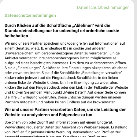
Datenschutzbestimmungen
Datenschutzeinstellungen
Durch Klicken auf die Schaltfläche „Ablehnen“ wird die
Standardeinstellung nur für unbedingt erforderliche cookie
beibehalten.
Wir und unsere Partner speichern und/oder greifen auf Informationen auf
einem Gerät zu, wie z. B. eindeutige IDs in cookie und anderen
Browserspeichern, um personenbezogene Daten zu verarbeiten. Einige
Anbieter verarbeiten Ihre personenbezogenen Daten möglicherweise
aufgrund eines berechtigten Interesses. Um dem zu widersprechen, öffnen
Sie die „Einstellungen“. Sie können Ihre Einstellungen akzeptieren, ablehnen
oder verwalten, indem Sie auf die Schaltfläche „Einstellungen verwalten“
klicken oder jederzeit auf die Fingerabdruck-Schaltfläche in der linken
unteren Ecke der Website klicken. Um Ihre Einwilligung zu widerrufen,
14,4 km
0,3 km
klicken Sie auf den Fingerabdruck oder den Link in der Fußzeile der Website
Mo-Mi Angebote ab 10.08.
Angebote ab 10.08.
und klicken Sie auf den Menüpunkt „Meine Daten“. Auf dieser Seite können
Gültig bis Mi. 12.08.
Gültig bis Sa. 15.08.
Sie Ihre Einwilligung widerrufen. Diese Entscheidungen werden unseren
Partnern mitgeteilt und haben keinen Einfluss auf die Browserdaten.
Wir und unsere Partner verarbeiten Daten, um die Leistung der
tegut...
nahkauf
Website zu analysieren und Folgendes zu tun:
Speichern von oder Zugriff auf Informationen auf einem Endgerät.
Verwendung reduzierter Daten zur Auswahl von Werbeanzeigen. Erstellung
von Profilen für personalisierte Werbung. Verwendung von Profilen zur