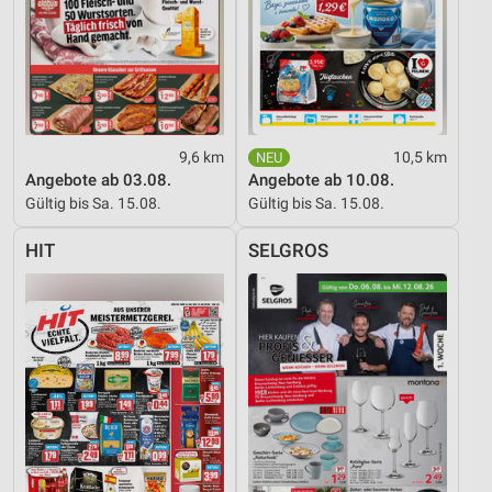
personalisierter Werbung
Erstellung von Profilen zur Personalisierung
von Inhalten
Verwendung von Profilen zur Auswahl
personalisierter Inhalte
9,6 km
10,5 km
Angebote ab 03.08.
Angebote ab 10.08.
Messung der Werbeleistung
Gültig bis Sa. 15.08.
Gültig bis Sa. 15.08.
Messung der Performance von Inhalten
HIT
SELGROS
Analyse von Zielgruppen durch Statistiken oder
Kombinationen von Daten aus verschiedenen
Quellen
Entwicklung und Verbesserung der Angebote
Verwendung reduzierter Daten zur Auswahl von
Inhalten
IAB-Besonderheiten: