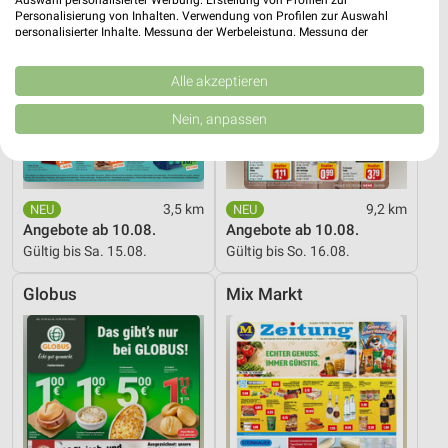
Auswahl personalisierter Werbung. Erstellung von Profilen zur
Personalisierung von Inhalten. Verwendung von Profilen zur Auswahl
personalisierter Inhalte. Messung der Werbeleistung. Messung der
Performance von Inhalten. Analyse von Zielgruppen durch Statistiken oder
Kombinationen von Daten aus verschiedenen Quellen. Entwicklung und
Verbesserung der Angebote. Verwendung reduzierter Daten zur Auswahl
Alle akzeptieren
von Inhalten.
Daten können außerhalb der Europäischen Union weitergegeben und in die
Nein, anpassen
USA gesendet werden.
Ihre Einwilligung und die cookie Richtlinie gelten ausschließlich für diese
Website/App.
Partnerliste anzeigen (1 IAB-Anbieter)
3,5 km
9,2 km
Wir nutzen Ihre Daten für folgende Zwecke:
Angebote ab 10.08.
Angebote ab 10.08.
IAB-Verarbeitungszwecke:
Gültig bis Sa. 15.08.
Gültig bis So. 16.08.
Speichern von oder Zugriff auf Informationen
auf einem Endgerät
Globus
Mix Markt
Verwendung reduzierter Daten zur Auswahl von
Werbeanzeigen
Erstellung von Profilen für personalisierte
Werbung
Verwendung von Profilen zur Auswahl