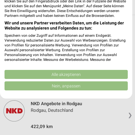
klicken Sie auf den Fingerabdruck oder den Link in der Fußzeile der Website
und klicken Sie auf den Menüpunkt „Meine Daten“. Auf dieser Seite können
Sie Ihre Einwilligung widerrufen. Diese Entscheidungen werden unseren
Partnern mitgeteilt und haben keinen Einfluss auf die Browserdaten.
Wir und unsere Partner verarbeiten Daten, um die Leistung der
Weitere NKD Geschäfte mit Angeboten in
Website zu analysieren und Folgendes zu tun:
und um Eppertshausen
Speichern von oder Zugriff auf Informationen auf einem Endgerät.
Verwendung reduzierter Daten zur Auswahl von Werbeanzeigen. Erstellung
von Profilen für personalisierte Werbung. Verwendung von Profilen zur
5 Geschäfte und Orte
Auswahl personalisierter Werbung. Erstellung von Profilen zur
Personalisierung von Inhalten. Verwendung von Profilen zur Auswahl
personalisierter Inhalte. Messung der Werbeleistung. Messung der
NKD Angebote in Dieburg
Performance von Inhalten. Analyse von Zielgruppen durch Statistiken oder
Dieburg, Deutschland
Kombinationen von Daten aus verschiedenen Quellen. Entwicklung und
❯
Verbesserung der Angebote. Verwendung reduzierter Daten zur Auswahl
Alle akzeptieren
von Inhalten.
Daten können außerhalb der Europäischen Union weitergegeben und in die
431,32 km
Nein, anpassen
USA gesendet werden.
Ihre Einwilligung und die cookie Richtlinie gelten ausschließlich für diese
Website/App.
NKD Angebote in Rodgau
Partnerliste anzeigen (1 IAB-Anbieter)
Rodgau, Deutschland
❯
Wir nutzen Ihre Daten für folgende Zwecke:
IAB-Verarbeitungszwecke:
422,09 km
Speichern von oder Zugriff auf Informationen