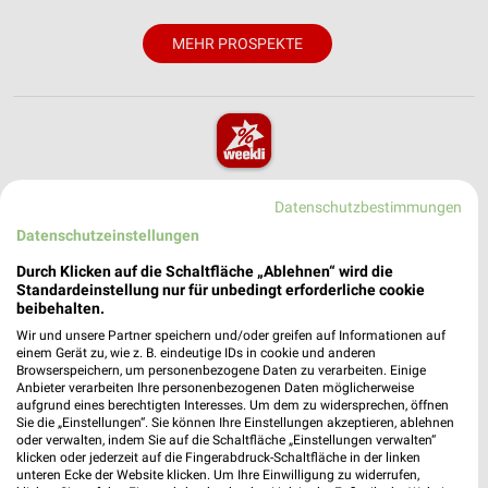
MEHR PROSPEKTE
weekli - Prospekte & Angebote App
Datenschutzbestimmungen
Alle NKD Angebote immer griffbereit – mit der kostenlosen
Datenschutzeinstellungen
weekli App für iOS & Android.
Durch Klicken auf die Schaltfläche „Ablehnen“ wird die
Standardeinstellung nur für unbedingt erforderliche cookie
✔
Standortgenaue Angebote
beibehalten.
✔
Folge deinem Lieblingshändler
Wir und unsere Partner speichern und/oder greifen auf Informationen auf
✔
Push-Benachrichtigungen bei neuen Prospekten
einem Gerät zu, wie z. B. eindeutige IDs in cookie und anderen
✔
Einkaufsliste - Einkauf stressfrei planen
Browserspeichern, um personenbezogene Daten zu verarbeiten. Einige
Anbieter verarbeiten Ihre personenbezogenen Daten möglicherweise
aufgrund eines berechtigten Interesses. Um dem zu widersprechen, öffnen
Sie die „Einstellungen“. Sie können Ihre Einstellungen akzeptieren, ablehnen
JETZT LADEN UND SPAREN!
oder verwalten, indem Sie auf die Schaltfläche „Einstellungen verwalten“
klicken oder jederzeit auf die Fingerabdruck-Schaltfläche in der linken
unteren Ecke der Website klicken. Um Ihre Einwilligung zu widerrufen,