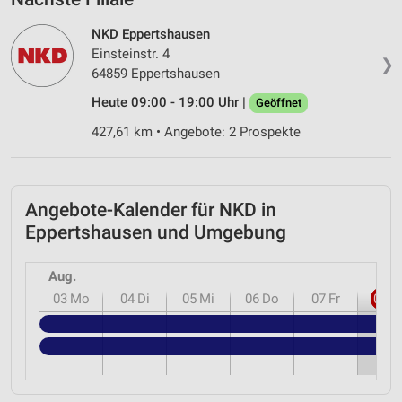
NKD Eppertshausen
Einsteinstr. 4
❯
64859 Eppertshausen
Heute 09:00 - 19:00 Uhr |
Geöffnet
427,61 km • Angebote: 2 Prospekte
Angebote-Kalender für NKD in
Eppertshausen und Umgebung
Aug.
03
Mo
04
Di
05
Mi
06
Do
07
Fr
08
S