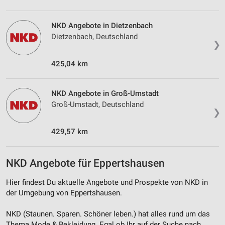
Quellen
Entwicklung und Verbesserung der Angebote
NKD Angebote in Dietzenbach
Dietzenbach, Deutschland
❯
Verwendung reduzierter Daten zur Auswahl von
Inhalten
425,04 km
IAB-Besonderheiten:
Verwendung genauer Standortdaten
NKD Angebote in Groß-Umstadt
Groß-Umstadt, Deutschland
Geräte anhand von aktiv angeforderten
❯
Informationen identifizieren
429,57 km
Nicht-IAB-Verarbeitungszwecke:
Notwendig
NKD Angebote für Eppertshausen
Performance
Hier findest Du aktuelle Angebote und Prospekte von NKD in
Funktional
der Umgebung von Eppertshausen.
Werbung
NKD (Staunen. Sparen. Schöner leben.) hat alles rund um das
Thema Mode & Bekleidung. Egal ob Ihr auf der Suche nach