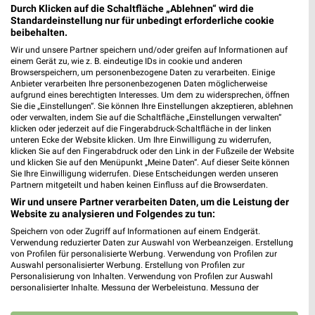
Durch Klicken auf die Schaltfläche „Ablehnen“ wird die
Standardeinstellung nur für unbedingt erforderliche cookie
beibehalten.
Woolworth Kaiserslautern
Wir und unsere Partner speichern und/oder greifen auf Informationen auf
Zollamtstraße 28
einem Gerät zu, wie z. B. eindeutige IDs in cookie und anderen
❯
67663 Kaiserslautern
Browserspeichern, um personenbezogene Daten zu verarbeiten. Einige
Anbieter verarbeiten Ihre personenbezogenen Daten möglicherweise
522,80 km
aufgrund eines berechtigten Interesses. Um dem zu widersprechen, öffnen
Sie die „Einstellungen“. Sie können Ihre Einstellungen akzeptieren, ablehnen
oder verwalten, indem Sie auf die Schaltfläche „Einstellungen verwalten“
klicken oder jederzeit auf die Fingerabdruck-Schaltfläche in der linken
Woolworth Neunkirchen
unteren Ecke der Website klicken. Um Ihre Einwilligung zu widerrufen,
Bliespromenade 5
klicken Sie auf den Fingerabdruck oder den Link in der Fußzeile der Website
und klicken Sie auf den Menüpunkt „Meine Daten“. Auf dieser Seite können
66538 Neunkirchen
❯
Sie Ihre Einwilligung widerrufen. Diese Entscheidungen werden unseren
Partnern mitgeteilt und haben keinen Einfluss auf die Browserdaten.
Heute
geschlossen
Wir und unsere Partner verarbeiten Daten, um die Leistung der
560,71 km
Website zu analysieren und Folgendes zu tun:
Speichern von oder Zugriff auf Informationen auf einem Endgerät.
Verwendung reduzierter Daten zur Auswahl von Werbeanzeigen. Erstellung
Tchibo Filiale mit Kaffee Bar Neunkirchen
von Profilen für personalisierte Werbung. Verwendung von Profilen zur
Auswahl personalisierter Werbung. Erstellung von Profilen zur
Stummstrasse 2
Personalisierung von Inhalten. Verwendung von Profilen zur Auswahl
66538 Neunkirchen
❯
personalisierter Inhalte. Messung der Werbeleistung. Messung der
Performance von Inhalten. Analyse von Zielgruppen durch Statistiken oder
Heute
geschlossen
Kombinationen von Daten aus verschiedenen Quellen. Entwicklung und