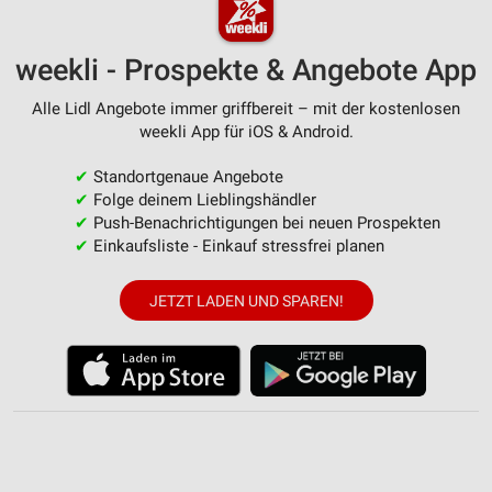
personalisierter Werbung
Erstellung von Profilen zur Personalisierung
weekli - Prospekte & Angebote App
von Inhalten
Alle Lidl Angebote immer griffbereit – mit der kostenlosen
Verwendung von Profilen zur Auswahl
weekli App für iOS & Android.
personalisierter Inhalte
✔
Standortgenaue Angebote
Messung der Werbeleistung
✔
Folge deinem Lieblingshändler
✔
Push-Benachrichtigungen bei neuen Prospekten
Messung der Performance von Inhalten
✔
Einkaufsliste - Einkauf stressfrei planen
Analyse von Zielgruppen durch Statistiken oder
Kombinationen von Daten aus verschiedenen
JETZT LADEN UND SPAREN!
Quellen
Entwicklung und Verbesserung der Angebote
Verwendung reduzierter Daten zur Auswahl von
Inhalten
IAB-Besonderheiten: