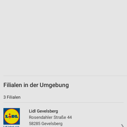
Verwendung genauer Standortdaten
Geräte anhand von aktiv angeforderten
Informationen identifizieren
Nicht-IAB-Verarbeitungszwecke:
Notwendig
Performance
Funktional
Werbung
Filialen in der Umgebung
3 Filialen
Lidl Gevelsberg
Rosendahler Straße 44
58285 Gevelsberg
❯