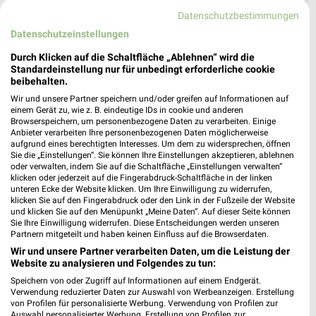
Datenschutzbestimmungen
Datenschutzeinstellungen
Durch Klicken auf die Schaltfläche „Ablehnen“ wird die
Standardeinstellung nur für unbedingt erforderliche cookie
Lidl Prospekt für Ennepetal (Stadt der
beibehalten.
Kluterhöhle) ab Mo. den 03.08.
Wir und unsere Partner speichern und/oder greifen auf Informationen auf
einem Gerät zu, wie z. B. eindeutige IDs in cookie und anderen
Gültig von 03. Aug. bis 08. Aug.
Browserspeichern, um personenbezogene Daten zu verarbeiten. Einige
Anbieter verarbeiten Ihre personenbezogenen Daten möglicherweise
📅
Kalendereintrag erstellen
aufgrund eines berechtigten Interesses. Um dem zu widersprechen, öffnen
Sie die „Einstellungen“. Sie können Ihre Einstellungen akzeptieren, ablehnen
oder verwalten, indem Sie auf die Schaltfläche „Einstellungen verwalten“
klicken oder jederzeit auf die Fingerabdruck-Schaltfläche in der linken
unteren Ecke der Website klicken. Um Ihre Einwilligung zu widerrufen,
PROSPEKT BLÄTTERN
klicken Sie auf den Fingerabdruck oder den Link in der Fußzeile der Website
und klicken Sie auf den Menüpunkt „Meine Daten“. Auf dieser Seite können
Sie Ihre Einwilligung widerrufen. Diese Entscheidungen werden unseren
Partnern mitgeteilt und haben keinen Einfluss auf die Browserdaten.
Wir und unsere Partner verarbeiten Daten, um die Leistung der
Website zu analysieren und Folgendes zu tun:
ANGEBOTE AB MONTAG
ANGEBOTE AB DONNERSTAG
CLEVER SPA
Speichern von oder Zugriff auf Informationen auf einem Endgerät.
Verwendung reduzierter Daten zur Auswahl von Werbeanzeigen. Erstellung
von Profilen für personalisierte Werbung. Verwendung von Profilen zur
Auswahl personalisierter Werbung. Erstellung von Profilen zur