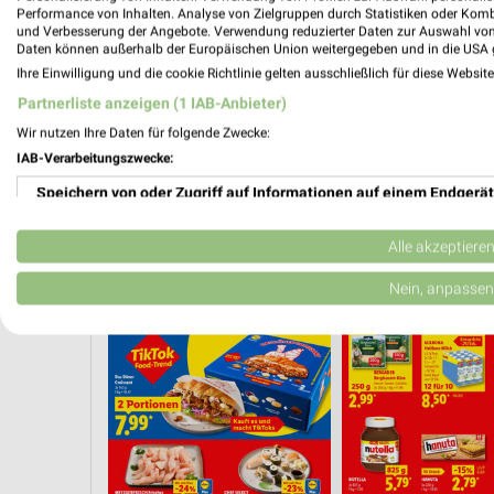
Performance von Inhalten. Analyse von Zielgruppen durch Statistiken oder Kom
und Verbesserung der Angebote. Verwendung reduzierter Daten zur Auswahl von
Daten können außerhalb der Europäischen Union weitergegeben und in die USA 
Ihre Einwilligung und die cookie Richtlinie gelten ausschließlich für diese Websit
Partnerliste anzeigen (1 IAB-Anbieter)
Wir nutzen Ihre Daten für folgende Zwecke:
IAB-Verarbeitungszwecke:
Speichern von oder Zugriff auf Informationen auf einem Endgerät
Verwendung reduzierter Daten zur Auswahl von Werbeanzeigen
Alle akzeptiere
ONNERSTAG
CLEVER SPAREN
KINDERMODE & SPIELZEUG
WEIN
Erstellung von Profilen für personalisierte Werbung
Nein, anpassen
Verwendung von Profilen zur Auswahl personalisierter Werbung
Erstellung von Profilen zur Personalisierung von Inhalten
Verwendung von Profilen zur Auswahl personalisierter Inhalte
Messung der Werbeleistung