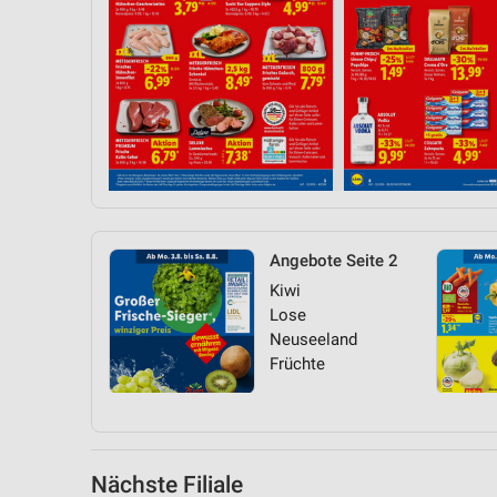
Messung der Performance von Inhalten
Analyse von Zielgruppen durch Statistiken oder Kombinationen 
Quellen
Entwicklung und Verbesserung der Angebote
Verwendung reduzierter Daten zur Auswahl von Inhalten
IAB-Besonderheiten:
Verwendung genauer Standortdaten
Angebote Seite 2
Geräte anhand von aktiv angeforderten Informationen identifizie
Kiwi
Lose
Nicht-IAB-Verarbeitungszwecke:
Neuseeland
Notwendig
Früchte
Performance
Funktional
Nächste Filiale
Werbung