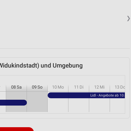
❯
 (Widukindstadt) und Umgebung
r
08
Sa
09
So
10
Mo
11
Di
12
Mi
13
Do
Lidl - Angebote ab 10.08.