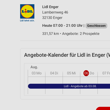
Lidl Enger
Lambernweg 46
32130 Enger
Heute 07:00 - 21:00 Uhr |
Geschlossen
331,57 km • Angebote: 2 Prospekte
Angebote-Kalender für Lidl in Enger
Aug.
03
Mo
04
Di
05
Mi
06
Do
07
F
Lidl - Angebote ab 03.08.