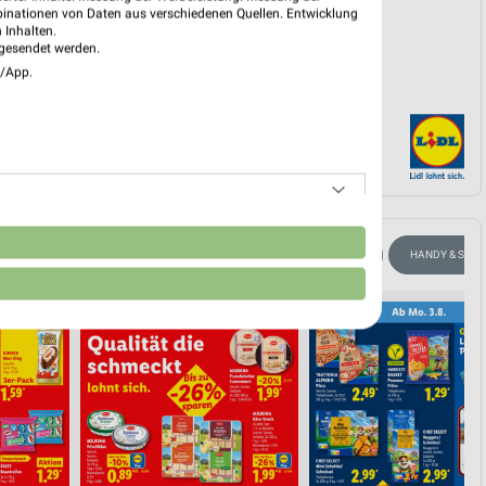
binationen von Daten aus verschiedenen Quellen. Entwicklung
 Inhalten.
gesendet werden.
e/App.
n
ANGEBOTE AB FREITAG
FÜR HEIMWERKER
BLUMEN
HANDY & SMA