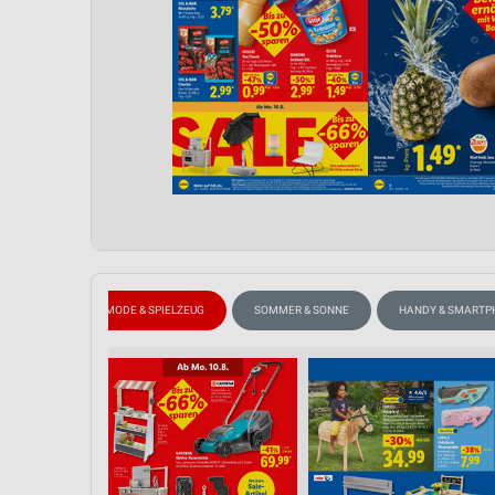
NDS
KINDERMODE & SPIELZEUG
SOMMER & SONNE
HANDY & SMARTP