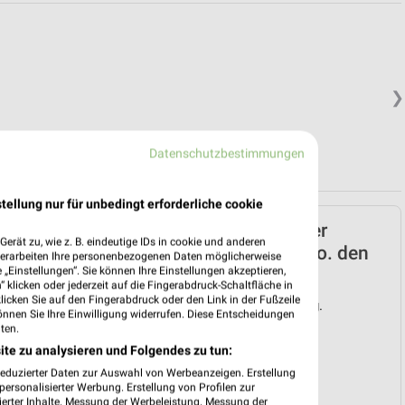
❯
Datenschutzbestimmungen
tellung nur für unbedingt erforderliche cookie
Lidl Prospekt für Enger
erät zu, wie z. B. eindeutige IDs in cookie und anderen
(Widukindstadt) ab Mo. den
verarbeiten Ihre personenbezogenen Daten möglicherweise
„Einstellungen“. Sie können Ihre Einstellungen akzeptieren,
03.08.
 klicken oder jederzeit auf die Fingerabdruck-Schaltfläche in
klicken Sie auf den Fingerabdruck oder den Link in der Fußzeile
Gültig von 03. Aug. bis 08. Aug.
önnen Sie Ihre Einwilligung widerrufen. Diese Entscheidungen
ten.
📅
Kalendereintrag erstellen
ite zu analysieren und Folgendes zu tun:
reduzierter Daten zur Auswahl von Werbeanzeigen. Erstellung
❯
PROSPEKT BLÄTTERN
ersonalisierter Werbung. Erstellung von Profilen zur
ierter Inhalte. Messung der Werbeleistung. Messung der