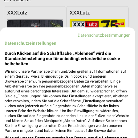
XXXLutz
XXXLutz
Datenschutzbestimmungen
Datenschutzeinstellungen
Durch Klicken auf die Schaltfläche „Ablehnen“ wird die
Standardeinstellung nur für unbedingt erforderliche cookie
beibehalten.
Wir und unsere Partner speichern und/oder greifen auf Informationen auf
einem Gerät zu, wie z. B. eindeutige IDs in cookie und anderen
Browserspeichern, um personenbezogene Daten zu verarbeiten. Einige
Anbieter verarbeiten Ihre personenbezogenen Daten möglicherweise
aufgrund eines berechtigten Interesses. Um dem zu widersprechen, öffnen
Sie die „Einstellungen“. Sie können Ihre Einstellungen akzeptieren, ablehnen
oder verwalten, indem Sie auf die Schaltfläche „Einstellungen verwalten“
22,4 km
22,4 km
klicken oder jederzeit auf die Fingerabdruck-Schaltfläche in der linken
Angebote ab 08.08.
Gartenmöbel-Abverkauf
unteren Ecke der Website klicken. Um Ihre Einwilligung zu widerrufen,
klicken Sie auf den Fingerabdruck oder den Link in der Fußzeile der Website
Gültig bis Fr. 21.08.
Gültig bis Fr. 28.08.
und klicken Sie auf den Menüpunkt „Meine Daten“. Auf dieser Seite können
Sie Ihre Einwilligung widerrufen. Diese Entscheidungen werden unseren
XXXLutz
JYSK
Partnern mitgeteilt und haben keinen Einfluss auf die Browserdaten.