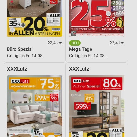
Verwendung reduzierter Daten zur Auswahl von
Inhalten
IAB-Besonderheiten:
Verwendung genauer Standortdaten
Geräte anhand von aktiv angeforderten
22,4 km
22,4 km
Informationen identifizieren
Büro Spezial
Mega Tage
Gültig bis Fr. 14.08.
Gültig bis Fr. 14.08.
Nicht-IAB-Verarbeitungszwecke:
Notwendig
XXXLutz
XXXLutz
Performance
Funktional
Werbung