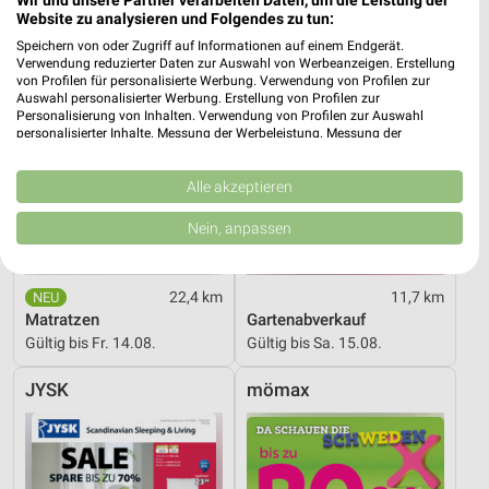
Wir und unsere Partner verarbeiten Daten, um die Leistung der
Website zu analysieren und Folgendes zu tun:
Speichern von oder Zugriff auf Informationen auf einem Endgerät.
Verwendung reduzierter Daten zur Auswahl von Werbeanzeigen. Erstellung
von Profilen für personalisierte Werbung. Verwendung von Profilen zur
Auswahl personalisierter Werbung. Erstellung von Profilen zur
Personalisierung von Inhalten. Verwendung von Profilen zur Auswahl
personalisierter Inhalte. Messung der Werbeleistung. Messung der
Performance von Inhalten. Analyse von Zielgruppen durch Statistiken oder
Kombinationen von Daten aus verschiedenen Quellen. Entwicklung und
Verbesserung der Angebote. Verwendung reduzierter Daten zur Auswahl
Alle akzeptieren
von Inhalten.
Daten können außerhalb der Europäischen Union weitergegeben und in die
Nein, anpassen
USA gesendet werden.
Ihre Einwilligung und die cookie Richtlinie gelten ausschließlich für diese
Website/App.
22,4 km
11,7 km
Partnerliste anzeigen (1 IAB-Anbieter)
Matratzen
Gartenabverkauf
Wir nutzen Ihre Daten für folgende Zwecke:
Gültig bis Fr. 14.08.
Gültig bis Sa. 15.08.
IAB-Verarbeitungszwecke:
JYSK
mömax
Speichern von oder Zugriff auf Informationen
auf einem Endgerät
Verwendung reduzierter Daten zur Auswahl von
Werbeanzeigen