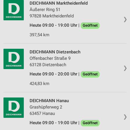
personalisierter Inhalte
DEICHMANN Marktheidenfeld
Äußerer Ring 51
Messung der Werbeleistung
97828 Marktheidenfeld
❯
Heute 09:00 - 19:00 Uhr |
Geöffnet
Messung der Performance von Inhalten
397,54 km
Analyse von Zielgruppen durch Statistiken oder
Kombinationen von Daten aus verschiedenen
Quellen
DEICHMANN Dietzenbach
Offenbacher Straße 9
Entwicklung und Verbesserung der Angebote
63128 Dietzenbach
❯
Verwendung reduzierter Daten zur Auswahl von
Heute 09:00 - 20:00 Uhr |
Geöffnet
Inhalten
424,83 km
IAB-Besonderheiten:
Verwendung genauer Standortdaten
DEICHMANN Hanau
Grashüpferweg 2
Geräte anhand von aktiv angeforderten
Informationen identifizieren
63457 Hanau
❯
Nicht-IAB-Verarbeitungszwecke:
Heute 09:00 - 19:00 Uhr |
Geöffnet