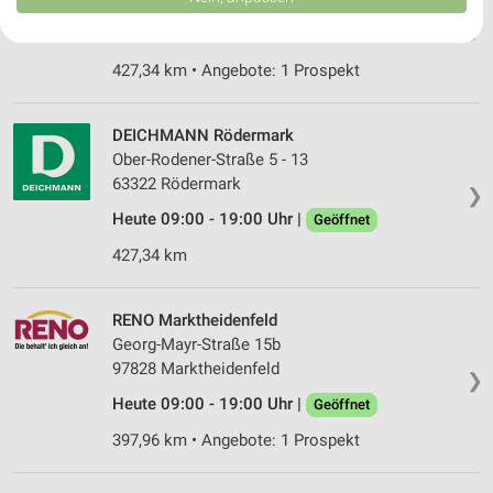
USA gesendet werden.
Ober-Rodener Straße 11
❯
Ihre Einwilligung und die cookie Richtlinie gelten ausschließlich für diese
63322 Rödermark
Website/App.
427,34 km • Angebote: 1 Prospekt
Partnerliste anzeigen (1 IAB-Anbieter)
Wir nutzen Ihre Daten für folgende Zwecke:
IAB-Verarbeitungszwecke:
DEICHMANN Rödermark
Ober-Rodener-Straße 5 - 13
Speichern von oder Zugriff auf Informationen
63322 Rödermark
auf einem Endgerät
❯
Heute 09:00 - 19:00 Uhr |
Geöffnet
Verwendung reduzierter Daten zur Auswahl von
Werbeanzeigen
427,34 km
Erstellung von Profilen für personalisierte
Werbung
RENO Marktheidenfeld
Georg-Mayr-Straße 15b
Verwendung von Profilen zur Auswahl
97828 Marktheidenfeld
personalisierter Werbung
❯
Heute 09:00 - 19:00 Uhr |
Geöffnet
Erstellung von Profilen zur Personalisierung
397,96 km • Angebote: 1 Prospekt
von Inhalten
Verwendung von Profilen zur Auswahl