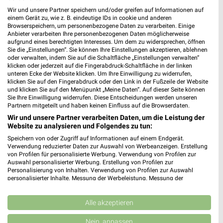
Heute 09:00 - 19:00 Uhr |
Geöffnet
Wir und unsere Partner speichern und/oder greifen auf Informationen auf
einem Gerät zu, wie z. B. eindeutige IDs in cookie und anderen
412,55 km
Browserspeichern, um personenbezogene Daten zu verarbeiten. Einige
Anbieter verarbeiten Ihre personenbezogenen Daten möglicherweise
aufgrund eines berechtigten Interesses. Um dem zu widersprechen, öffnen
DEICHMANN Wertheim
Sie die „Einstellungen“. Sie können Ihre Einstellungen akzeptieren, ablehnen
oder verwalten, indem Sie auf die Schaltfläche „Einstellungen verwalten“
Bahnhofstraße 22
klicken oder jederzeit auf die Fingerabdruck-Schaltfläche in der linken
97877 Wertheim
unteren Ecke der Website klicken. Um Ihre Einwilligung zu widerrufen,
❯
klicken Sie auf den Fingerabdruck oder den Link in der Fußzeile der Website
Heute 09:00 - 19:00 Uhr |
Geöffnet
und klicken Sie auf den Menüpunkt „Meine Daten“. Auf dieser Seite können
Sie Ihre Einwilligung widerrufen. Diese Entscheidungen werden unseren
409,35 km
Partnern mitgeteilt und haben keinen Einfluss auf die Browserdaten.
Wir und unsere Partner verarbeiten Daten, um die Leistung der
Website zu analysieren und Folgendes zu tun:
RENO Großkrotzenburg
Speichern von oder Zugriff auf Informationen auf einem Endgerät.
Marie-Curie-Straße 1
Verwendung reduzierter Daten zur Auswahl von Werbeanzeigen. Erstellung
von Profilen für personalisierte Werbung. Verwendung von Profilen zur
63538 Großkrotzenburg
❯
Auswahl personalisierter Werbung. Erstellung von Profilen zur
Personalisierung von Inhalten. Verwendung von Profilen zur Auswahl
Heute 09:00 - 19:00 Uhr |
Geöffnet
personalisierter Inhalte. Messung der Werbeleistung. Messung der
Performance von Inhalten. Analyse von Zielgruppen durch Statistiken oder
409,33 km • Angebote: 1 Prospekt
Kombinationen von Daten aus verschiedenen Quellen. Entwicklung und
Verbesserung der Angebote. Verwendung reduzierter Daten zur Auswahl
Alle akzeptieren
von Inhalten.
SIEMES Schuhcenter Rödermark
Daten können außerhalb der Europäischen Union weitergegeben und in die
Nein, anpassen