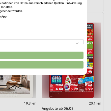
03.08.
Angebote ab 01.08.
binationen von Daten aus verschiedenen Quellen. Entwicklung
ültig
Noch heute gültig
 Inhalten.
gesendet werden.
e/App.
Kaufland
n
19,3 km
20,1 km
Angebote ab 06.08.