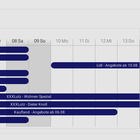
r
08
Sa
09
So
10
Mo
11
Di
12
Mi
13
Do
Lidl - Angebote ab 10.08.
XXXLutz - Wohnen Spezial
XXXLutz - Dieter Knoll
Kaufland - Angebote ab 06.08.