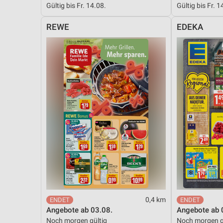
Gültig bis Fr. 14.08.
Gültig bis Fr. 1
Messung der Performance von Inhalten
REWE
EDEKA
Analyse von Zielgruppen durch Statistiken oder Kombinationen 
Quellen
Entwicklung und Verbesserung der Angebote
Verwendung reduzierter Daten zur Auswahl von Inhalten
IAB-Besonderheiten:
Verwendung genauer Standortdaten
Geräte anhand von aktiv angeforderten Informationen identifizie
Nicht-IAB-Verarbeitungszwecke:
Notwendig
Performance
0,4 km
Funktional
Angebote ab 03.08.
Angebote ab 
Noch morgen gültig
Noch morgen g
Werbung