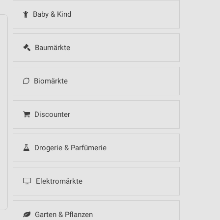
Baby & Kind
Baumärkte
14
Fr
15
Sa
16
So
17
Mo
18
Di
19
Mi
Biomärkte
Discounter
Drogerie & Parfümerie
Elektromärkte
Garten & Pflanzen