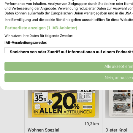
Angebote ab 03.08.
Angebote ab 
Performance von Inhalten. Analyse von Zielgruppen durch Statistiken oder Kom
Noch morgen gültig
Noch morgen g
und Verbesserung der Angebote. Verwendung reduzierter Daten zur Auswahl von
Daten können außerhalb der Europäischen Union weitergegeben und in die USA 
Ihre Einwilligung und die cookie Richtlinie gelten ausschließlich für diese Websit
XXXLutz
XXXLutz
Partnerliste anzeigen (1 IAB-Anbieter)
Wir nutzen Ihre Daten für folgende Zwecke:
IAB-Verarbeitungszwecke:
Speichern von oder Zugriff auf Informationen auf einem Endgerät
Verwendung reduzierter Daten zur Auswahl von Werbeanzeigen
Alle akzeptiere
Erstellung von Profilen für personalisierte Werbung
Nein, anpassen
Verwendung von Profilen zur Auswahl personalisierter Werbung
Erstellung von Profilen zur Personalisierung von Inhalten
Verwendung von Profilen zur Auswahl personalisierter Inhalte
19,3 km
Messung der Werbeleistung
Wohnen Spezial
Dieter Knoll