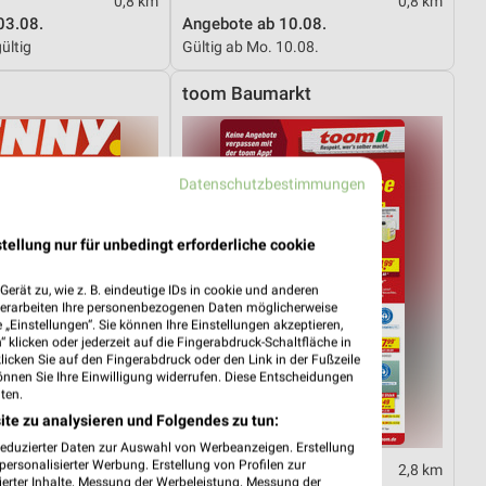
0,8 km
0,8 km
03.08.
Angebote ab 10.08.
ültig
Gültig ab Mo. 10.08.
toom Baumarkt
Datenschutzbestimmungen
tellung nur für unbedingt erforderliche cookie
erät zu, wie z. B. eindeutige IDs in cookie und anderen
verarbeiten Ihre personenbezogenen Daten möglicherweise
„Einstellungen“. Sie können Ihre Einstellungen akzeptieren,
 klicken oder jederzeit auf die Fingerabdruck-Schaltfläche in
klicken Sie auf den Fingerabdruck oder den Link in der Fußzeile
önnen Sie Ihre Einwilligung widerrufen. Diese Entscheidungen
ten.
ite zu analysieren und Folgendes zu tun:
reduzierter Daten zur Auswahl von Werbeanzeigen. Erstellung
ersonalisierter Werbung. Erstellung von Profilen zur
1,7 km
2,8 km
ierter Inhalte. Messung der Werbeleistung. Messung der