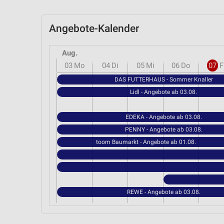
Angebote-Kalender
Aug.
03
Mo
04
Di
05
Mi
06
Do
07
F
DAS FUTTERHAUS - Sommer Knaller
Lidl - Angebote ab 03.08.
EDEKA - Angebote ab 03.08.
PENNY - Angebote ab 03.08.
toom Baumarkt - Angebote ab 01.08.
REWE - Angebote ab 03.08.