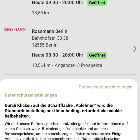
Heute 09:00 - 20:00 Uhr |
Geöffnet
13,65 km
Rossmann Berlin
Bahnhofstr. 33-38
12555 Berlin
❯
Heute 08:00 - 20:00 Uhr |
Geöffnet
13,56 km • Angebote: 3 Prospekte
Ernsting's family Erkner
Datenschutzbestimmungen
Friedrichstraße 22 A
Datenschutzeinstellungen
15537 Erkner
❯
Durch Klicken auf die Schaltfläche „Ablehnen“ wird die
Heute 09:00 - 18:30 Uhr |
Geöffnet
Standardeinstellung nur für unbedingt erforderliche cookie
beibehalten.
26,03 km
Wir und unsere Partner speichern und/oder greifen auf Informationen auf
einem Gerät zu, wie z. B. eindeutige IDs in cookie und anderen
Browserspeichern, um personenbezogene Daten zu verarbeiten. Einige
Rossmann Erkner
Anbieter verarbeiten Ihre personenbezogenen Daten möglicherweise