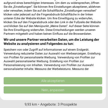
Friedrichstr. 58
aufgrund eines berechtigten Interesses. Um dem zu widersprechen, öffnen
Sie die „Einstellungen“. Sie können Ihre Einstellungen akzeptieren, ablehnen
15537 Erkner
❯
oder verwalten, indem Sie auf die Schaltfläche „Einstellungen verwalten“
klicken oder jederzeit auf die Fingerabdruck-Schaltfläche in der linken
Heute 08:00 - 20:00 Uhr |
Geöffnet
unteren Ecke der Website klicken. Um Ihre Einwilligung zu widerrufen,
klicken Sie auf den Fingerabdruck oder den Link in der Fußzeile der Website
26,03 km • Angebote: 3 Prospekte
und klicken Sie auf den Menüpunkt „Meine Daten“. Auf dieser Seite können
Sie Ihre Einwilligung widerrufen. Diese Entscheidungen werden unseren
Partnern mitgeteilt und haben keinen Einfluss auf die Browserdaten.
Ernsting's family Berlin
Wir und unsere Partner verarbeiten Daten, um die Leistung der
Schnellerstr. 21
Website zu analysieren und Folgendes zu tun:
12439 Berlin
Speichern von oder Zugriff auf Informationen auf einem Endgerät.
❯
Verwendung reduzierter Daten zur Auswahl von Werbeanzeigen. Erstellung
Heute 09:00 - 20:00 Uhr |
Geöffnet
von Profilen für personalisierte Werbung. Verwendung von Profilen zur
Auswahl personalisierter Werbung. Erstellung von Profilen zur
9,93 km
Personalisierung von Inhalten. Verwendung von Profilen zur Auswahl
personalisierter Inhalte. Messung der Werbeleistung. Messung der
Performance von Inhalten. Analyse von Zielgruppen durch Statistiken oder
Kombinationen von Daten aus verschiedenen Quellen. Entwicklung und
Rossmann Berlin
Verbesserung der Angebote. Verwendung reduzierter Daten zur Auswahl
Alle akzeptieren
Schnellerstr. 21-22
von Inhalten.
Daten können außerhalb der Europäischen Union weitergegeben und in die
12439 Berlin
Nein, anpassen
❯
USA gesendet werden.
Heute 08:00 - 21:00 Uhr |
Geöffnet
Ihre Einwilligung und die cookie Richtlinie gelten ausschließlich für diese
Website/App.
9,93 km • Angebote: 3 Prospekte
Partnerliste anzeigen (1 IAB-Anbieter)