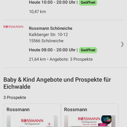
Heute 10:00 - 20:00 Uhr |
Geöffnet
Messung der Performance von Inhalten
10,47 km
Analyse von Zielgruppen durch Statistiken oder
Kombinationen von Daten aus verschiedenen
Quellen
Rossmann Schöneiche
Kalkberger Str. 10-12
Entwicklung und Verbesserung der Angebote
15566 Schöneiche
❯
Heute 08:00 - 20:00 Uhr |
Verwendung reduzierter Daten zur Auswahl von
Geöffnet
Inhalten
21,64 km • Angebote: 3 Prospekte
IAB-Besonderheiten:
Verwendung genauer Standortdaten
Baby & Kind Angebote und Prospekte für
Geräte anhand von aktiv angeforderten
Eichwalde
Informationen identifizieren
3 Prospekte
Nicht-IAB-Verarbeitungszwecke:
Notwendig
Rossmann
Rossmann
Performance