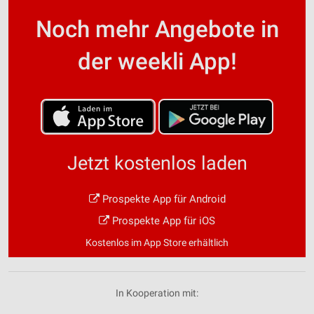
Noch mehr Angebote in
der weekli App!
Jetzt kostenlos laden
Prospekte App für Android
Prospekte App für iOS
Kostenlos im App Store erhältlich
In Kooperation mit: