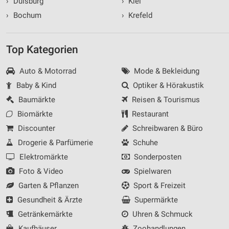
›
Duisburg
›
Kiel
›
Bochum
›
Krefeld
Top Kategorien
Auto & Motorrad
Mode & Bekleidung
Baby & Kind
Optiker & Hörakustik
Baumärkte
Reisen & Tourismus
Biomärkte
Restaurant
Discounter
Schreibwaren & Büro
Drogerie & Parfümerie
Schuhe
Elektromärkte
Sonderposten
Foto & Video
Spielwaren
Garten & Pflanzen
Sport & Freizeit
Gesundheit & Ärzte
Supermärkte
Getränkemärkte
Uhren & Schmuck
Kaufhäuser
Zoohandlungen