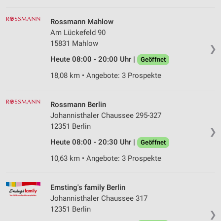
Wir nutzen Ihre Daten für folgende Zwecke:
Rossmann Mahlow
IAB-Verarbeitungszwecke:
Am Lückefeld 90
Speichern von oder Zugriff auf Informationen
15831 Mahlow
❯
auf einem Endgerät
Heute 08:00 - 20:00 Uhr |
Geöffnet
Verwendung reduzierter Daten zur Auswahl von
18,08 km • Angebote: 3 Prospekte
Werbeanzeigen
Erstellung von Profilen für personalisierte
Rossmann Berlin
Werbung
Johannisthaler Chaussee 295-327
Verwendung von Profilen zur Auswahl
12351 Berlin
❯
personalisierter Werbung
Heute 08:00 - 20:30 Uhr |
Geöffnet
Erstellung von Profilen zur Personalisierung
10,63 km • Angebote: 3 Prospekte
von Inhalten
Verwendung von Profilen zur Auswahl
Ernsting's family Berlin
personalisierter Inhalte
Johannisthaler Chaussee 317
12351 Berlin
Messung der Werbeleistung
❯