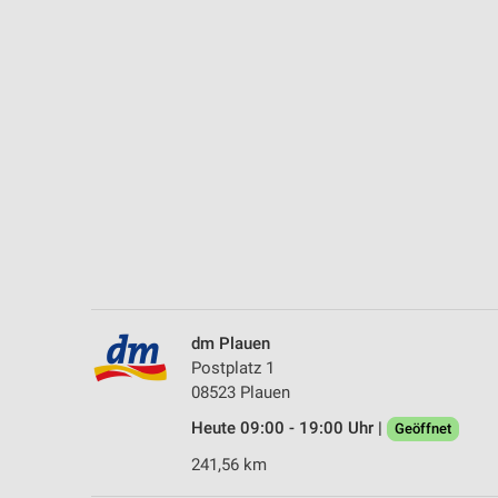
Messung der Performance von Inhalten
Analyse von Zielgruppen durch Statistiken oder Kombinationen 
Quellen
Entwicklung und Verbesserung der Angebote
Verwendung reduzierter Daten zur Auswahl von Inhalten
IAB-Besonderheiten:
Verwendung genauer Standortdaten
Geräte anhand von aktiv angeforderten Informationen identifizie
Nicht-IAB-Verarbeitungszwecke:
dm Plauen
Notwendig
Postplatz 1
08523 Plauen
Performance
Heute 09:00 - 19:00 Uhr |
Geöffnet
Funktional
241,56 km
Werbung