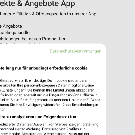
pekte & Angebote App
ümerie Filialen & Öffnungszeiten in unserer App.
e Angebote
ieblingshändler
htigungen bei neuen Prospekten
 Einkauf stressfrei planen
Datenschutzbestimmungen
 App jetzt laden oder QR-Code scannen.
tellung nur für unbedingt erforderliche cookie
erät zu, wie z. B. eindeutige IDs in cookie und anderen
verarbeiten Ihre personenbezogenen Daten möglicherweise
„Einstellungen“. Sie können Ihre Einstellungen akzeptieren,
 klicken oder jederzeit auf die Fingerabdruck-Schaltfläche in
klicken Sie auf den Fingerabdruck oder den Link in der Fußzeile
önnen Sie Ihre Einwilligung widerrufen. Diese Entscheidungen
ten.
ite zu analysieren und Folgendes zu tun:
reduzierter Daten zur Auswahl von Werbeanzeigen. Erstellung
ersonalisierter Werbung. Erstellung von Profilen zur
ierter Inhalte. Messung der Werbeleistung. Messung der