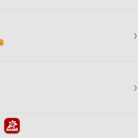
❯
.
❯