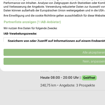
Performance von Inhalten. Analyse von Zielgruppen durch Statistiken oder Kom
und Verbesserung der Angebote. Verwendung reduzierter Daten zur Auswahl von
Daten können außerhalb der Europäischen Union weitergegeben und in die USA 
Ihre Einwilligung und die cookie Richtlinie gelten ausschließlich für diese Websit
Rossmann Rehau
Partnerliste anzeigen (1 IAB-Anbieter)
Ludwigstr. 9
Wir nutzen Ihre Daten für folgende Zwecke:
95111 Rehau
IAB-Verarbeitungszwecke:
Heute 08:30 - 14:00 Uhr |
Schließt in 7 Min
Speichern von oder Zugriff auf Informationen auf einem Endgerät
269,80 km • Angebote: 3 Prospekte
Verwendung reduzierter Daten zur Auswahl von Werbeanzeigen
Alle akzeptiere
Rossmann Plauen
Erstellung von Profilen für personalisierte Werbung
Nein, anpassen
Äußere Reichenbacher Str. 64
Verwendung von Profilen zur Auswahl personalisierter Werbung
08529 Plauen
Heute 08:00 - 20:00 Uhr |
Geöffnet
Erstellung von Profilen zur Personalisierung von Inhalten
240,75 km • Angebote: 3 Prospekte
Verwendung von Profilen zur Auswahl personalisierter Inhalte
Messung der Werbeleistung