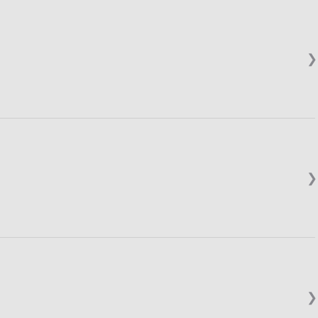
❯
❯
❯