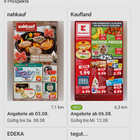
9 Prospekte
Messung der Performance von Inhalten
nahkauf
Kaufland
Analyse von Zielgruppen durch Statistiken oder
Kombinationen von Daten aus verschiedenen
Quellen
Entwicklung und Verbesserung der Angebote
Verwendung reduzierter Daten zur Auswahl von
Inhalten
IAB-Besonderheiten:
Verwendung genauer Standortdaten
Geräte anhand von aktiv angeforderten
Informationen identifizieren
7,1 km
6,3 km
Nicht-IAB-Verarbeitungszwecke:
Angebote ab 03.08.
Angebote ab 06.08.
Gültig bis Sa. 08.08.
Gültig bis Mi. 12.08.
Notwendig
EDEKA
tegut...
Performance