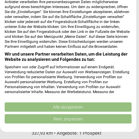
Alte Ziegelei 3
Anbieter verarbeiten Ihre personenbezogenen Daten möglicherweise
aufgrund eines berechtigten Interesses. Um dem zu widersprechen, öffnen
36100 Petersberg
❯
Sie die „Einstellungen“. Sie können Ihre Einstellungen akzeptieren, ablehnen
oder verwalten, indem Sie auf die Schaltfläche „Einstellungen verwalten“
Heute 07:00 - 21:00 Uhr |
Geöffnet
klicken oder jederzeit auf die Fingerabdruck-Schaltfläche in der linken
unteren Ecke der Website klicken. Um Ihre Einwilligung zu widerrufen,
335,97 km • Angebote: 2 Prospekte
klicken Sie auf den Fingerabdruck oder den Link in der Fußzeile der Website
und klicken Sie auf den Menüpunkt „Meine Daten“. Auf dieser Seite können
Sie Ihre Einwilligung widerrufen. Diese Entscheidungen werden unseren
Partnern mitgeteilt und haben keinen Einfluss auf die Browserdaten.
tegut... Fulda
Bahnhofstraße 25
Wir und unsere Partner verarbeiten Daten, um die Leistung der
Website zu analysieren und Folgendes zu tun:
36037 Fulda
❯
Speichern von oder Zugriff auf Informationen auf einem Endgerät.
Heute 05:30 - 21:00 Uhr |
Geöffnet
Verwendung reduzierter Daten zur Auswahl von Werbeanzeigen. Erstellung
von Profilen für personalisierte Werbung. Verwendung von Profilen zur
337,66 km
Auswahl personalisierter Werbung. Erstellung von Profilen zur
Personalisierung von Inhalten. Verwendung von Profilen zur Auswahl
personalisierter Inhalte. Messung der Werbeleistung. Messung der
Performance von Inhalten. Analyse von Zielgruppen durch Statistiken oder
tegut... Fulda
Kombinationen von Daten aus verschiedenen Quellen. Entwicklung und
Rabanusstraße 3
Verbesserung der Angebote. Verwendung reduzierter Daten zur Auswahl
Alle akzeptieren
von Inhalten.
36037 Fulda
❯
Daten können außerhalb der Europäischen Union weitergegeben und in die
Nein, anpassen
USA gesendet werden.
Heute 07:00 - 21:00 Uhr |
Geöffnet
Ihre Einwilligung und die cookie Richtlinie gelten ausschließlich für diese
337,93 km • Angebote: 1 Prospekt
Website/App.