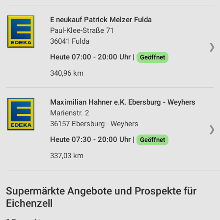
Partnerliste anzeigen (1 IAB-Anbieter)
Wir nutzen Ihre Daten für folgende Zwecke:
E neukauf Patrick Melzer Fulda
IAB-Verarbeitungszwecke:
Paul-Klee-Straße 71
36041 Fulda
Speichern von oder Zugriff auf Informationen
❯
auf einem Endgerät
Heute 07:00 - 20:00 Uhr |
Geöffnet
Verwendung reduzierter Daten zur Auswahl von
340,96 km
Werbeanzeigen
Erstellung von Profilen für personalisierte
Maximilian Hahner e.K. Ebersburg - Weyhers
Werbung
Marienstr. 2
36157 Ebersburg - Weyhers
❯
Verwendung von Profilen zur Auswahl
personalisierter Werbung
Heute 07:30 - 20:00 Uhr |
Geöffnet
337,03 km
Erstellung von Profilen zur Personalisierung
von Inhalten
Verwendung von Profilen zur Auswahl
Supermärkte Angebote und Prospekte für
personalisierter Inhalte
Eichenzell
Messung der Werbeleistung