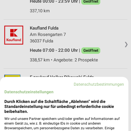
Heute 00:00 - 23:59 Uhr |
Geöffnet
337,10 km
Kaufland Fulda
Am Rosengarten 7
36037 Fulda
❯
Heute 07:00 - 22:00 Uhr |
Geöffnet
338,57 km • Angebote: 2 Prospekte
E neukauf Volker Pikowski Fulda
Pacelliallee 42
Datenschutzbestimmungen
36043 Fulda
Datenschutzeinstellungen
❯
Heute 07:00 - 22:00 Uhr |
Geöffnet
Durch Klicken auf die Schaltfläche „Ablehnen“ wird die
Standardeinstellung nur für unbedingt erforderliche cookie
335,94 km
beibehalten.
Wir und unsere Partner speichern und/oder greifen auf Informationen auf
einem Gerät zu, wie z. B. eindeutige IDs in cookie und anderen
REWE Petersberg
Browserspeichern, um personenbezogene Daten zu verarbeiten. Einige