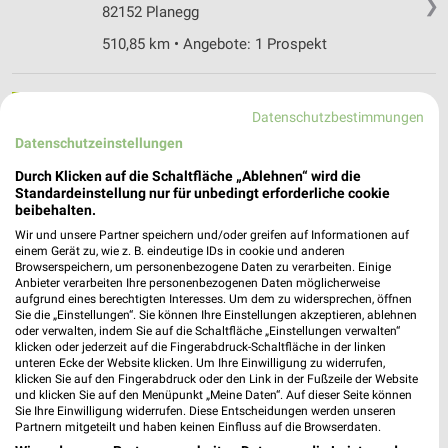
❯
82152 Planegg
510,85 km • Angebote: 1 Prospekt
Denns BioMarkt München
Datenschutzbestimmungen
Verdistr. 130
Datenschutzeinstellungen
81247 München
❯
Durch Klicken auf die Schaltfläche „Ablehnen“ wird die
Heute 08:00 - 20:00 Uhr |
Geschlossen
Standardeinstellung nur für unbedingt erforderliche cookie
beibehalten.
503,47 km • Angebote: 1 Prospekt
Wir und unsere Partner speichern und/oder greifen auf Informationen auf
einem Gerät zu, wie z. B. eindeutige IDs in cookie und anderen
Browserspeichern, um personenbezogene Daten zu verarbeiten. Einige
Reformhaus Mayr München Pasing
Anbieter verarbeiten Ihre personenbezogenen Daten möglicherweise
Bäckerstraße 4
aufgrund eines berechtigten Interesses. Um dem zu widersprechen, öffnen
❯
81241 München
Sie die „Einstellungen“. Sie können Ihre Einstellungen akzeptieren, ablehnen
oder verwalten, indem Sie auf die Schaltfläche „Einstellungen verwalten“
505,30 km • Angebote: 1 Prospekt
klicken oder jederzeit auf die Fingerabdruck-Schaltfläche in der linken
unteren Ecke der Website klicken. Um Ihre Einwilligung zu widerrufen,
klicken Sie auf den Fingerabdruck oder den Link in der Fußzeile der Website
und klicken Sie auf den Menüpunkt „Meine Daten“. Auf dieser Seite können
Landmann’s Biomarkt II Gräfelfing
Sie Ihre Einwilligung widerrufen. Diese Entscheidungen werden unseren
Pasinger Str. 50
Partnern mitgeteilt und haben keinen Einfluss auf die Browserdaten.