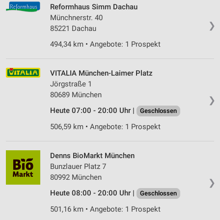
Reformhaus Simm Dachau
Erstellung von Profilen für personalisierte
Münchnerstr. 40
❯
Werbung
85221 Dachau
494,34 km • Angebote: 1 Prospekt
Verwendung von Profilen zur Auswahl
personalisierter Werbung
VITALIA München-Laimer Platz
Erstellung von Profilen zur Personalisierung
von Inhalten
Jörgstraße 1
80689 München
❯
Verwendung von Profilen zur Auswahl
Heute 07:00 - 20:00 Uhr |
personalisierter Inhalte
Geschlossen
506,59 km • Angebote: 1 Prospekt
Messung der Werbeleistung
Messung der Performance von Inhalten
Denns BioMarkt München
Bunzlauer Platz 7
Analyse von Zielgruppen durch Statistiken oder
80992 München
Kombinationen von Daten aus verschiedenen
❯
Quellen
Heute 08:00 - 20:00 Uhr |
Geschlossen
Entwicklung und Verbesserung der Angebote
501,16 km • Angebote: 1 Prospekt