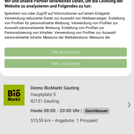
82166 Gräfelfing
Wir und unsere Partner verarbeiten Daten, um die Leistung der
❯
Website zu analysieren und Folgendes zu tun:
Heute 08:00 - 20:00 Uhr |
Geschlossen
Speichern von oder Zugriff auf Informationen auf einem Endgerät.
Verwendung reduzierter Daten zur Auswahl von Werbeanzeigen. Erstellung
508,88 km • Angebote: 1 Prospekt
von Profilen für personalisierte Werbung. Verwendung von Profilen zur
Auswahl personalisierter Werbung. Erstellung von Profilen zur
Personalisierung von Inhalten. Verwendung von Profilen zur Auswahl
Alnatura München
personalisierter Inhalte. Messung der Werbeleistung. Messung der
Performance von Inhalten. Analyse von Zielgruppen durch Statistiken oder
Landsberger Straße 480-482
Kombinationen von Daten aus verschiedenen Quellen. Entwicklung und
81241 München
Verbesserung der Angebote. Verwendung reduzierter Daten zur Auswahl
Alle akzeptieren
❯
von Inhalten.
Heute 08:00 - 20:00 Uhr |
Geschlossen
Daten können außerhalb der Europäischen Union weitergegeben und in die
Nein, anpassen
USA gesendet werden.
505,40 km
Ihre Einwilligung und die cookie Richtlinie gelten ausschließlich für diese
Website/App.
Partnerliste anzeigen (1 IAB-Anbieter)
Denns BioMarkt Gauting
Wir nutzen Ihre Daten für folgende Zwecke:
Hauptplatz 5
IAB-Verarbeitungszwecke:
82131 Gauting
❯
Speichern von oder Zugriff auf Informationen
Heute 08:00 - 20:00 Uhr |
Geschlossen
auf einem Endgerät
515,55 km • Angebote: 1 Prospekt
Verwendung reduzierter Daten zur Auswahl von
Werbeanzeigen