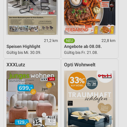
Verwendung reduzierter Daten zur Auswahl von
Inhalten
IAB-Besonderheiten:
Verwendung genauer Standortdaten
21,2 km
22,8 km
Geräte anhand von aktiv angeforderten
Speisen Highlight
Angebote ab 08.08.
Informationen identifizieren
Gültig bis Mi. 30.09.
Gültig bis Fr. 21.08.
Nicht-IAB-Verarbeitungszwecke:
XXXLutz
Opti Wohnwelt
Notwendig
Performance
Funktional
Werbung