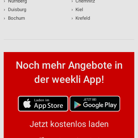
›
Nürnberg
›
Chemnitz
›
Duisburg
›
Kiel
›
Bochum
›
Krefeld
Noch mehr Angebote in
der weekli App!
Jetzt kostenlos laden