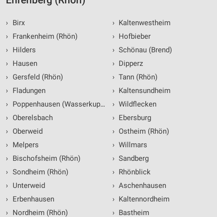
Ehrenberg (Rhön)
›
Birx
›
Kaltenwestheim
›
Frankenheim (Rhön)
›
Hofbieber
›
Hilders
›
Schönau (Brend)
›
Hausen
›
Dipperz
›
Gersfeld (Rhön)
›
Tann (Rhön)
›
Fladungen
›
Kaltensundheim
›
Poppenhausen (Wasserkuppe)
›
Wildflecken
›
Oberelsbach
›
Ebersburg
›
Oberweid
›
Ostheim (Rhön)
›
Melpers
›
Willmars
›
Bischofsheim (Rhön)
›
Sandberg
›
Sondheim (Rhön)
›
Rhönblick
›
Unterweid
›
Aschenhausen
›
Erbenhausen
›
Kaltennordheim
›
Nordheim (Rhön)
›
Bastheim