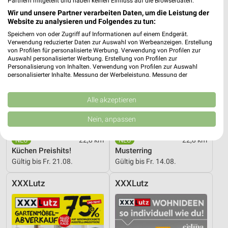
Partnern mitgeteilt und haben keinen Einfluss auf die Browserdaten.
Wir und unsere Partner verarbeiten Daten, um die Leistung der
Website zu analysieren und Folgendes zu tun:
Speichern von oder Zugriff auf Informationen auf einem Endgerät.
Verwendung reduzierter Daten zur Auswahl von Werbeanzeigen. Erstellung
von Profilen für personalisierte Werbung. Verwendung von Profilen zur
Auswahl personalisierter Werbung. Erstellung von Profilen zur
Personalisierung von Inhalten. Verwendung von Profilen zur Auswahl
personalisierter Inhalte. Messung der Werbeleistung. Messung der
Performance von Inhalten. Analyse von Zielgruppen durch Statistiken oder
Kombinationen von Daten aus verschiedenen Quellen. Entwicklung und
Verbesserung der Angebote. Verwendung reduzierter Daten zur Auswahl
Alle akzeptieren
von Inhalten.
Daten können außerhalb der Europäischen Union weitergegeben und in die
Nein, anpassen
USA gesendet werden.
Ihre Einwilligung und die cookie Richtlinie gelten ausschließlich für diese
22,8 km
22,8 km
Website/App.
Küchen Preishits!
Musterring
Partnerliste anzeigen (1 IAB-Anbieter)
Gültig bis Fr. 21.08.
Gültig bis Fr. 14.08.
Wir nutzen Ihre Daten für folgende Zwecke:
IAB-Verarbeitungszwecke:
XXXLutz
XXXLutz
Speichern von oder Zugriff auf Informationen
auf einem Endgerät
Verwendung reduzierter Daten zur Auswahl von