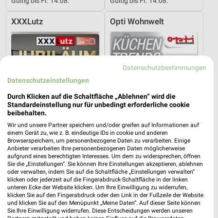
Gültig bis Fr. 14.08.
Gültig bis Fr. 14.08.
XXXLutz
Opti Wohnwelt
Datenschutzbestimmungen
Datenschutzeinstellungen
Durch Klicken auf die Schaltfläche „Ablehnen“ wird die
Standardeinstellung nur für unbedingt erforderliche cookie
beibehalten.
Wir und unsere Partner speichern und/oder greifen auf Informationen auf
einem Gerät zu, wie z. B. eindeutige IDs in cookie und anderen
Browserspeichern, um personenbezogene Daten zu verarbeiten. Einige
Anbieter verarbeiten Ihre personenbezogenen Daten möglicherweise
aufgrund eines berechtigten Interesses. Um dem zu widersprechen, öffnen
Sie die „Einstellungen“. Sie können Ihre Einstellungen akzeptieren, ablehnen
22,8 km
21,2 km
oder verwalten, indem Sie auf die Schaltfläche „Einstellungen verwalten“
Angebote ab 08.08.
Küchentrends
klicken oder jederzeit auf die Fingerabdruck-Schaltfläche in der linken
Gültig bis Fr. 14.08.
Gültig bis Mi. 30.09.
unteren Ecke der Website klicken. Um Ihre Einwilligung zu widerrufen,
klicken Sie auf den Fingerabdruck oder den Link in der Fußzeile der Website
und klicken Sie auf den Menüpunkt „Meine Daten“. Auf dieser Seite können
XXXLutz
XXXLutz
Sie Ihre Einwilligung widerrufen. Diese Entscheidungen werden unseren