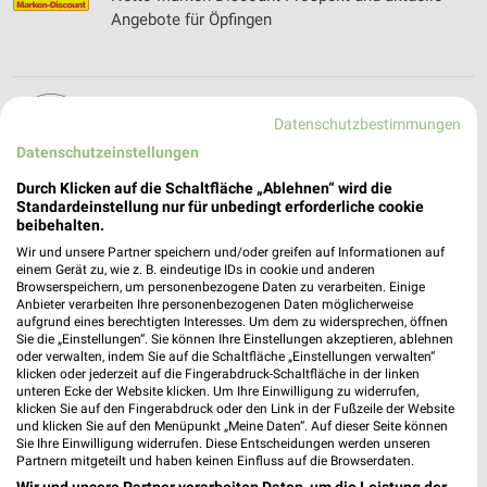
Angebote für Öpfingen
NKD Online Prospekt für Ehingen
Datenschutzbestimmungen
Datenschutzeinstellungen
Durch Klicken auf die Schaltfläche „Ablehnen“ wird die
Standardeinstellung nur für unbedingt erforderliche cookie
Nordsee Prospekte & Aktionen für Ulm
beibehalten.
Wir und unsere Partner speichern und/oder greifen auf Informationen auf
einem Gerät zu, wie z. B. eindeutige IDs in cookie und anderen
Browserspeichern, um personenbezogene Daten zu verarbeiten. Einige
Anbieter verarbeiten Ihre personenbezogenen Daten möglicherweise
aufgrund eines berechtigten Interesses. Um dem zu widersprechen, öffnen
NORMA Prospekt und aktuelle Angebote für
Sie die „Einstellungen“. Sie können Ihre Einstellungen akzeptieren, ablehnen
Ehingen
oder verwalten, indem Sie auf die Schaltfläche „Einstellungen verwalten“
klicken oder jederzeit auf die Fingerabdruck-Schaltfläche in der linken
unteren Ecke der Website klicken. Um Ihre Einwilligung zu widerrufen,
klicken Sie auf den Fingerabdruck oder den Link in der Fußzeile der Website
und klicken Sie auf den Menüpunkt „Meine Daten“. Auf dieser Seite können
NUSSER Wäsche & Mehr Filialen &
Sie Ihre Einwilligung widerrufen. Diese Entscheidungen werden unseren
Öffnungszeiten
Partnern mitgeteilt und haben keinen Einfluss auf die Browserdaten.
Wir und unsere Partner verarbeiten Daten, um die Leistung der