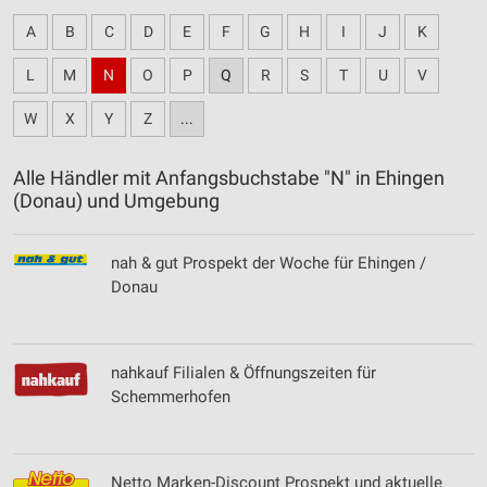
A
B
C
D
E
F
G
H
I
J
K
L
M
N
O
P
Q
R
S
T
U
V
W
X
Y
Z
...
Alle Händler mit Anfangsbuchstabe "N" in Ehingen
(Donau) und Umgebung
nah & gut Prospekt der Woche für Ehingen /
Donau
nahkauf Filialen & Öffnungszeiten für
Schemmerhofen
Netto Marken-Discount Prospekt und aktuelle