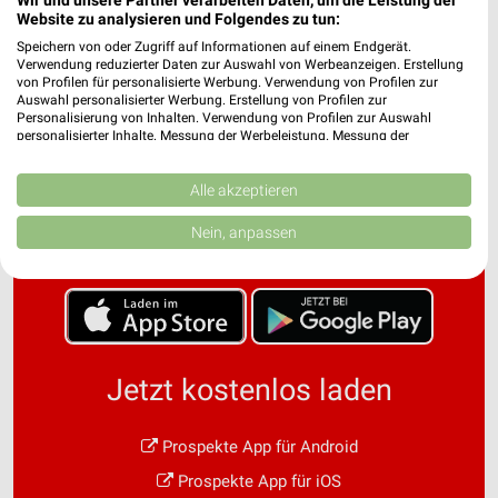
Website zu analysieren und Folgendes zu tun:
Speichern von oder Zugriff auf Informationen auf einem Endgerät.
Verwendung reduzierter Daten zur Auswahl von Werbeanzeigen. Erstellung
von Profilen für personalisierte Werbung. Verwendung von Profilen zur
Auswahl personalisierter Werbung. Erstellung von Profilen zur
Personalisierung von Inhalten. Verwendung von Profilen zur Auswahl
personalisierter Inhalte. Messung der Werbeleistung. Messung der
Performance von Inhalten. Analyse von Zielgruppen durch Statistiken oder
Noch mehr Angebote in
Kombinationen von Daten aus verschiedenen Quellen. Entwicklung und
Verbesserung der Angebote. Verwendung reduzierter Daten zur Auswahl
Alle akzeptieren
von Inhalten.
der weekli App!
Daten können außerhalb der Europäischen Union weitergegeben und in die
Nein, anpassen
USA gesendet werden.
Ihre Einwilligung und die cookie Richtlinie gelten ausschließlich für diese
Website/App.
Partnerliste anzeigen (1 IAB-Anbieter)
Wir nutzen Ihre Daten für folgende Zwecke:
IAB-Verarbeitungszwecke:
Jetzt kostenlos laden
Speichern von oder Zugriff auf Informationen
auf einem Endgerät
Prospekte App für Android
Verwendung reduzierter Daten zur Auswahl von
Prospekte App für iOS
Werbeanzeigen