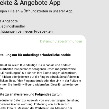
pekte & Angebote App
en Filialen & Öffnungszeiten in unserer App.
e Angebote
ieblingshändler
htigungen bei neuen Prospekten
 Einkauf stressfrei planen
Datenschutzbestimmungen
 App jetzt laden oder QR-Code scannen.
tellung nur für unbedingt erforderliche cookie
erät zu, wie z. B. eindeutige IDs in cookie und anderen
verarbeiten Ihre personenbezogenen Daten möglicherweise
„Einstellungen“. Sie können Ihre Einstellungen akzeptieren,
 klicken oder jederzeit auf die Fingerabdruck-Schaltfläche in
klicken Sie auf den Fingerabdruck oder den Link in der Fußzeile
önnen Sie Ihre Einwilligung widerrufen. Diese Entscheidungen
ten.
ite zu analysieren und Folgendes zu tun:
reduzierter Daten zur Auswahl von Werbeanzeigen. Erstellung
ersonalisierter Werbung. Erstellung von Profilen zur
ierter Inhalte. Messung der Werbeleistung. Messung der