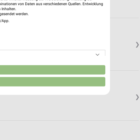
binationen von Daten aus verschiedenen Quellen. Entwicklung
 Inhalten.
gesendet werden.
e/App.
❯
n
❯