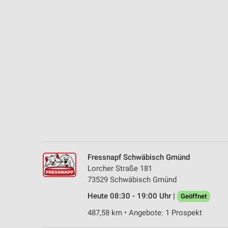
Messung der Performance von Inhalten
Analyse von Zielgruppen durch Statistiken oder Kombinationen 
Quellen
Entwicklung und Verbesserung der Angebote
Verwendung reduzierter Daten zur Auswahl von Inhalten
IAB-Besonderheiten:
Verwendung genauer Standortdaten
Geräte anhand von aktiv angeforderten Informationen identifizie
Nicht-IAB-Verarbeitungszwecke:
Fressnapf Schwäbisch Gmünd
Notwendig
Lorcher Straße 181
73529 Schwäbisch Gmünd
Performance
Heute 08:30 - 19:00 Uhr |
Geöffnet
Funktional
487,58 km • Angebote: 1 Prospekt
Werbung