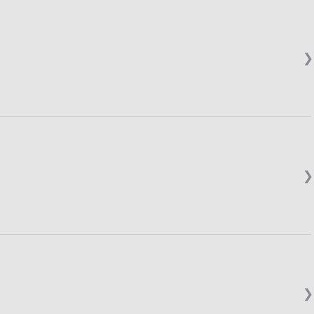
❯
❯
❯