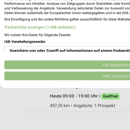
Performance von Inhalten. Analyse von Zielgruppen durch Statistiken oder Kom
und Verbesserung der Angebote. Verwendung reduzierter Daten zur Auswahl von
Daten können außerhalb der Europäischen Union weitergegeben und in die USA 
Ihre Einwilligung und die cookie Richtlinie gelten ausschließlich für diese Websit
Fressnapf Heidenheim
Partnerliste anzeigen (1 IAB-Anbieter)
Würzburger Straße 76
Wir nutzen Ihre Daten für folgende Zwecke:
89520 Heidenheim
IAB-Verarbeitungszwecke:
Heute 09:00 - 20:00 Uhr |
Geöffnet
Speichern von oder Zugriff auf Informationen auf einem Endgerät
481,29 km • Angebote: 1 Prospekt
Verwendung reduzierter Daten zur Auswahl von Werbeanzeigen
Alle akzeptiere
Fressnapf Ellwangen
Erstellung von Profilen für personalisierte Werbung
Nein, anpassen
Hallerstraße 28
Verwendung von Profilen zur Auswahl personalisierter Werbung
73479 Ellwangen
Heute 09:00 - 19:00 Uhr |
Geöffnet
Erstellung von Profilen zur Personalisierung von Inhalten
457,35 km • Angebote: 1 Prospekt
Verwendung von Profilen zur Auswahl personalisierter Inhalte
Messung der Werbeleistung